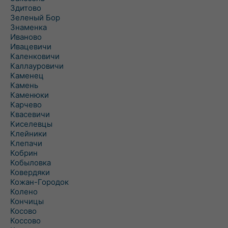
Здитово
Зеленый Бор
Знаменка
Иваново
Ивацевичи
Каленковичи
Каллауровичи
Каменец
Камень
Каменюки
Карчево
Квасевичи
Киселевцы
Клейники
Клепачи
Кобрин
Кобыловка
Ковердяки
Кожан-Городок
Колено
Кончицы
Косово
Коссово