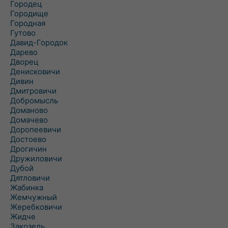
Городец
Городище
Городная
Гутово
Давид-Городок
Дарево
Дворец
Денисковичи
Дивин
Дмитровичи
Добромысль
Доманово
Домачево
Доропеевичи
Достоево
Дрогичин
Дружиловичи
Дубой
Дятловичи
Жабинка
Жемчужный
Жеребковичи
Жидче
Закозель