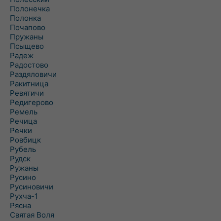
Полонечка
Полонка
Почапово
Пружаны
Псыщево
Радеж
Радостово
Раздяловичи
Ракитница
Ревятичи
Редигерово
Ремель
Речица
Речки
Ровбицк
Рубель
Рудск
Ружаны
Русино
Русиновичи
Рухча-1
Рясна
Святая Воля