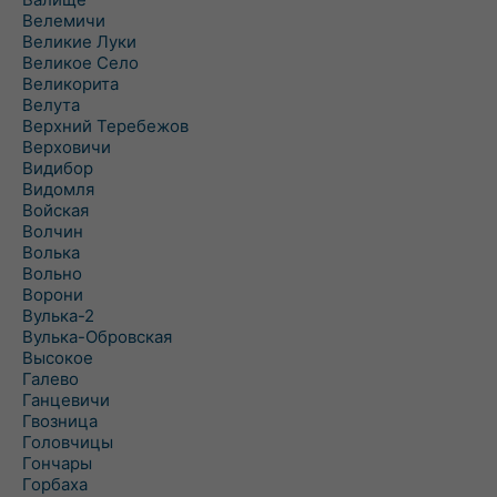
Велемичи
Великие Луки
Великое Село
Великорита
Велута
Верхний Теребежов
Верховичи
Видибор
Видомля
Войская
Волчин
Волька
Вольно
Ворони
Вулька-2
Вулька-Обровская
Высокое
Галево
Ганцевичи
Гвозница
Головчицы
Гончары
Горбаха