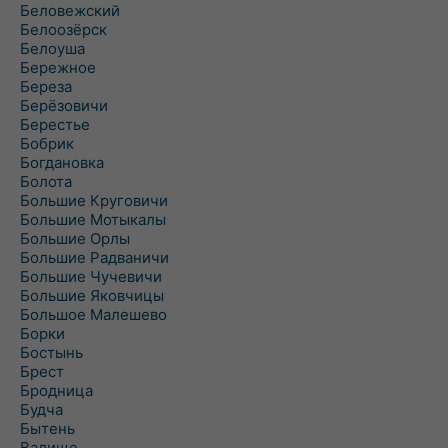
Беловежский
Белоозёрск
Белоуша
Бережное
Береза
Берёзовичи
Берестье
Бобрик
Богдановка
Болота
Большие Круговичи
Большие Мотыкалы
Большие Орлы
Большие Радваничи
Большие Чучевичи
Большие Яковчицы
Большое Малешево
Борки
Бостынь
Брест
Бродница
Будча
Бытень
Валище