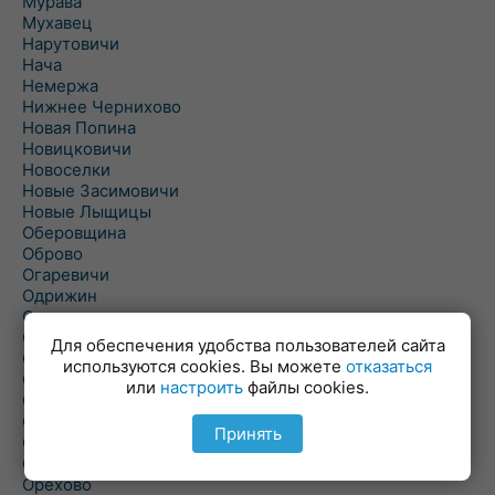
Мурава
Мухавец
Нарутовичи
Нача
Немержа
Нижнее Чернихово
Новая Попина
Новицковичи
Новоселки
Новые Засимовичи
Новые Лыщицы
Оберовщина
Оброво
Огаревичи
Одрижин
Оздамичи
Озяты
Для обеспечения удобства пользователей сайта
Олтуш
используются cookies. Вы можете
отказаться
Ольманы
или
настроить
файлы cookies.
Ольпень
Ольшаны
Принять
Омельная
Ополь
Орехово