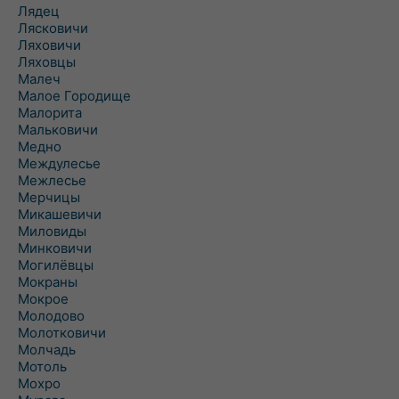
Лядец
Лясковичи
Ляховичи
Ляховцы
Малеч
Малое Городище
Малорита
Мальковичи
Медно
Междулесье
Межлесье
Мерчицы
Микашевичи
Миловиды
Минковичи
Могилёвцы
Мокраны
Мокрое
Молодово
Молотковичи
Молчадь
Мотоль
Мохро