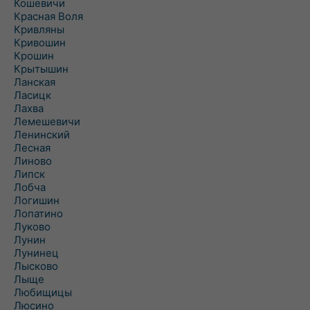
Кошевичи
Красная Воля
Кривляны
Кривошин
Крошин
Крытышин
Ланская
Ласицк
Лахва
Лемешевичи
Ленинский
Лесная
Линово
Липск
Лобча
Логишин
Лопатино
Луково
Лунин
Лунинец
Лысково
Лыще
Любищицы
Люсино