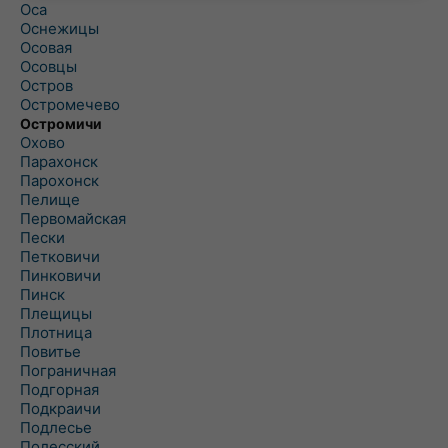
Оса
Оснежицы
Осовая
Осовцы
Остров
Остромечево
Остромичи
Охово
Парахонск
Парохонск
Пелище
Первомайская
Пески
Петковичи
Пинковичи
Пинск
Плещицы
Плотница
Повитье
Пограничная
Подгорная
Подкраичи
Подлесье
Полесский