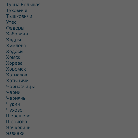
Турна Большая
Туховичи
Тышковичи
Утес
Федоры
Хабовичи
Хидры
Хмелево
Ходосы
Хомск
Хорева
Хоромск
Хотислав
Хотыничи
Чернавчицы
Черни
Черняны
Чудин
Чухово
Шерешево
Щерчово
Яечковичи
Язвинки