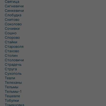
Святица
Сигневичи
Синкевичи
Слобудка
Снитово
Соколово
Сочивки
Сошно
Спорово
Стайки
Староволя
Стахово
Столин
Столовичи
Страдечь
Струга
Сухополь
Тевли
Телеханы
Тельмы
Тельмы-1
Тешевле
Тобулки
Томашовка