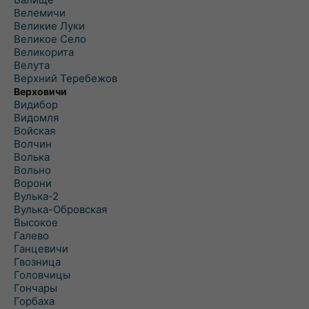
Велемичи
Великие Луки
Великое Село
Великорита
Велута
Верхний Теребежов
Верховичи
Видибор
Видомля
Войская
Волчин
Волька
Вольно
Ворони
Вулька-2
Вулька-Обровская
Высокое
Галево
Ганцевичи
Гвозница
Головчицы
Гончары
Горбаха