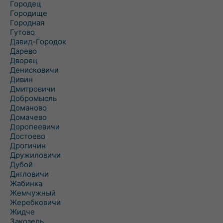
Городец
Городище
Городная
Гутово
Давид-Городок
Дарево
Дворец
Денисковичи
Дивин
Дмитровичи
Добромысль
Доманово
Домачево
Доропеевичи
Достоево
Дрогичин
Дружиловичи
Дубой
Дятловичи
Жабинка
Жемчужный
Жеребковичи
Жидче
Закозель