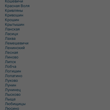
Кошевичи
Красная Воля
Кривляны
Кривошин
Крошин
Крытышин
Ланская
Ласицк
Лахва
Лемешевичи
Ленинский
Лесная
Линово
Липск
Лобча
Логишин
Лопатино
Луково
Лунин
Лунинец
Лысково
Лыще
Любищицы
Люсино