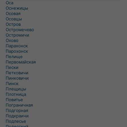
Оса
Оснежицы
Осовая
Осовцы
Остров
Остромечево
Остромичи
Охово
Парахонск
Парохонск
Пелище
Первомайская
Пески
Петковичи
Пинковичи
Пинск
Плещицы
Плотница
Повитье
Пограничная
Подгорная
Подкраичи
Подлесье
Полесский