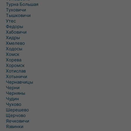
Турна Большая
Туховичи
Тышковичи
Утес
Федоры
Хабовичи
Хидры
Хмелево
Ходосы
Хомск
Хорева
Хоромск
Хотислав
Хотыничи
Чернавчицы
Черни
Черняны
Чудин
Чухово
Шерешево
Щерчово
Яечковичи
Язвинки