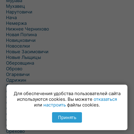
Мурава
Мухавец
Нарутовичи
Нача
Немержа
Нижнее Чернихово
Новая Попина
Новицковичи
Новоселки
Новые Засимовичи
Новые Лыщицы
Оберовщина
Оброво
Огаревичи
Одрижин
Оздамичи
Озяты
Для обеспечения удобства пользователей сайта
Олтуш
используются cookies. Вы можете
отказаться
Ольманы
или
настроить
файлы cookies.
Ольпень
Ольшаны
Принять
Омельная
Ополь
Орехово