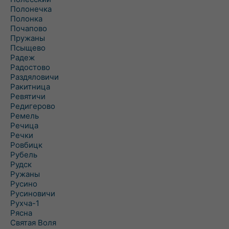
Полонечка
Полонка
Почапово
Пружаны
Псыщево
Радеж
Радостово
Раздяловичи
Ракитница
Ревятичи
Редигерово
Ремель
Речица
Речки
Ровбицк
Рубель
Рудск
Ружаны
Русино
Русиновичи
Рухча-1
Рясна
Святая Воля