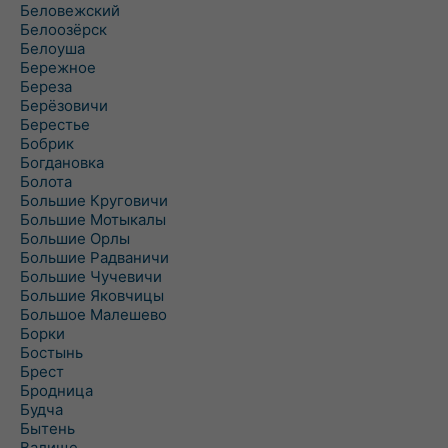
Беловежский
Белоозёрск
Белоуша
Бережное
Береза
Берёзовичи
Берестье
Бобрик
Богдановка
Болота
Большие Круговичи
Большие Мотыкалы
Большие Орлы
Большие Радваничи
Большие Чучевичи
Большие Яковчицы
Большое Малешево
Борки
Бостынь
Брест
Бродница
Будча
Бытень
Валище