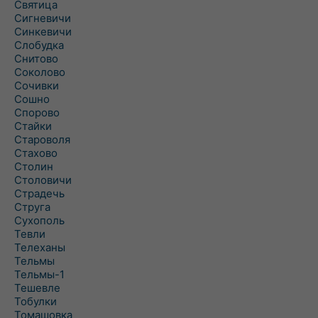
Святица
Сигневичи
Синкевичи
Слобудка
Снитово
Соколово
Сочивки
Сошно
Спорово
Стайки
Староволя
Стахово
Столин
Столовичи
Страдечь
Струга
Сухополь
Тевли
Телеханы
Тельмы
Тельмы-1
Тешевле
Тобулки
Томашовка