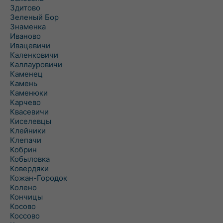
Здитово
Зеленый Бор
Знаменка
Иваново
Ивацевичи
Каленковичи
Каллауровичи
Каменец
Камень
Каменюки
Карчево
Квасевичи
Киселевцы
Клейники
Клепачи
Кобрин
Кобыловка
Ковердяки
Кожан-Городок
Колено
Кончицы
Косово
Коссово