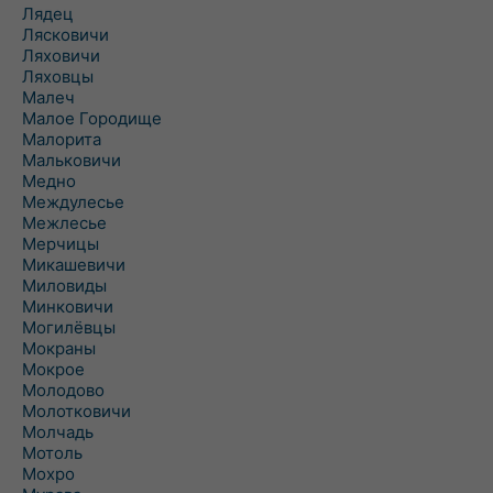
Лядец
Лясковичи
Ляховичи
Ляховцы
Малеч
Малое Городище
Малорита
Мальковичи
Медно
Междулесье
Межлесье
Мерчицы
Микашевичи
Миловиды
Минковичи
Могилёвцы
Мокраны
Мокрое
Молодово
Молотковичи
Молчадь
Мотоль
Мохро