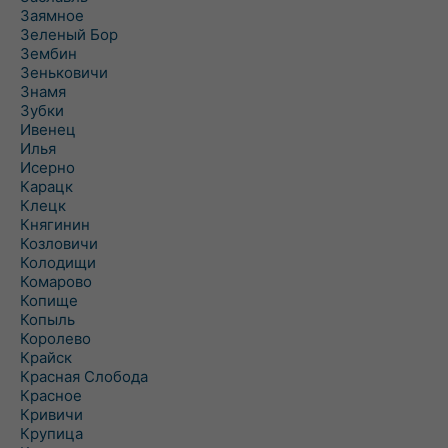
Заямное
Зеленый Бор
Зембин
Зеньковичи
Знамя
Зубки
Ивенец
Илья
Исерно
Карацк
Клецк
Княгинин
Козловичи
Колодищи
Комарово
Копище
Копыль
Королево
Крайск
Красная Слобода
Красное
Кривичи
Крупица