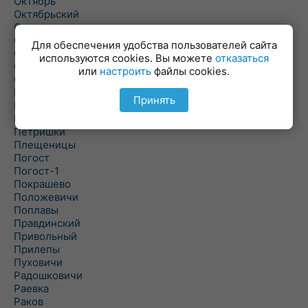
Октябрь
Октябрьский
Олехновичи
Омговичи
Для обеспечения удобства пользователей сайта
Оношки
используются cookies. Вы можете
отказаться
Осовец
или
настроить
файлы cookies.
Острошицкий Городок
Пасека
Принять
Пастовичи
Першаи
Петришки
Плещеницы
Погост
Погост-1
Покрашево
Положевичи
Поплавы
Правдинский
Привольный
Прилепы
Пуховичи
Радошковичи
Раевка
Раков