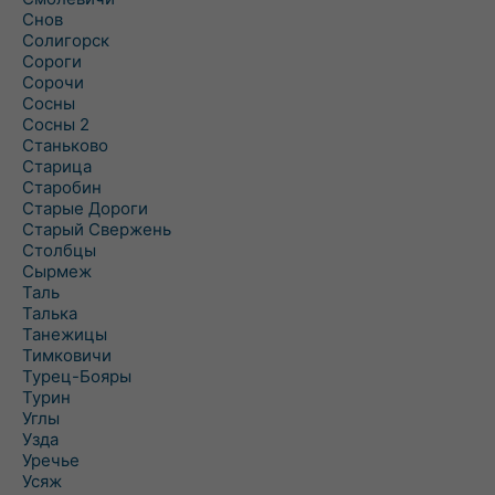
Снов
Солигорск
Сороги
Сорочи
Сосны
Сосны 2
Станьково
Старица
Старобин
Старые Дороги
Старый Свержень
Столбцы
Сырмеж
Таль
Талька
Танежицы
Тимковичи
Турец-Бояры
Турин
Углы
Узда
Уречье
Усяж