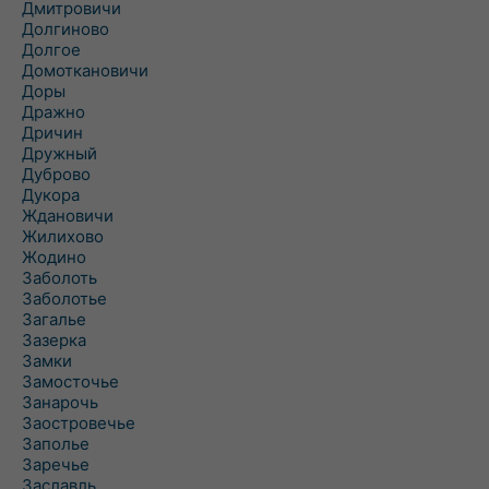
Дмитровичи
Долгиново
Долгое
Домоткановичи
Доры
Дражно
Дричин
Дружный
Дуброво
Дукора
Ждановичи
Жилихово
Жодино
Заболоть
Заболотье
Загалье
Зазерка
Замки
Замосточье
Занарочь
Заостровечье
Заполье
Заречье
Заславль