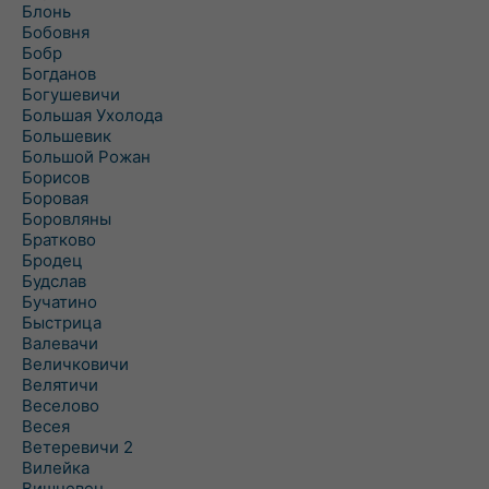
Блонь
Бобовня
Бобр
Богданов
Богушевичи
Большая Ухолода
Большевик
Большой Рожан
Борисов
Боровая
Боровляны
Братково
Бродец
Будслав
Бучатино
Быстрица
Валевачи
Величковичи
Велятичи
Веселово
Весея
Ветеревичи 2
Вилейка
Вишневец