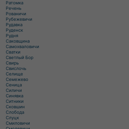
Ратомка
Речень
Рованичи
Рубежевичи
Рудавка
Руденск
Рудня
Саковщина
Самохваловичи
Сватки
Светлый Бор
Свирь
Свислочь
Селище
Семежево
Сеница
Силичи
Синявка
Ситники
Сковшин
Слобода
Слуцк
Смиловичи
Смолевичи