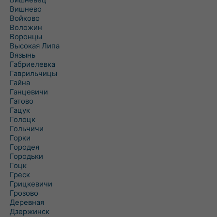
Вишнево
Войково
Воложин
Воронцы
Высокая Липа
Вязынь
Габриелевка
Гаврильчицы
Гайна
Ганцевичи
Гатово
Гацук
Голоцк
Гольчичи
Горки
Городея
Городьки
Гоцк
Греск
Грицкевичи
Грозово
Деревная
Дзержинск