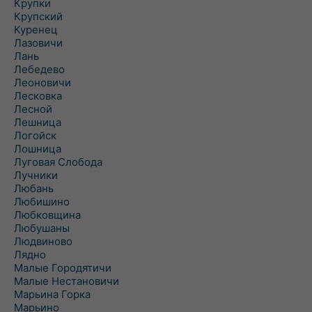
Крупки
Крупский
Куренец
Лазовичи
Лань
Лебедево
Леоновичи
Лесковка
Лесной
Лешница
Логойск
Лошница
Луговая Слобода
Лучники
Любань
Любишино
Любковщина
Любушаны
Людвиново
Лядно
Малые Городятичи
Малые Нестановичи
Марьина Горка
Марьино