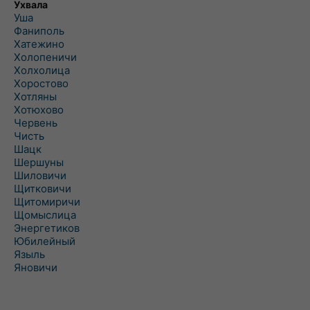
Ухвала
Уша
Фаниполь
Хатежино
Холопеничи
Холхолица
Хоростово
Хотляны
Хотюхово
Червень
Чисть
Шацк
Шершуны
Шиловичи
Щитковичи
Щитомиричи
Щомыслица
Энергетиков
Юбилейный
Языль
Яновичи