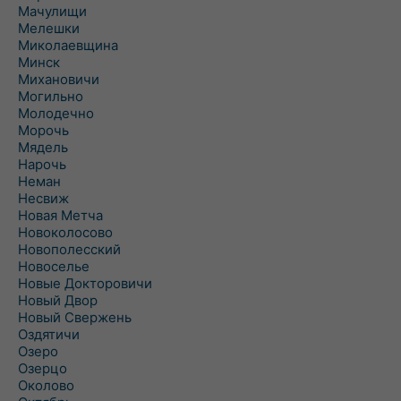
Мачулищи
Мелешки
Миколаевщина
Минск
Михановичи
Могильно
Молодечно
Морочь
Мядель
Нарочь
Неман
Несвиж
Новая Метча
Новоколосово
Новополесский
Новоселье
Новые Докторовичи
Новый Двор
Новый Свержень
Оздятичи
Озеро
Озерцо
Околово