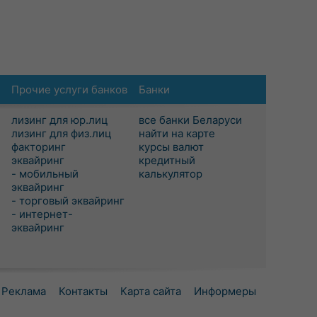
Прочие услуги банков
Банки
лизинг для юр.лиц
все банки Беларуси
лизинг для физ.лиц
найти на карте
факторинг
курсы валют
эквайринг
кредитный
- мобильный
калькулятор
эквайринг
- торговый эквайринг
- интернет-
эквайринг
Реклама
Контакты
Карта сайта
Информеры