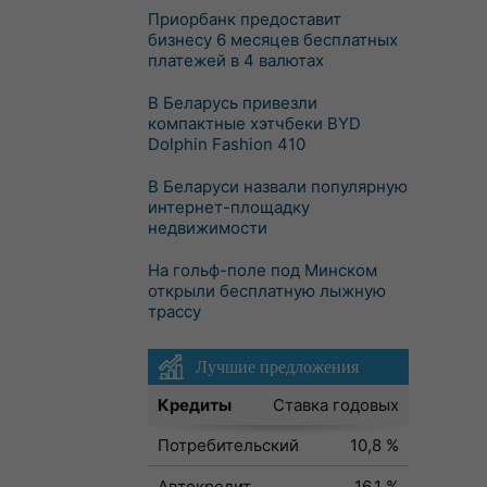
Приорбанк предоставит
бизнесу 6 месяцев бесплатных
платежей в 4 валютах
В Беларусь привезли
компактные хэтчбеки BYD
Dolphin Fashion 410
В Беларуси назвали популярную
интернет-площадку
недвижимости
На гольф-поле под Минском
открыли бесплатную лыжную
трассу
Лучшие предложения
Кредиты
Ставка годовых
Потребительский
10,8 %
Автокредит
16,1 %