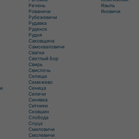
Речень
Языль
Рованичи
Яновичи
Рубежевичи
Рудавка
Руденск
Рудня
Саковщина
Самохваловичи
Сватки
Светлый Бор
Свирь
Свислочь
Селище
Семежево
и
Сеница
Силичи
Синявка
Ситники
Сковшин
Слобода
Слуцк
Смиловичи
Смолевичи