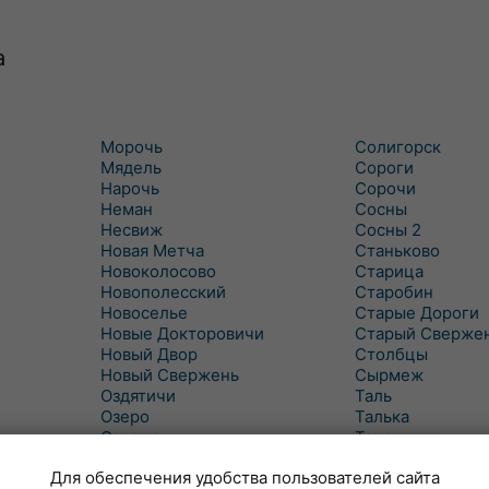
а
Морочь
Солигорск
Мядель
Сороги
Нарочь
Сорочи
Неман
Сосны
Несвиж
Сосны 2
Новая Метча
Станьково
Новоколосово
Старица
Новополесский
Старобин
Новоселье
Старые Дороги
Новые Докторовичи
Старый Сверже
Новый Двор
Столбцы
Новый Свержень
Сырмеж
Оздятичи
Таль
Озеро
Талька
Озерцо
Танежицы
Околово
Тимковичи
Для обеспечения удобства пользователей сайта
Октябрь
Турец-Бояры