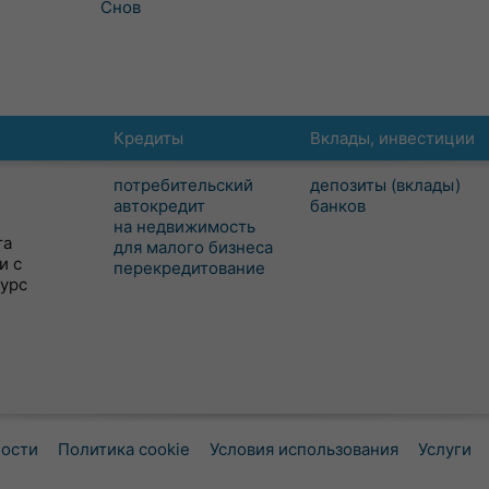
Снов
Кредиты
Вклады, инвестиции
потребительский
депозиты (вклады)
автокредит
банков
на недвижимость
та
для малого бизнеса
и с
перекредитование
сурс
ности
Политика cookie
Условия использования
Услуги