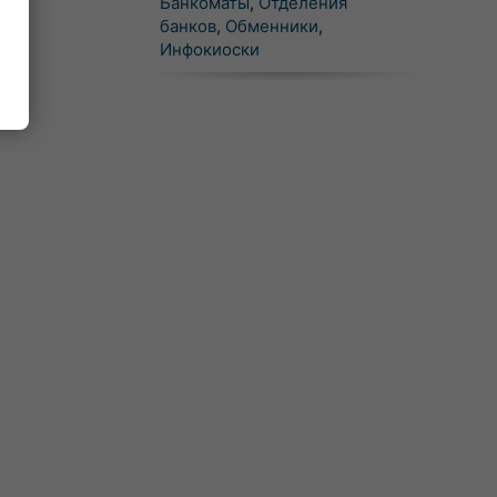
Банкоматы
,
Отделения
банков
,
Обменники
,
Инфокиоски