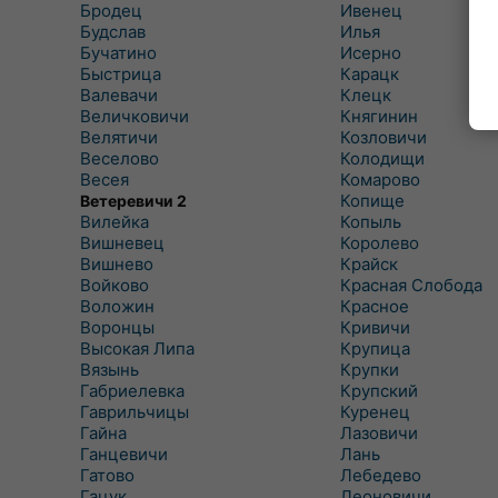
Бродец
Ивенец
Будслав
Илья
Бучатино
Исерно
Быстрица
Карацк
Валевачи
Клецк
Величковичи
Княгинин
Велятичи
Козловичи
Веселово
Колодищи
Весея
Комарово
Копище
Ветеревичи 2
Вилейка
Копыль
Вишневец
Королево
Вишнево
Крайск
Войково
Красная Слобода
Воложин
Красное
Воронцы
Кривичи
Высокая Липа
Крупица
Вязынь
Крупки
Габриелевка
Крупский
Гаврильчицы
Куренец
Гайна
Лазовичи
Ганцевичи
Лань
Гатово
Лебедево
Гацук
Леоновичи