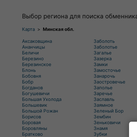
Выбор региона для поиска обменник
Карта
>
Минская обл.
Аксаковщина
Заболоть
Ананчицы
Заболотье
Беличи
Загалье
Березино
Зазерка
Березинское
Замки
Блонь
Замосточье
Бобовня
Занарочь
Бобр
Заостровечье
Богданов
Заполье
Богушевичи
Заречье
Большая Ухолода
Заславль
Большевик
Заямное
Большой Рожан
Зеленый Бор
Борисов
Зембин
Боровая
Зеньковичи
Боровляны
Знамя
Братково
Зубки