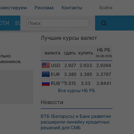
нвестируем
Реклама
Контакты
Войти
СТИ
ЕЩЕ
Лучшие курсы валют
НБ РБ
валюта
сдать
купить
ально
06.08.2026
менников.
USD
2.927
2.933
2.9264
EUR
3.385
3.385
3.3767
RUB
100
3.515
3.53
3.6441
Все курсы
НБ РБ
Новости
ВТБ (Беларусь) и Банк развития
расширили линейку кредитных
решений для СМБ