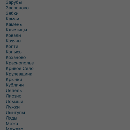
Зарубы
Заслоново
Зябки
Камаи
Камень
Клястицы
Ковали
Козяны
Копти
Копысь
Коханово
Краснополье
Кривое Село
Крулевщина
Крынки
Кубличи
Лепель
Лиозно
Ломаши
Лужки
Лынтупы
Ляды
Межа
Межево