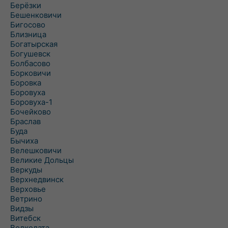
Берёзки
Бешенковичи
Бигосово
Близница
Богатырская
Богушевск
Болбасово
Борковичи
Боровка
Боровуха
Боровуха-1
Бочейково
Браслав
Буда
Бычиха
Велешковичи
Великие Дольцы
Веркуды
Верхнедвинск
Верховье
Ветрино
Видзы
Витебск
Волколата