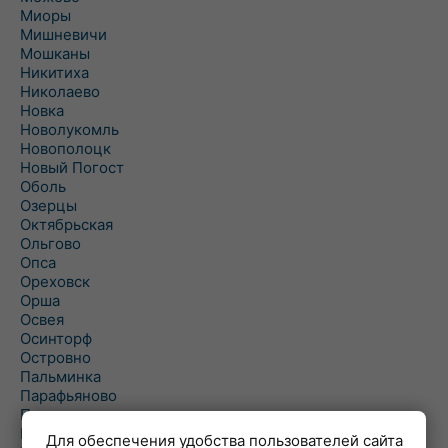
Миоры
Мишневичи
Мошканы
Никитиха
Николаево
Новка
Новолукомль
Новополоцк
Новый Погост
Оболь
Озерцы
Октябрьская
Ольгово
Опса
Ореховск
Орша
Освея
Осинторф
Островно
Пальминка
Парафьяново
Плисса
Повятье
Для обеспечения удобства пользователей сайта