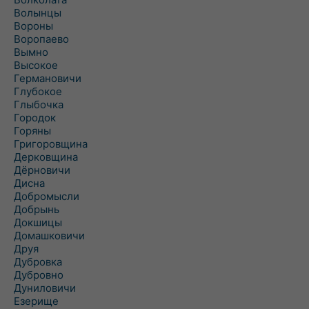
Волынцы
Вороны
Воропаево
Вымно
Высокое
Германовичи
Глубокое
Глыбочка
Городок
Горяны
Григоровщина
Дерковщина
Дёрновичи
Дисна
Добромысли
Добрынь
Докшицы
Домашковичи
Друя
Дубровка
Дубровно
Дуниловичи
Езерище