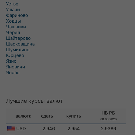
Устье
Ушачи
Фариново
Ходцы
Чашники
Черея
Шайтерово
Шарковщина
Шумилино
Юрцево
Язно
Яновичи
Яново
Лучшие курсы валют
НБ РБ
валюта
сдать
купить
08.08.2026
USD
2.946
2.954
2.9386