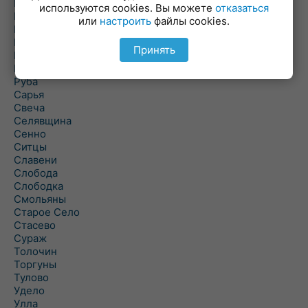
Погоща
используются cookies. Вы можете
отказаться
Подсвилье
или
настроить
файлы cookies.
Полоцк
Поставы
Принять
Прозороки
Россоны
Руба
Сарья
Свеча
Селявщина
Сенно
Ситцы
Славени
Слобода
Слободка
Смольяны
Старое Село
Стасево
Сураж
Толочин
Торгуны
Тулово
Удело
Улла