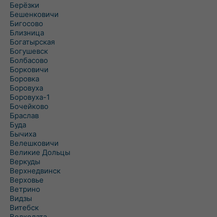
Берёзки
Бешенковичи
Бигосово
Близница
Богатырская
Богушевск
Болбасово
Борковичи
Боровка
Боровуха
Боровуха-1
Бочейково
Браслав
Буда
Бычиха
Велешковичи
Великие Дольцы
Веркуды
Верхнедвинск
Верховье
Ветрино
Видзы
Витебск
Волколата