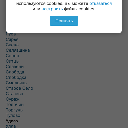
Погоща
используются cookies. Вы можете
отказаться
Подсвилье
или
настроить
файлы cookies.
Полоцк
Поставы
Принять
Прозороки
Россоны
Руба
Сарья
Свеча
Селявщина
Сенно
Ситцы
Славени
Слобода
Слободка
Смольяны
Старое Село
Стасево
Сураж
Толочин
Торгуны
Тулово
Удело
Улла