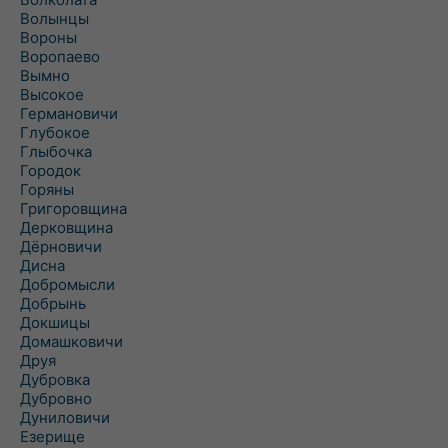
Волынцы
Вороны
Воропаево
Вымно
Высокое
Германовичи
Глубокое
Глыбочка
Городок
Горяны
Григоровщина
Дерковщина
Дёрновичи
Дисна
Добромысли
Добрынь
Докшицы
Домашковичи
Друя
Дубровка
Дубровно
Дуниловичи
Езерище