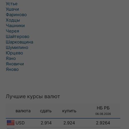
Устье
Ушачи
Фариново
Ходцы
Чашники
Черея
Шайтерово
Шарковщина
Шумилино
Юрцево
Язно
Яновичи
Яново
Лучшие курсы валют
НБ РБ
валюта
сдать
купить
06.08.2026
USD
2.914
2.924
2.9264