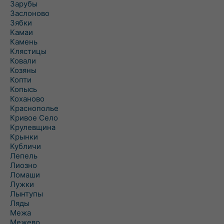
Зарубы
Заслоново
Зябки
Камаи
Камень
Клястицы
Ковали
Козяны
Копти
Копысь
Коханово
Краснополье
Кривое Село
Крулевщина
Крынки
Кубличи
Лепель
Лиозно
Ломаши
Лужки
Лынтупы
Ляды
Межа
Межево