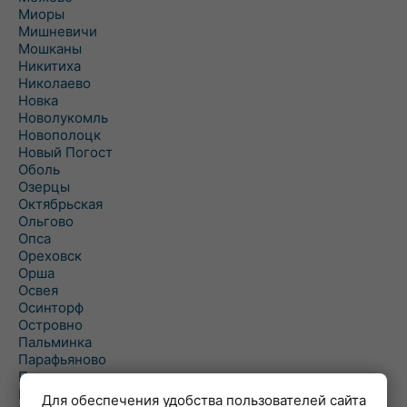
Миоры
Мишневичи
Мошканы
Никитиха
Николаево
Новка
Новолукомль
Новополоцк
Новый Погост
Оболь
Озерцы
Октябрьская
Ольгово
Опса
Ореховск
Орша
Освея
Осинторф
Островно
Пальминка
Парафьяново
Плисса
Повятье
Для обеспечения удобства пользователей сайта