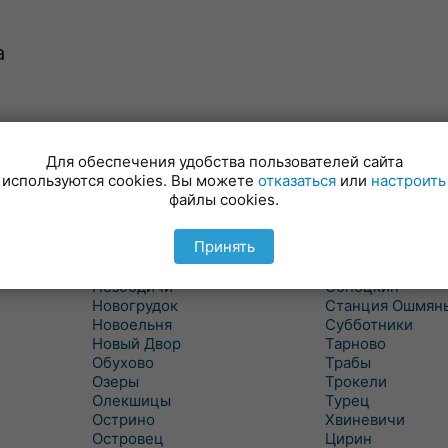
а
Минойты
Россь
Мир
Свислочь
Для обеспечения удобства пользователей сайта
Михалишки
Скидель
используются cookies. Вы можете
отказаться
или
настроить
Можейково
Скрибовцы
файлы cookies.
Мосты
Словатичи
Мосты Правые
Слоним
Принять
Нача
Сморгонь
Негневичи
Солы
Незбодичи
Сопоцкин
Новогрудок
Станция Ошмян
Новоельня
Субботники
Новый Двор
Тарново
Обухово
Трабы
Озеры
Трокели
Олекшицы
Турец
Острино
Хвиневичи
Островец
Цирин