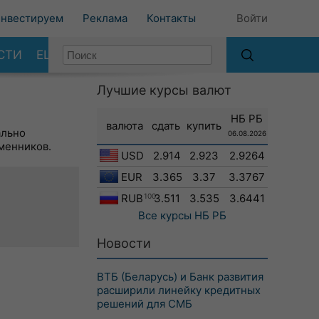
нвестируем
Реклама
Контакты
Войти
СТИ
ЕЩЕ
Лучшие курсы валют
НБ РБ
валюта
сдать
купить
ально
06.08.2026
менников.
USD
2.914
2.923
2.9264
EUR
3.365
3.37
3.3767
RUB
100
3.511
3.535
3.6441
Все курсы
НБ РБ
Новости
ВТБ (Беларусь) и Банк развития
расширили линейку кредитных
решений для СМБ