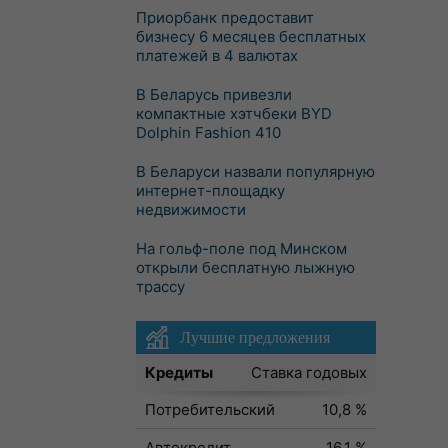
Приорбанк предоставит
бизнесу 6 месяцев бесплатных
платежей в 4 валютах
В Беларусь привезли
компактные хэтчбеки BYD
Dolphin Fashion 410
В Беларуси назвали популярную
интернет-площадку
недвижимости
На гольф-поле под Минском
открыли бесплатную лыжную
трассу
Лучшие предложения
Кредиты
Ставка годовых
Потребительский
10,8 %
Автокредит
16,1 %