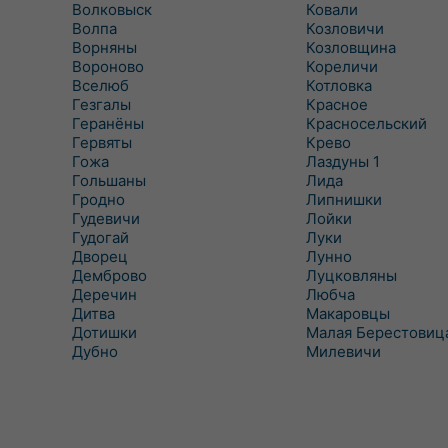
Волковыск
Ковали
Волпа
Козловичи
Ворняны
Козловщина
Вороново
Кореличи
Вселюб
Котловка
Гезгалы
Красное
Геранёны
Красносельский
Гервяты
Крево
Гожа
Лаздуны 1
Гольшаны
Лида
Гродно
Липнишки
Гудевичи
Лойки
Гудогай
Луки
Дворец
Лунно
Демброво
Луцковляны
Деречин
Любча
Дитва
Макаровцы
Дотишки
Малая Берестовиц
Дубно
Милевичи