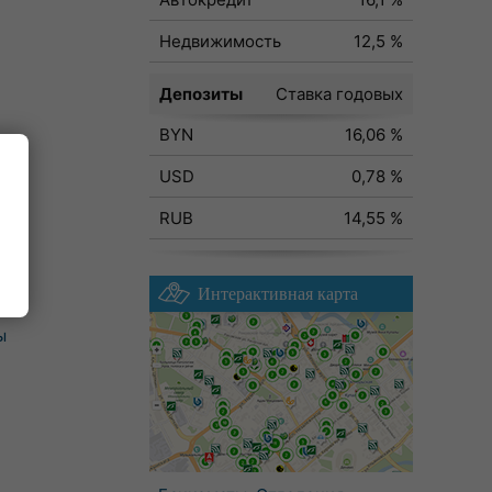
Недвижимость
12,5 %
Депозиты
Ставка годовых
BYN
16,06 %
USD
0,78 %
RUB
14,55 %
Интерактивная карта
ы