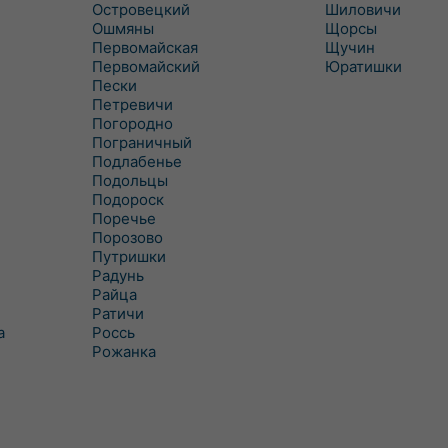
Островецкий
Шиловичи
Ошмяны
Щорсы
Первомайская
Щучин
Первомайский
Юратишки
Пески
Петревичи
Погородно
Пограничный
Подлабенье
Подольцы
Подороск
Поречье
Порозово
Путришки
Радунь
Райца
Ратичи
а
Роcсь
Рожанка