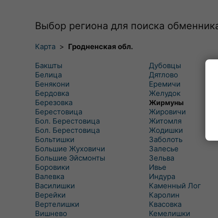
Выбор региона для поиска обменник
Карта
>
Гродненская обл.
Бакшты
Дубовцы
Белица
Дятлово
Бенякони
Еремичи
Бердовка
Желудок
Березовка
Жирмуны
Берестовица
Жировичи
Бол. Берестовица
Житомля
Бол. Берестовица
Жодишки
Больтишки
Заболоть
Большие Жуховичи
Залесье
Большие Эйсмонты
Зельва
Боровики
Ивье
Валевка
Индура
Василишки
Каменный Лог
Верейки
Каролин
Вертелишки
Квасовка
Вишнево
Кемелишки