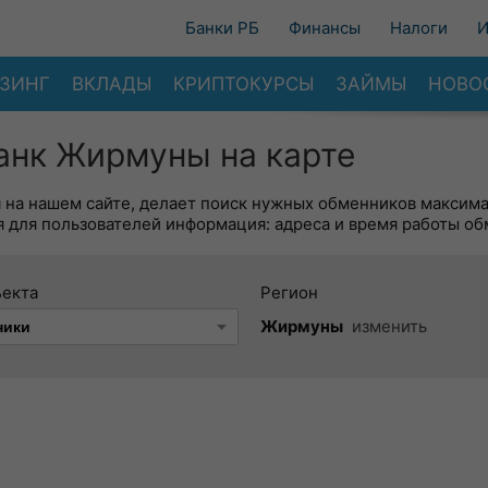
Банки РБ
Финансы
Налоги
И
ЗИНГ
ВКЛАДЫ
КРИПТОКУРСЫ
ЗАЙМЫ
НОВО
анк Жирмуны на карте
я на нашем сайте, делает поиск нужных обменников максим
 для пользователей информация: адреса и время работы об
ъекта
Регион
Жирмуны
изменить