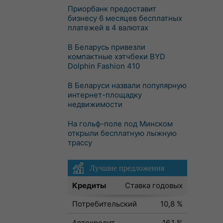
Приорбанк предоставит
бизнесу 6 месяцев бесплатных
платежей в 4 валютах
В Беларусь привезли
компактные хэтчбеки BYD
Dolphin Fashion 410
В Беларуси назвали популярную
интернет-площадку
недвижимости
На гольф-поле под Минском
открыли бесплатную лыжную
трассу
Лучшие предложения
Кредиты
Ставка годовых
Потребительский
10,8 %
Автокредит
16,1 %