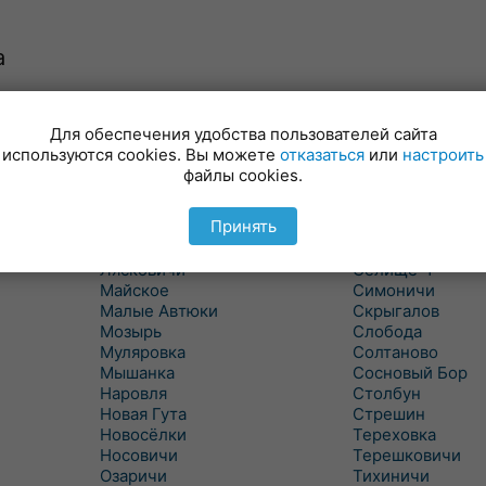
а
Для обеспечения удобства пользователей сайта
Куритичи
Ровенская Слоб
используются cookies. Вы можете
отказаться
или
настроить
Лельчицы
Рогачев
файлы cookies.
Липов
Рогинь
Лиски
Рудня
Принять
Лоев
Савичи
Лукский
Светлогорск
Лясковичи
Селище-1
Майское
Симоничи
Малые Автюки
Скрыгалов
Мозырь
Слобода
Муляровка
Солтаново
Мышанка
Сосновый Бор
Наровля
Столбун
Новая Гута
Стрешин
Новосёлки
Тереховка
Носовичи
Терешковичи
Озаричи
Тихиничи