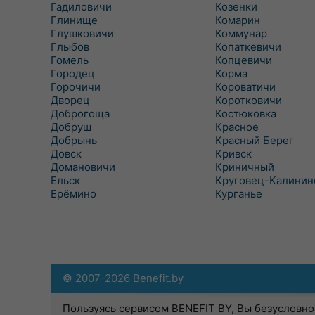
Гадиловичи
Козенки
Глинище
Комарин
Глушковичи
Коммунар
Глыбов
Копаткевичи
Гомель
Копцевичи
Городец
Корма
Горочичи
Короватичи
Дворец
Коротковичи
Доброгоща
Костюковка
Добруш
Красное
Добрынь
Красный Берег
Довск
Кривск
Домановичи
Криничный
Ельск
Круговец-Калинин
Ерёмино
Курганье
© 2007-2026 Benefit.by
Пользуясь сервисом BENEFIT BY, Вы безусловно