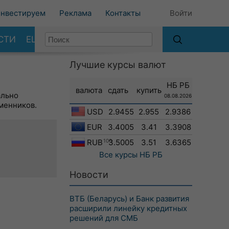
нвестируем
Реклама
Контакты
Войти
СТИ
ЕЩЕ
Лучшие курсы валют
НБ РБ
валюта
сдать
купить
ально
08.08.2026
менников.
USD
2.9455
2.955
2.9386
EUR
3.4005
3.41
3.3908
RUB
100
3.5005
3.51
3.6365
Все курсы
НБ РБ
Новости
ВТБ (Беларусь) и Банк развития
расширили линейку кредитных
решений для СМБ