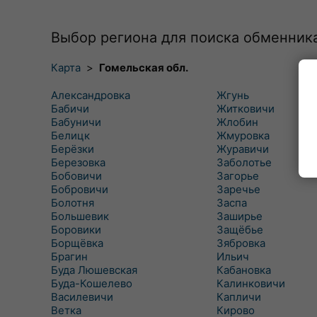
Выбор региона для поиска обменник
Карта
>
Гомельская обл.
Александровка
Жгунь
Бабичи
Житковичи
Бабуничи
Жлобин
Белицк
Жмуровка
Берёзки
Журавичи
Березовка
Заболотье
Бобовичи
Загорье
Бобровичи
Заречье
Болотня
Заспа
Большевик
Заширье
Боровики
Защёбье
Борщёвка
Зябровка
Брагин
Ильич
Буда Люшевская
Кабановка
Буда-Кошелево
Калинковичи
Василевичи
Капличи
Ветка
Кирово