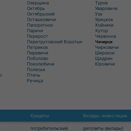
Озерщина
Туров
Октябрь
Уваровичи
Октябрьский
Уза
Осташковичи
Урицкое
Папоротное
Хойники
Паричи
Хутор
Перерост
Червоное
Перетрутовский Воротын
Чечерск
Петриков
Чирковичи
Пиревичи
Широкое
Поболово
Щедрин
Поколюбичи
Юровичи
Полесье
о
Птичь
Речица
Кредиты
Вклады, инвестиции
потребительский
депозиты (вклады)