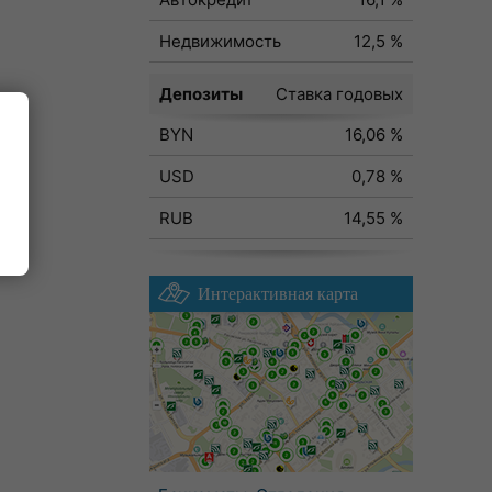
Недвижимость
12,5 %
Депозиты
Ставка годовых
BYN
16,06 %
ода
USD
0,78 %
RUB
14,55 %
Интерактивная карта