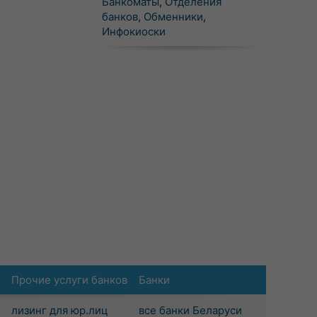
Банкоматы
,
Отделения
банков
,
Обменники
,
Инфокиоски
Прочие услуги банков
Банки
лизинг для юр.лиц
все банки Беларуси