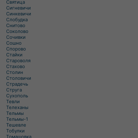
Святица
Сигневичи
Синкевичи
Слобудка
Снитово
Соколово
Сочивки
Сошно
Спорово
Стайки
Староволя
Стахово
Столин
Столовичи
Страдечь
Струга
Сухополь
Тевли
Телеханы
Тельмы
Тельмы-1
Тешевле
Тобулки
Томашовка