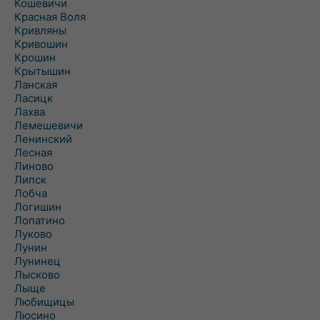
Кошевичи
Красная Воля
Кривляны
Кривошин
Крошин
Крытышин
Ланская
Ласицк
Лахва
Лемешевичи
Ленинский
Лесная
Линово
Липск
Лобча
Логишин
Лопатино
Луково
Лунин
Лунинец
Лысково
Лыще
Любищицы
Люсино