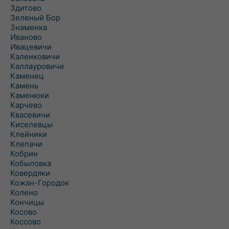
Здитово
Зеленый Бор
Знаменка
Иваново
Ивацевичи
Каленковичи
Каллауровичи
Каменец
Камень
Каменюки
Карчево
Квасевичи
Киселевцы
Клейники
Клепачи
Кобрин
Кобыловка
Ковердяки
Кожан-Городок
Колено
Кончицы
Косово
Коссово