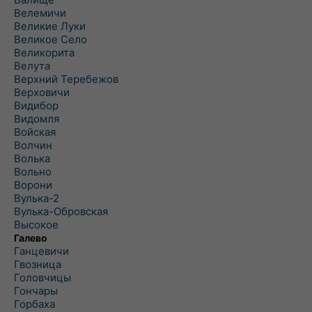
Велемичи
Великие Луки
Великое Село
Великорита
Велута
Верхний Теребежов
Верховичи
Видибор
Видомля
Войская
Волчин
Волька
Вольно
Ворони
Вулька-2
Вулька-Обровская
Высокое
Галево
Ганцевичи
Гвозница
Головчицы
Гончары
Горбаха