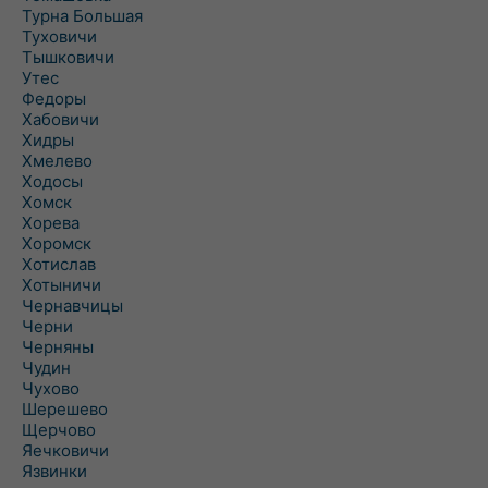
Турна Большая
Туховичи
Тышковичи
Утес
Федоры
Хабовичи
Хидры
Хмелево
Ходосы
Хомск
Хорева
Хоромск
Хотислав
Хотыничи
Чернавчицы
Черни
Черняны
Чудин
Чухово
Шерешево
Щерчово
Яечковичи
Язвинки