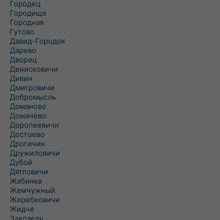
Городец
Городище
Городная
Гутово
Давид-Городок
Дарево
Дворец
Денисковичи
Дивин
Дмитровичи
Добромысль
Доманово
Домачево
Доропеевичи
Достоево
Дрогичин
Дружиловичи
Дубой
Дятловичи
Жабинка
Жемчужный
Жеребковичи
Жидче
Закозель