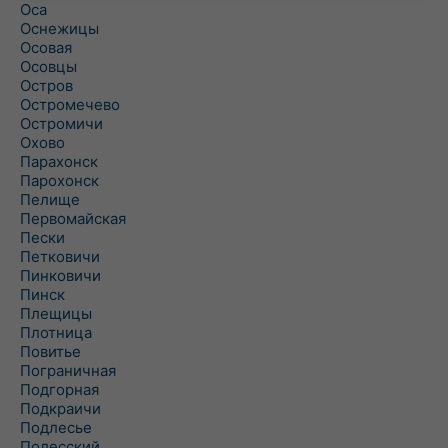
Оса
Оснежицы
Осовая
Осовцы
Остров
Остромечево
Остромичи
Охово
Парахонск
Парохонск
Пелище
Первомайская
Пески
Петковичи
Пинковичи
Пинск
Плещицы
Плотница
Повитье
Пограничная
Подгорная
Подкраичи
Подлесье
Полесский