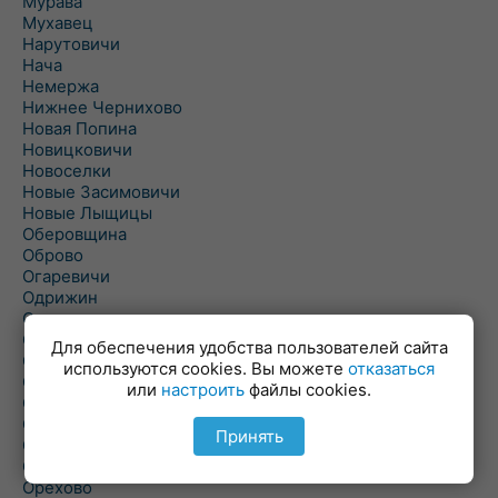
Мурава
Мухавец
Нарутовичи
Нача
Немержа
Нижнее Чернихово
Новая Попина
Новицковичи
Новоселки
Новые Засимовичи
Новые Лыщицы
Оберовщина
Оброво
Огаревичи
Одрижин
Оздамичи
Озяты
Для обеспечения удобства пользователей сайта
Олтуш
используются cookies. Вы можете
отказаться
Ольманы
или
настроить
файлы cookies.
Ольпень
Ольшаны
Принять
Омельная
Ополь
Орехово