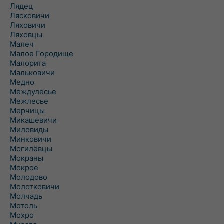
Лядец
Лясковичи
Ляховичи
Ляховцы
Малеч
Малое Городище
Малорита
Мальковичи
Медно
Междулесье
Межлесье
Мерчицы
Микашевичи
Миловиды
Минковичи
Могилёвцы
Мокраны
Мокрое
Молодово
Молотковичи
Молчадь
Мотоль
Мохро