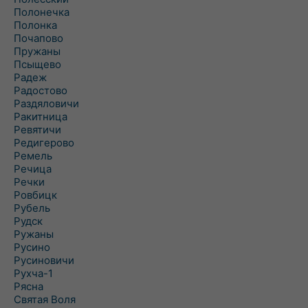
Полонечка
Полонка
Почапово
Пружаны
Псыщево
Радеж
Радостово
Раздяловичи
Ракитница
Ревятичи
Редигерово
Ремель
Речица
Речки
Ровбицк
Рубель
Рудск
Ружаны
Русино
Русиновичи
Рухча-1
Рясна
Святая Воля