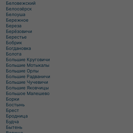
Беловежский
Белоозёрск
Белоуша
Бережное
Береза
Берёзовичи
Берестье
Бобрик
Богдановка
Болота
Большие Круговичи
Большие Мотыкалы
Большие Орлы
Большие Радваничи
Большие Чучевичи
Большие Яковчицы
Большое Малешево
Борки
Бостынь
Брест
Бродница
Будча
Бытень
Валище