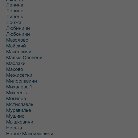
Ленина
Ленино
Липень
Лобжа
Любиничи
Любоничи
Мазолово
Майский
Макеевичи
Малые Словени
Маслаки
Махово
Межисетки
Милославичи
Михалево 1
Михеевка
Могилев
Мстиславль
Муравилье
Мушино
Мышковичи
Несята
Новые Максимовичи