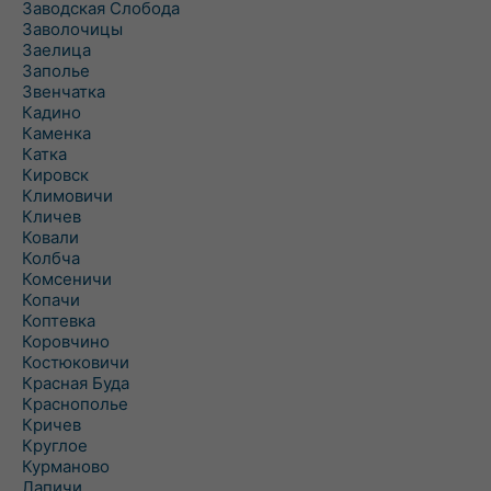
Заводская Слобода
Заволочицы
Заелица
Заполье
Звенчатка
Кадино
Каменка
Катка
Кировск
Климовичи
Кличев
Ковали
Колбча
Комсеничи
Копачи
Коптевка
Коровчино
Костюковичи
Красная Буда
Краснополье
Кричев
Круглое
Курманово
Лапичи