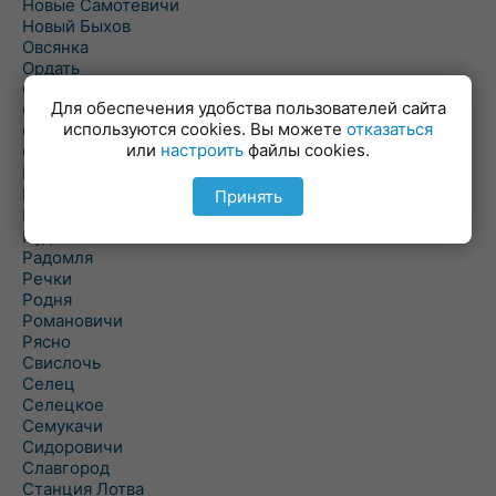
Новые Самотевичи
Новый Быхов
Овсянка
Ордать
Ореховка
Для обеспечения удобства пользователей сайта
Осиновка
используются cookies. Вы можете
отказаться
Осиповичи
или
настроить
файлы cookies.
Осово
Павловичи
Паршино
Принять
Петуховка
Пудовня
Радомля
Речки
Родня
Романовичи
Рясно
Свислочь
Селец
Селецкое
Семукачи
Сидоровичи
Славгород
Станция Лотва