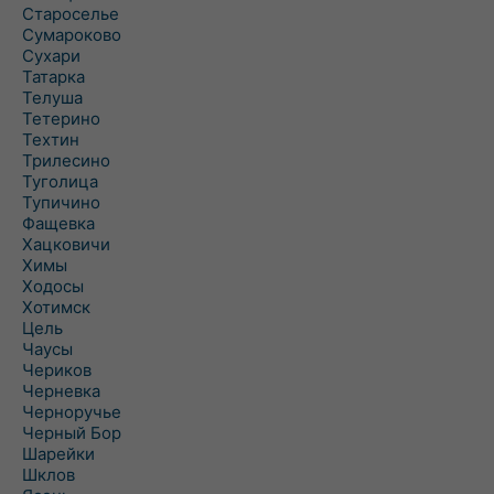
Староселье
Сумароково
Сухари
Татарка
Телуша
Тетерино
Техтин
Трилесино
Туголица
Тупичино
Фащевка
Хацковичи
Химы
Ходосы
Хотимск
Цель
Чаусы
Чериков
Черневка
Черноручье
Черный Бор
Шарейки
Шклов