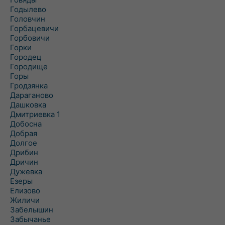
Годылево
Головчин
Горбацевичи
Горбовичи
Горки
Городец
Городище
Горы
Гродзянка
Дараганово
Дашковка
Дмитриевка 1
Добосна
Добрая
Долгое
Дрибин
Дричин
Дужевка
Езеры
Елизово
Жиличи
Забелышин
Забычанье