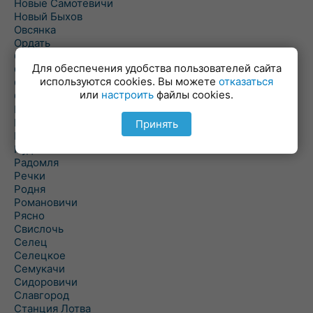
Новые Самотевичи
Новый Быхов
Овсянка
Ордать
Ореховка
Для обеспечения удобства пользователей сайта
Осиновка
используются cookies. Вы можете
отказаться
Осиповичи
или
настроить
файлы cookies.
Осово
Павловичи
Паршино
Принять
Петуховка
Пудовня
Радомля
Речки
Родня
Романовичи
Рясно
Свислочь
Селец
Селецкое
Семукачи
Сидоровичи
Славгород
Станция Лотва