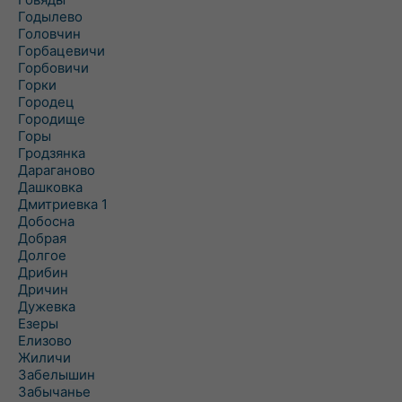
Годылево
Головчин
Горбацевичи
Горбовичи
Горки
Городец
Городище
Горы
Гродзянка
Дараганово
Дашковка
Дмитриевка 1
Добосна
Добрая
Долгое
Дрибин
Дричин
Дужевка
Езеры
Елизово
Жиличи
Забелышин
Забычанье