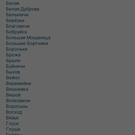
Белая
Белая Дуброва
Белыничи
Берёзки
Благовичи
Бобруйск
Большая Мощаница
Большие Бортники
Бороньки
Брожа
Брыли
Буйничи
Быхов
Вейно
Веремейки
Вишневка
Вишов
Волковичи
Воротынь
Восход
Вязье
Глуск
Глуша
Говяды