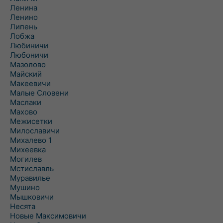
Ленина
Ленино
Липень
Лобжа
Любиничи
Любоничи
Мазолово
Майский
Макеевичи
Малые Словени
Маслаки
Махово
Межисетки
Милославичи
Михалево 1
Михеевка
Могилев
Мстиславль
Муравилье
Мушино
Мышковичи
Несята
Новые Максимовичи