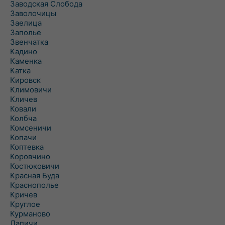
Заводская Слобода
Заволочицы
Заелица
Заполье
Звенчатка
Кадино
Каменка
Катка
Кировск
Климовичи
Кличев
Ковали
Колбча
Комсеничи
Копачи
Коптевка
Коровчино
Костюковичи
Красная Буда
Краснополье
Кричев
Круглое
Курманово
Лапичи