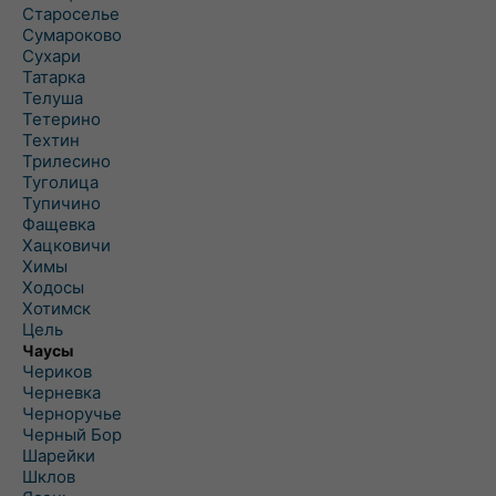
Староселье
Сумароково
Сухари
Татарка
Телуша
Тетерино
Техтин
Трилесино
Туголица
Тупичино
Фащевка
Хацковичи
Химы
Ходосы
Хотимск
Цель
Чаусы
Чериков
Черневка
Черноручье
Черный Бор
Шарейки
Шклов