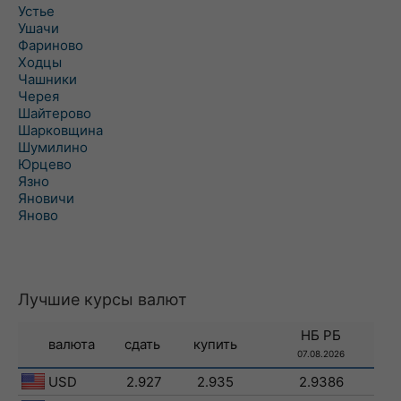
Устье
Ушачи
Фариново
Ходцы
Чашники
Черея
Шайтерово
Шарковщина
Шумилино
Юрцево
Язно
Яновичи
Яново
Лучшие курсы валют
НБ РБ
валюта
сдать
купить
07.08.2026
USD
2.927
2.935
2.9386