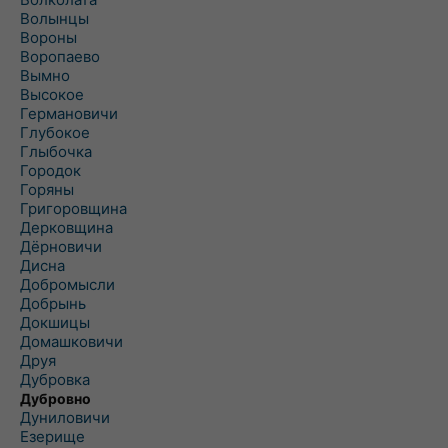
Волынцы
Вороны
Воропаево
Вымно
Высокое
Германовичи
Глубокое
Глыбочка
Городок
Горяны
Григоровщина
Дерковщина
Дёрновичи
Дисна
Добромысли
Добрынь
Докшицы
Домашковичи
Друя
Дубровка
Дубровно
Дуниловичи
Езерище