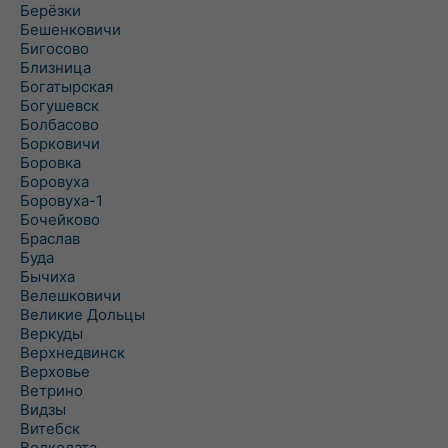
Берёзки
Бешенковичи
Бигосово
Близница
Богатырская
Богушевск
Болбасово
Борковичи
Боровка
Боровуха
Боровуха-1
Бочейково
Браслав
Буда
Бычиха
Велешковичи
Великие Дольцы
Веркуды
Верхнедвинск
Верховье
Ветрино
Видзы
Витебск
Волколата