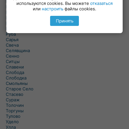
Погоща
используются cookies. Вы можете
отказаться
Подсвилье
или
настроить
файлы cookies.
Полоцк
Поставы
Принять
Прозороки
Россоны
Руба
Сарья
Свеча
Селявщина
Сенно
Ситцы
Славени
Слобода
Слободка
Смольяны
Старое Село
Стасево
Сураж
Толочин
Торгуны
Тулово
Удело
Улла