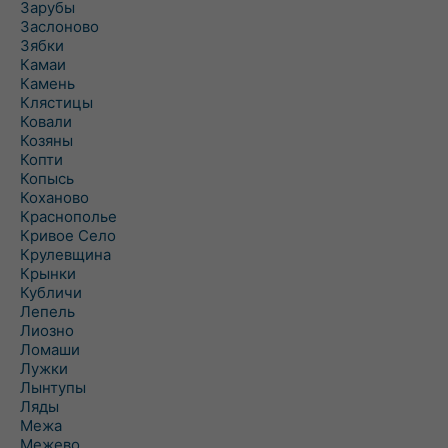
Зарубы
Заслоново
Зябки
Камаи
Камень
Клястицы
Ковали
Козяны
Копти
Копысь
Коханово
Краснополье
Кривое Село
Крулевщина
Крынки
Кубличи
Лепель
Лиозно
Ломаши
Лужки
Лынтупы
Ляды
Межа
Межево