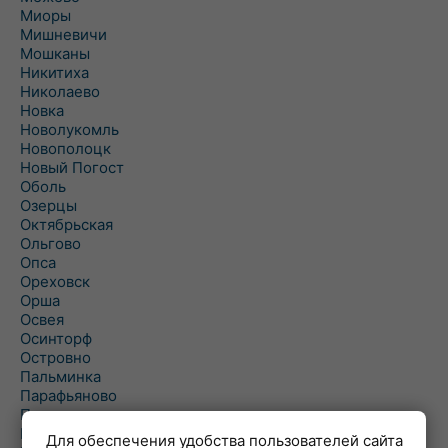
Миоры
Мишневичи
Мошканы
Никитиха
Николаево
Новка
Новолукомль
Новополоцк
Новый Погост
Оболь
Озерцы
Октябрьская
Ольгово
Опса
Ореховск
Орша
Освея
Осинторф
Островно
Пальминка
Парафьяново
Плисса
Повятье
Для обеспечения удобства пользователей сайта