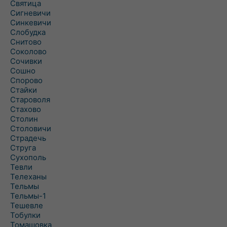
Святица
Сигневичи
Синкевичи
Слобудка
Снитово
Соколово
Сочивки
Сошно
Спорово
Стайки
Староволя
Стахово
Столин
Столовичи
Страдечь
Струга
Сухополь
Тевли
Телеханы
Тельмы
Тельмы-1
Тешевле
Тобулки
Томашовка