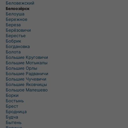
Беловежский
Белоозёрск
Белоуша
Бережное
Береза
Берёзовичи
Берестье
Бобрик
Богдановка
Болота
Большие Круговичи
Большие Мотыкалы
Большие Орлы
Большие Радваничи
Большие Чучевичи
Большие Яковчицы
Большое Малешево
Борки
Бостынь
Брест
Бродница
Будча
Бытень
Валище