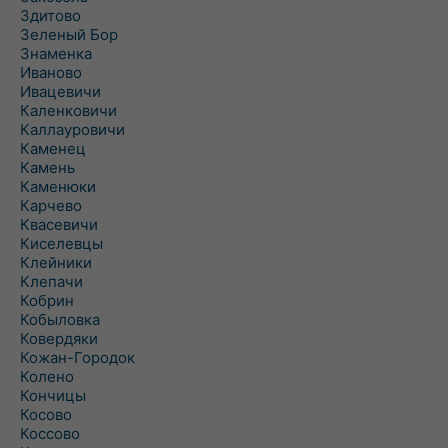
Здитово
Зеленый Бор
Знаменка
Иваново
Ивацевичи
Каленковичи
Каллауровичи
Каменец
Камень
Каменюки
Карчево
Квасевичи
Киселевцы
Клейники
Клепачи
Кобрин
Кобыловка
Ковердяки
Кожан-Городок
Колено
Кончицы
Косово
Коссово