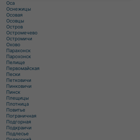
Оса
Оснежицы
Осовая
Осовцы
Остров
Остромечево
Остромичи
Охово
Парахонск
Парохонск
Пелище
Первомайская
Пески
Петковичи
Пинковичи
Пинск
Плещицы
Плотница
Повитье
Пограничная
Подгорная
Подкраичи
Подлесье
Полесский