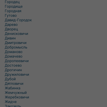
Городец
Городище
Городная
Гутово
Давид-Городок
Дарево
Дворец
Денисковичи
Дивин
Дмитровичи
Добромысль
Доманово
Домачево
Доропеевичи
Достоево
Дрогичин
Дружиловичи
Дубой
Дятловичи
Жабинка
Жемчужный
Жеребковичи
Жидче
Закозель