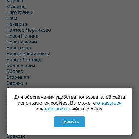
Мурава
Мухавец
Нарутовичи
Нача
Немержа
Нижнее Чернихово
Новая Попина
Новицковичи
Новоселки
Новые Засимовичи
Новые Лыщицы
Оберовщина
Оброво
Огаревичи
Одрижин
Оздамичи
Озяты
Для обеспечения удобства пользователей сайта
Олтуш
используются cookies. Вы можете
отказаться
Ольманы
или
настроить
файлы cookies.
Ольпень
Ольшаны
Принять
Омельная
Ополь
Орехово