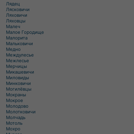
Лядец
Лясковичи
Ляховичи
Ляховцы
Малеч
Малое Городище
Малорита
Мальковичи
Медно
Междулесье
Межлесье
Мерчицы
Микашевичи
Миловиды
Минковичи
Могилёвцы
Мокраны
Мокрое
Молодово
Молотковичи
Молчадь
Мотоль
Мохро