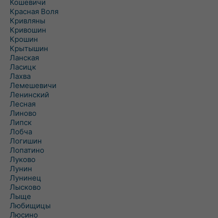
Кошевичи
Красная Воля
Кривляны
Кривошин
Крошин
Крытышин
Ланская
Ласицк
Лахва
Лемешевичи
Ленинский
Лесная
Линово
Липск
Лобча
Логишин
Лопатино
Луково
Лунин
Лунинец
Лысково
Лыще
Любищицы
Люсино