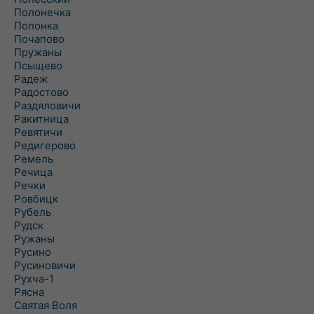
Полонечка
Полонка
Почапово
Пружаны
Псыщево
Радеж
Радостово
Раздяловичи
Ракитница
Ревятичи
Редигерово
Ремель
Речица
Речки
Ровбицк
Рубель
Рудск
Ружаны
Русино
Русиновичи
Рухча-1
Рясна
Святая Воля