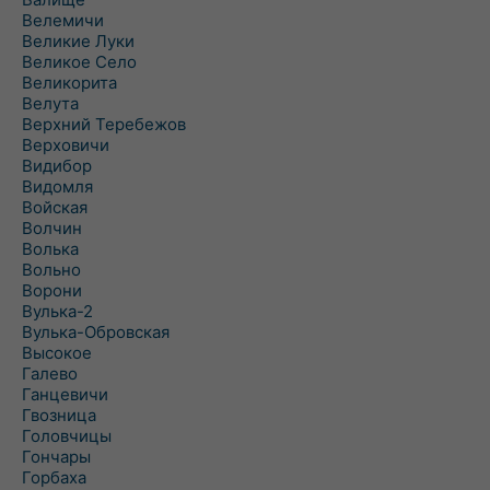
Велемичи
Великие Луки
Великое Село
Великорита
Велута
Верхний Теребежов
Верховичи
Видибор
Видомля
Войская
Волчин
Волька
Вольно
Ворони
Вулька-2
Вулька-Обровская
Высокое
Галево
Ганцевичи
Гвозница
Головчицы
Гончары
Горбаха