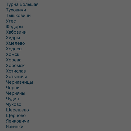
Турна Большая
Туховичи
Тышковичи
Утес
Федоры
Хабовичи
Хидры
Хмелево
Ходосы
Хомск
Хорева
Хоромск
Хотислав
Хотыничи
Чернавчицы
Черни
Черняны
Чудин
Чухово
Шерешево
Щерчово
Яечковичи
Язвинки