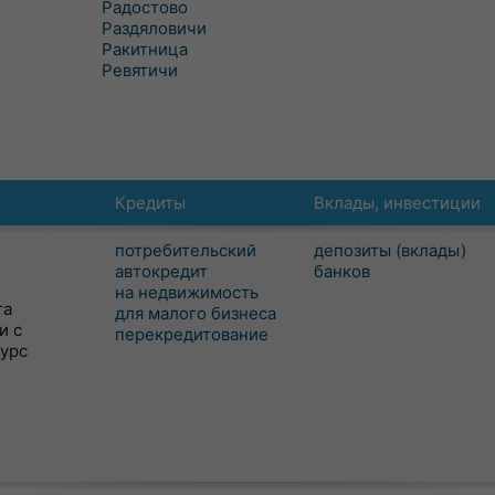
Радостово
Раздяловичи
Ракитница
Ревятичи
Кредиты
Вклады, инвестиции
потребительский
депозиты (вклады)
автокредит
банков
на недвижимость
та
для малого бизнеса
и с
перекредитование
сурс