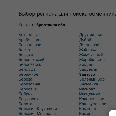
Выбор региона для поиска обменник
Карта
>
Брестская обл.
Антополь
Дружиловичи
Арабовщина
Дубой
Барановичи
Дятловичи
Батчи
Жабинка
Бездеж
Жемчужный
Беловежский
Жеребковичи
Белоозёрск
Жидче
Белоуша
Закозель
Бережное
Здитово
Береза
Зеленый Бор
Берёзовичи
Знаменка
Берестье
Иваново
Бобрик
Ивацевичи
Богдановка
Каленковичи
Болота
Каллауровичи
Большие Круговичи
Каменец
Большие Мотыкалы
Камень