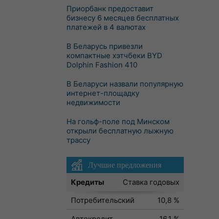
Приорбанк предоставит
бизнесу 6 месяцев бесплатных
платежей в 4 валютах
В Беларусь привезли
компактные хэтчбеки BYD
Dolphin Fashion 410
В Беларуси назвали популярную
интернет-площадку
недвижимости
На гольф-поле под Минском
открыли бесплатную лыжную
трассу
Лучшие предложения
Кредиты
Ставка годовых
Потребительский
10,8 %
Автокредит
16,1 %