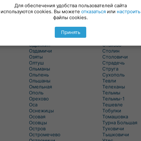
Новицковичи
Снитово
Для обеспечения удобства пользователей сайта
Новоселки
Соколово
используются cookies. Вы можете
отказаться
или
настроить
Новые Засимовичи
Сочивки
файлы cookies.
Новые Лыщицы
Сошно
Оберовщина
Спорово
Принять
Оброво
Стайки
Огаревичи
Староволя
Одрижин
Стахово
Оздамичи
Столин
Озяты
Столовичи
Олтуш
Страдечь
Ольманы
Струга
Ольпень
Сухополь
Ольшаны
Тевли
Омельная
Телеханы
Ополь
Тельмы
Орехово
Тельмы-1
Оса
Тешевле
Оснежицы
Тобулки
Осовая
Томашовка
Осовцы
Турна Большая
Остров
Туховичи
Остромечево
Тышковичи
Остромичи
Утес