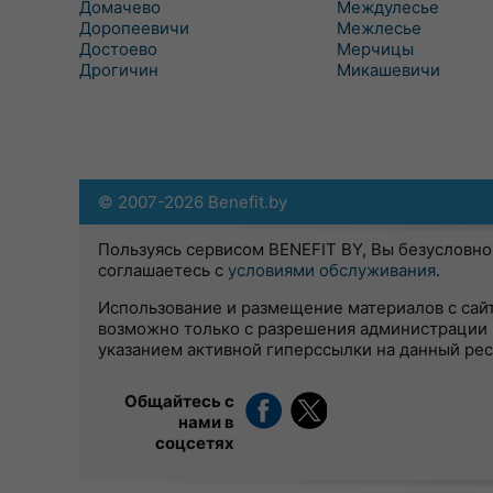
Домачево
Междулесье
Доропеевичи
Межлесье
Достоево
Мерчицы
Дрогичин
Микашевичи
© 2007-2026 Benefit.by
Пользуясь сервисом BENEFIT BY, Вы безусловно
соглашаетесь с
условиями обслуживания
.
Использование и размещение материалов с сай
возможно только с разрешения администрации 
указанием активной гиперссылки на данный ре
Общайтесь с
нами в
соцсетях