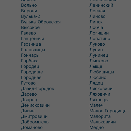
Вольно
Ленинский
Ворони
Лесная
Вулька-2
Линово
Вулька-Обровская
Липск
Высокое
Лобча
Галево
Логишин
Ганцевичи
Лопатино
Гвозница
Луково
Головчицы
Лунин
Гончары
Лунинец
Горбаха
Лысково
Городец
Лыще
Городище
Любищицы
Городная
Люсино
Гутово
Лядец
Давид-Городок
Лясковичи
Дарево
Ляховичи
Дворец
Ляховцы
Денисковичи
Малеч
Дивин
Малое Городище
Дмитровичи
Малорита
Добромысль
Мальковичи
Доманово
Медно