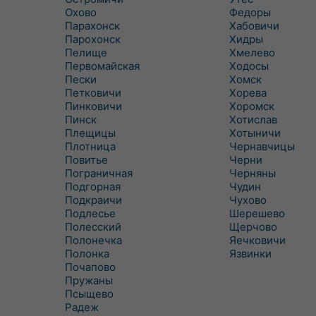
Охово
Федоры
Парахонск
Хабовичи
Парохонск
Хидры
Пелище
Хмелево
Первомайская
Ходосы
Пески
Хомск
Петковичи
Хорева
Пинковичи
Хоромск
Пинск
Хотислав
Плещицы
Хотыничи
Плотница
Чернавчицы
Повитье
Черни
Пограничная
Черняны
Подгорная
Чудин
Подкраичи
Чухово
Подлесье
Шерешево
Полесский
Щерчово
Полонечка
Яечковичи
Полонка
Язвинки
Почапово
Пружаны
Псыщево
Радеж