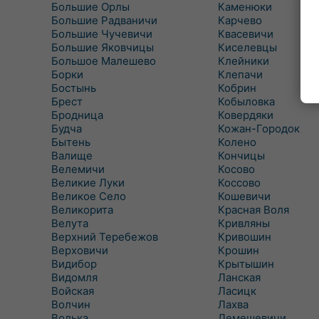
Большие Орлы
Каменюки
Большие Радваничи
Карчево
Большие Чучевичи
Квасевичи
Большие Яковчицы
Киселевцы
Большое Малешево
Клейники
Борки
Клепачи
Бостынь
Кобрин
Брест
Кобыловка
Бродница
Ковердяки
Будча
Кожан-Городок
Бытень
Колено
Валище
Кончицы
Велемичи
Косово
Великие Луки
Коссово
Великое Село
Кошевичи
Великорита
Красная Воля
Велута
Кривляны
Верхний Теребежов
Кривошин
Верховичи
Крошин
Видибор
Крытышин
Видомля
Ланская
Войская
Ласицк
Волчин
Лахва
Волька
Лемешевичи