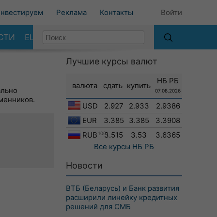
нвестируем
Реклама
Контакты
Войти
СТИ
ЕЩЕ
Лучшие курсы валют
НБ РБ
валюта
сдать
купить
ально
07.08.2026
менников.
USD
2.927
2.933
2.9386
EUR
3.385
3.385
3.3908
RUB
100
3.515
3.53
3.6365
Все курсы
НБ РБ
Новости
ВТБ (Беларусь) и Банк развития
расширили линейку кредитных
решений для СМБ