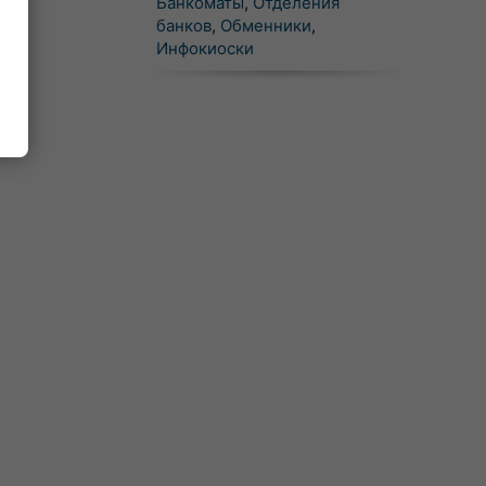
Банкоматы
,
Отделения
банков
,
Обменники
,
Инфокиоски