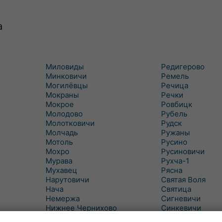
а
Миловиды
Редигерово
Минковичи
Ремель
Могилёвцы
Речица
Мокраны
Речки
Мокрое
Ровбицк
Молодово
Рубель
Молотковичи
Рудск
Молчадь
Ружаны
Мотоль
Русино
Мохро
Русиновичи
Мурава
Рухча-1
Мухавец
Рясна
Нарутовичи
Святая Воля
Нача
Святица
Немержа
Сигневичи
Нижнее Чернихово
Синкевичи
Новая Попина
Слобудка