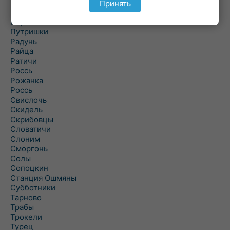
Подороск
Принять
Поречье
Порозово
Путришки
Радунь
Райца
Ратичи
Роcсь
Рожанка
Россь
Свислочь
Скидель
Скрибовцы
Словатичи
Слоним
Сморгонь
Солы
Сопоцкин
Станция Ошмяны
Субботники
Тарново
Трабы
Трокели
Турец