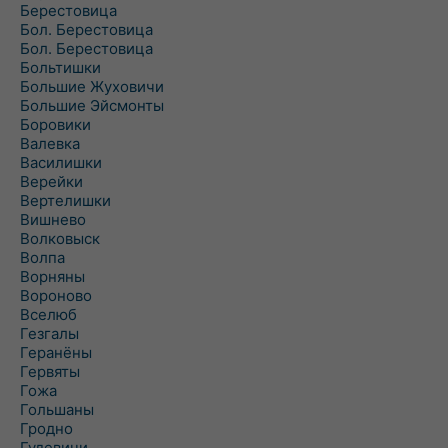
Берестовица
Бол. Берестовица
Бол. Берестовица
Больтишки
Большие Жуховичи
Большие Эйсмонты
Боровики
Валевка
Василишки
Верейки
Вертелишки
Вишнево
Волковыск
Волпа
Ворняны
Вороново
Вселюб
Гезгалы
Геранёны
Гервяты
Гожа
Гольшаны
Гродно
Гудевичи