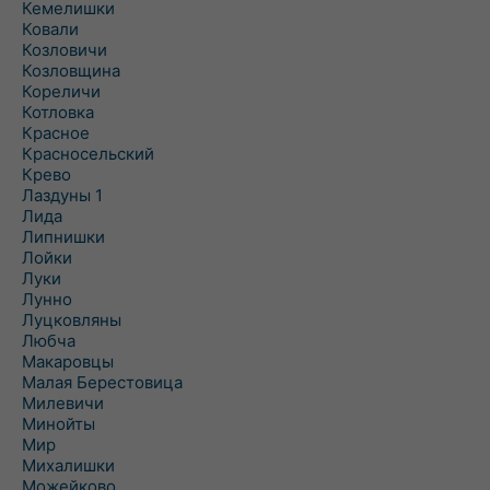
Кемелишки
Ковали
Козловичи
Козловщина
Кореличи
Котловка
Красное
Красносельский
Крево
Лаздуны 1
Лида
Липнишки
Лойки
Луки
Лунно
Луцковляны
Любча
Макаровцы
Малая Берестовица
Милевичи
Минойты
Мир
Михалишки
Можейково