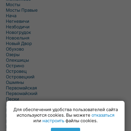
Мосты
Мосты Правые
Нача
Негневичи
Незбодичи
Новогрудок
Новоельня
Новый Двор
Обухово
Озеры
Олекшицы
Острино
Островец
Островецкий
Ошмяны
Первомайская
Первомайский
Пески
Петревичи
Для обеспечения удобства пользователей сайта
Погородно
используются cookies. Вы можете
отказаться
Пограничный
или
настроить
файлы cookies.
Подлабенье
Подольцы