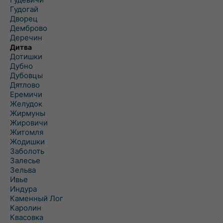
Гудогай
Дворец
Демброво
Деречин
Дитва
Дотишки
Дубно
Дубовцы
Дятлово
Еремичи
Желудок
Жирмуны
Жировичи
Житомля
Жодишки
Заболоть
Залесье
Зельва
Ивье
Индура
Каменный Лог
Каролин
Квасовка