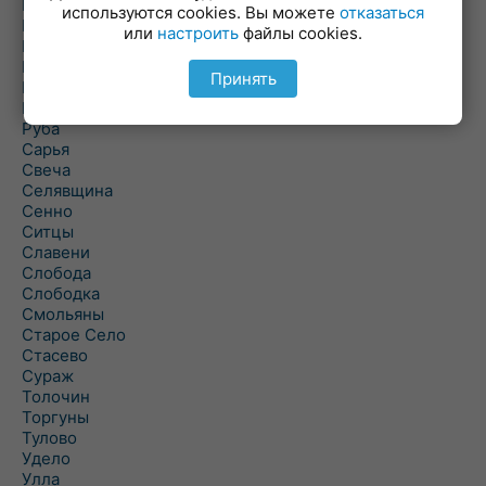
Погоща
используются cookies. Вы можете
отказаться
Подсвилье
или
настроить
файлы cookies.
Полоцк
Поставы
Принять
Прозороки
Россоны
Руба
Сарья
Свеча
Селявщина
Сенно
Ситцы
Славени
Слобода
Слободка
Смольяны
Старое Село
Стасево
Сураж
Толочин
Торгуны
Тулово
Удело
Улла