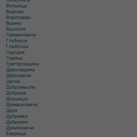
Волынцы
Вороны
Воропаево
Вымно
Высокое
Германовичи
Глубокое
Глыбочка
Городок
Горяны
Григоровщина
Дерковщина
Дёрновичи
Дисна
Добромысли
Добрынь
Докшицы
Домашковичи
Друя
Дубровка
Дубровно
Дуниловичи
Езерище