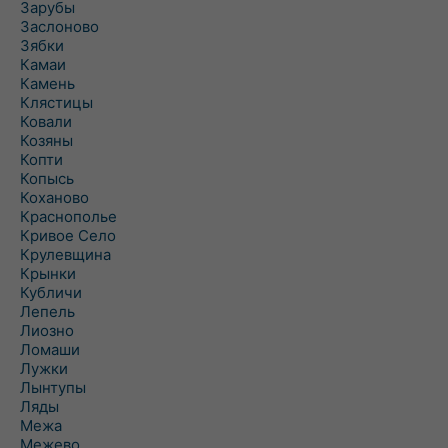
Зарубы
Заслоново
Зябки
Камаи
Камень
Клястицы
Ковали
Козяны
Копти
Копысь
Коханово
Краснополье
Кривое Село
Крулевщина
Крынки
Кубличи
Лепель
Лиозно
Ломаши
Лужки
Лынтупы
Ляды
Межа
Межево