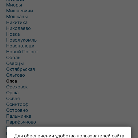
Миоры
Мишневичи
Мошканы
Никитиха
Николаево
Новка
Новолукомль
Новополоцк
Новый Погост
Оболь
Озерцы
Октябрьская
Ольгово
Опса
Ореховск
Орша
Освея
Осинторф
Островно
Пальминка
Парафьяново
Плисса
Повятье
Для обеспечения удобства пользователей сайта