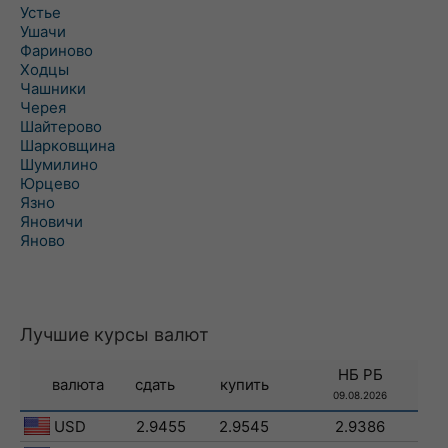
Устье
Ушачи
Фариново
Ходцы
Чашники
Черея
Шайтерово
Шарковщина
Шумилино
Юрцево
Язно
Яновичи
Яново
Лучшие курсы валют
НБ РБ
валюта
сдать
купить
09.08.2026
USD
2.9455
2.9545
2.9386