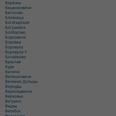
Берёзки
Бешенковичи
Бигосово
Близница
Богатырская
Богушевск
Болбасово
Борковичи
Боровка
Боровуха
Боровуха-1
Бочейково
Браслав
Буда
Бычиха
Велешковичи
Великие Дольцы
Веркуды
Верхнедвинск
Верховье
Ветрино
Видзы
Витебск
Волколата