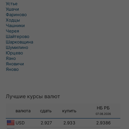
Устье
Ушачи
Фариново
Ходцы
Чашники
Черея
Шайтерово
Шарковщина
Шумилино
Юрцево
Язно
Яновичи
Яново
Лучшие курсы валют
НБ РБ
валюта
сдать
купить
07.08.2026
USD
2.927
2.933
2.9386