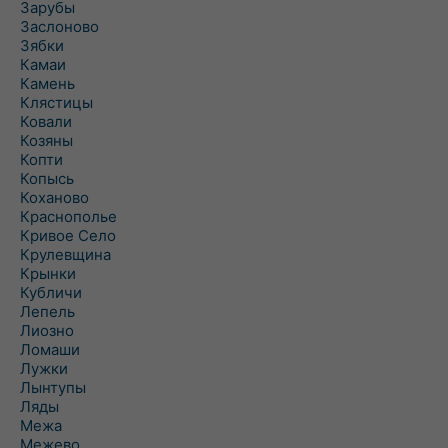
Зарубы
Заслоново
Зябки
Камаи
Камень
Клястицы
Ковали
Козяны
Копти
Копысь
Коханово
Краснополье
Кривое Село
Крулевщина
Крынки
Кубличи
Лепель
Лиозно
Ломаши
Лужки
Лынтупы
Ляды
Межа
Межево