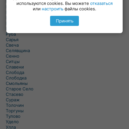
Погоща
используются cookies. Вы можете
отказаться
Подсвилье
или
настроить
файлы cookies.
Полоцк
Поставы
Принять
Прозороки
Россоны
Руба
Сарья
Свеча
Селявщина
Сенно
Ситцы
Славени
Слобода
Слободка
Смольяны
Старое Село
Стасево
Сураж
Толочин
Торгуны
Тулово
Удело
Улла