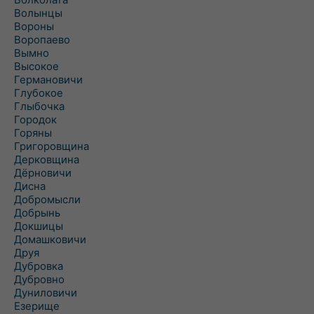
Волынцы
Вороны
Воропаево
Вымно
Высокое
Германовичи
Глубокое
Глыбочка
Городок
Горяны
Григоровщина
Дерковщина
Дёрновичи
Дисна
Добромысли
Добрынь
Докшицы
Домашковичи
Друя
Дубровка
Дубровно
Дуниловичи
Езерище