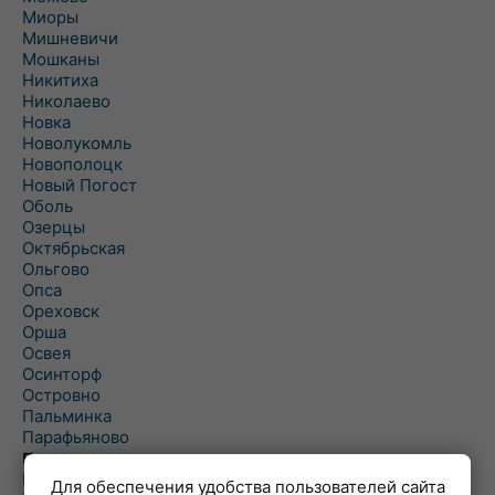
Миоры
Мишневичи
Мошканы
Никитиха
Николаево
Новка
Новолукомль
Новополоцк
Новый Погост
Оболь
Озерцы
Октябрьская
Ольгово
Опса
Ореховск
Орша
Освея
Осинторф
Островно
Пальминка
Парафьяново
Плисса
Повятье
Для обеспечения удобства пользователей сайта