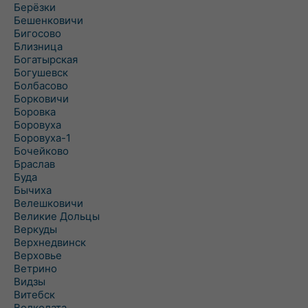
Берёзки
Бешенковичи
Бигосово
Близница
Богатырская
Богушевск
Болбасово
Борковичи
Боровка
Боровуха
Боровуха-1
Бочейково
Браслав
Буда
Бычиха
Велешковичи
Великие Дольцы
Веркуды
Верхнедвинск
Верховье
Ветрино
Видзы
Витебск
Волколата