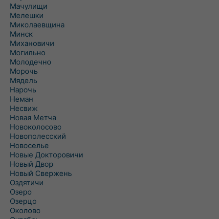
Мачулищи
Мелешки
Миколаевщина
Минск
Михановичи
Могильно
Молодечно
Морочь
Мядель
Нарочь
Неман
Несвиж
Новая Метча
Новоколосово
Новополесский
Новоселье
Новые Докторовичи
Новый Двор
Новый Свержень
Оздятичи
Озеро
Озерцо
Околово