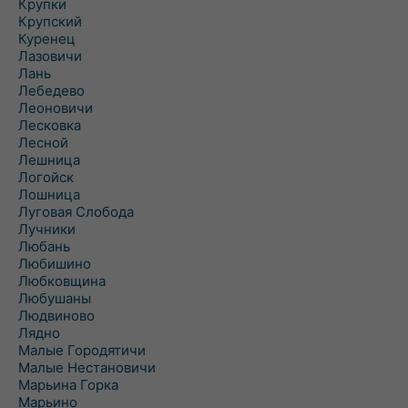
Крупки
Крупский
Куренец
Лазовичи
Лань
Лебедево
Леоновичи
Лесковка
Лесной
Лешница
Логойск
Лошница
Луговая Слобода
Лучники
Любань
Любишино
Любковщина
Любушаны
Людвиново
Лядно
Малые Городятичи
Малые Нестановичи
Марьина Горка
Марьино