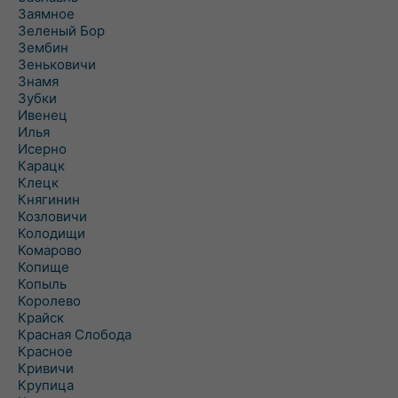
Заямное
Зеленый Бор
Зембин
Зеньковичи
Знамя
Зубки
Ивенец
Илья
Исерно
Карацк
Клецк
Княгинин
Козловичи
Колодищи
Комарово
Копище
Копыль
Королево
Крайск
Красная Слобода
Красное
Кривичи
Крупица