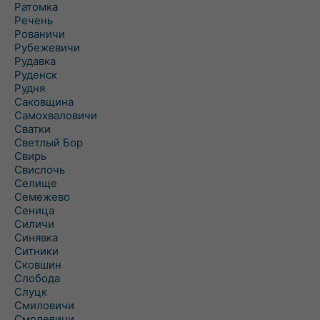
Ратомка
Речень
Рованичи
Рубежевичи
Рудавка
Руденск
Рудня
Саковщина
Самохваловичи
Сватки
Светлый Бор
Свирь
Свислочь
Селище
Семежево
Сеница
Силичи
Синявка
Ситники
Сковшин
Слобода
Слуцк
Смиловичи
Смолевичи