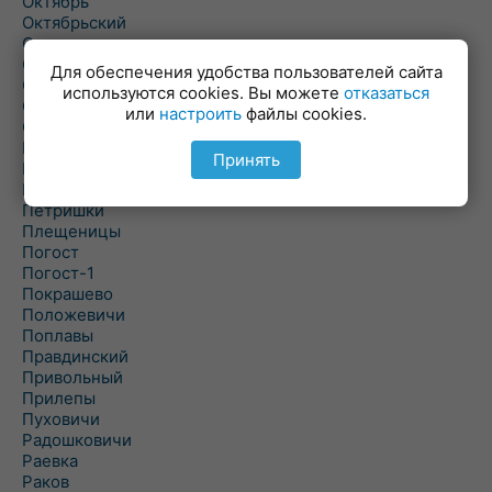
Октябрь
Октябрьский
Олехновичи
Омговичи
Для обеспечения удобства пользователей сайта
Оношки
используются cookies. Вы можете
отказаться
Осовец
или
настроить
файлы cookies.
Острошицкий Городок
Пасека
Принять
Пастовичи
Першаи
Петришки
Плещеницы
Погост
Погост-1
Покрашево
Положевичи
Поплавы
Правдинский
Привольный
Прилепы
Пуховичи
Радошковичи
Раевка
Раков