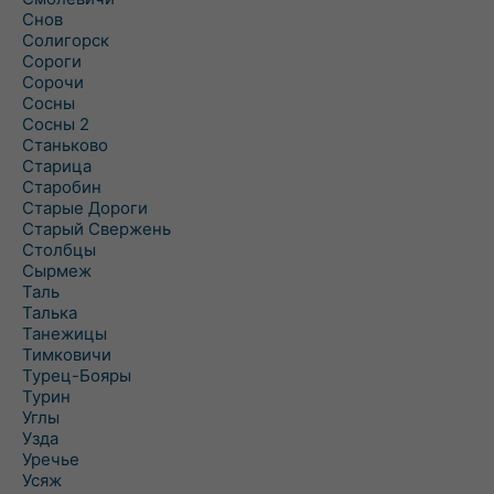
Снов
Солигорск
Сороги
Сорочи
Сосны
Сосны 2
Станьково
Старица
Старобин
Старые Дороги
Старый Свержень
Столбцы
Сырмеж
Таль
Талька
Танежицы
Тимковичи
Турец-Бояры
Турин
Углы
Узда
Уречье
Усяж