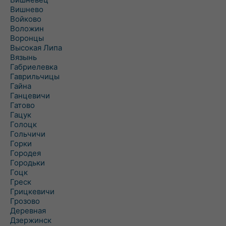
Вишнево
Войково
Воложин
Воронцы
Высокая Липа
Вязынь
Габриелевка
Гаврильчицы
Гайна
Ганцевичи
Гатово
Гацук
Голоцк
Гольчичи
Горки
Городея
Городьки
Гоцк
Греск
Грицкевичи
Грозово
Деревная
Дзержинск