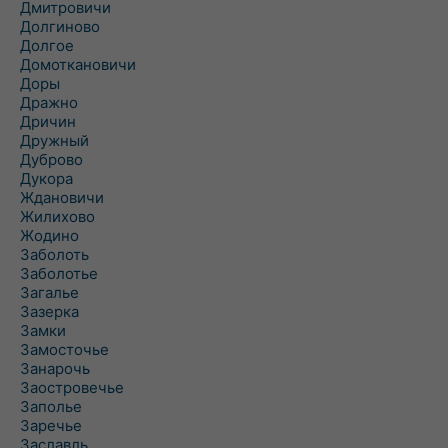
Дмитровичи
Долгиново
Долгое
Домоткановичи
Доры
Дражно
Дричин
Дружный
Дуброво
Дукора
Ждановичи
Жилихово
Жодино
Заболоть
Заболотье
Загалье
Зазерка
Замки
Замосточье
Занарочь
Заостровечье
Заполье
Заречье
Заславль