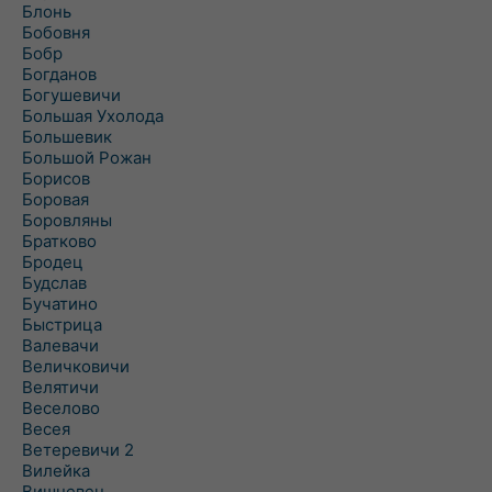
Блонь
Бобовня
Бобр
Богданов
Богушевичи
Большая Ухолода
Большевик
Большой Рожан
Борисов
Боровая
Боровляны
Братково
Бродец
Будслав
Бучатино
Быстрица
Валевачи
Величковичи
Велятичи
Веселово
Весея
Ветеревичи 2
Вилейка
Вишневец