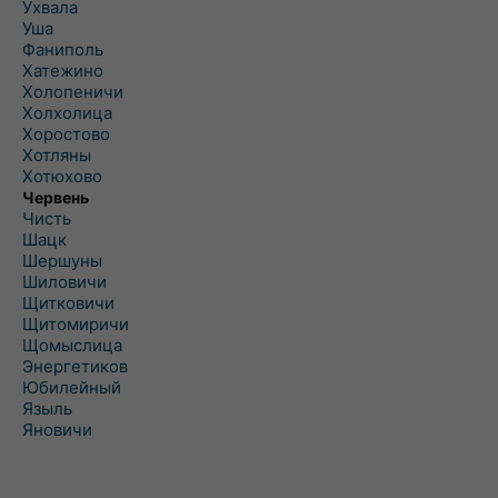
Ухвала
Уша
Фаниполь
Хатежино
Холопеничи
Холхолица
Хоростово
Хотляны
Хотюхово
Червень
Чисть
Шацк
Шершуны
Шиловичи
Щитковичи
Щитомиричи
Щомыслица
Энергетиков
Юбилейный
Языль
Яновичи