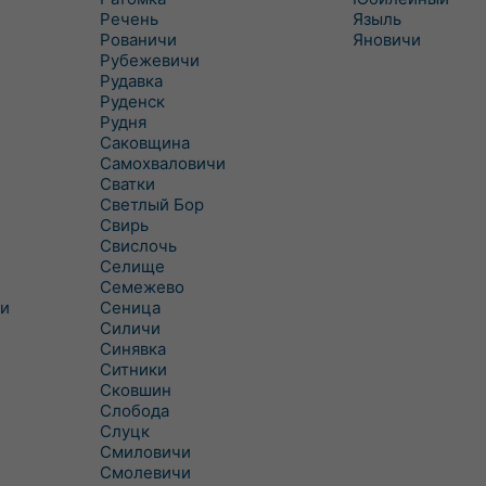
Речень
Языль
Рованичи
Яновичи
Рубежевичи
Рудавка
Руденск
Рудня
Саковщина
Самохваловичи
Сватки
Светлый Бор
Свирь
Свислочь
Селище
Семежево
и
Сеница
Силичи
Синявка
Ситники
Сковшин
Слобода
Слуцк
Смиловичи
Смолевичи