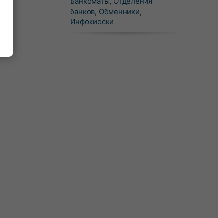
Банкоматы
,
Отделения
банков
,
Обменники
,
Инфокиоски