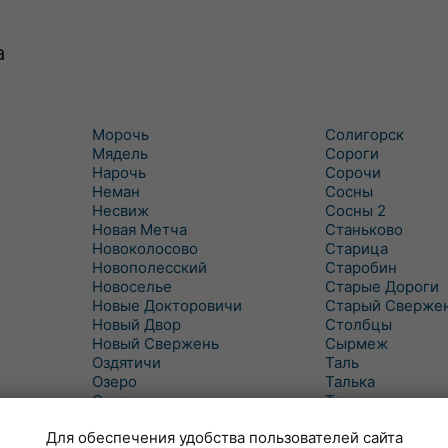
а
Морочь
Солигорск
Мядель
Сороги
Нарочь
Сорочи
Неман
Сосны
Несвиж
Сосны 2
Новая Метча
Станьково
Новоколосово
Старица
Новополесский
Старобин
Новоселье
Старые Дороги
Новые Докторовичи
Старый Сверже
Новый Двор
Столбцы
Новый Свержень
Сырмеж
Оздятичи
Таль
Озеро
Талька
Озерцо
Танежицы
Околово
Тимковичи
Для обеспечения удобства пользователей сайта
Октябрь
Турец-Бояры