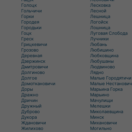
Голоцк
Лесковка
Гольчичи
Лесной
Горки
Лешница
Городея
Логойск
Городьки
Лошница
Гоцк
Луговая Слобода
Греск
Лучники
Грицкевичи
Любань
Грозово
Любишино
Деревная
Любковщина
Дзержинск
Любушаны
Дмитровичи
Людвиново
Долгиново
Лядно
Долгое
Малые Городятичи
Домоткановичи
Малые Нестанович
Доры
Марьина Горка
Дражно
Марьино
Дричин
Мачулищи
Дружный
Мелешки
Дуброво
Миколаевщина
Дукора
Минск
Ждановичи
Михановичи
Жилихово
Могильно