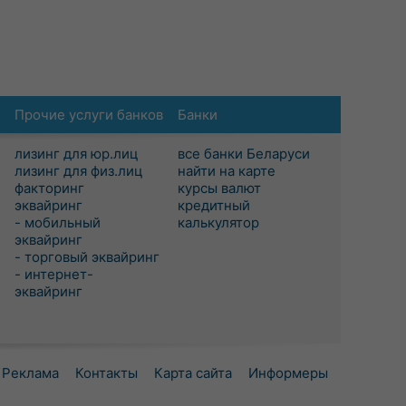
Прочие услуги банков
Банки
лизинг для юр.лиц
все банки Беларуси
лизинг для физ.лиц
найти на карте
факторинг
курсы валют
эквайринг
кредитный
- мобильный
калькулятор
эквайринг
- торговый эквайринг
- интернет-
эквайринг
Реклама
Контакты
Карта сайта
Информеры