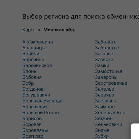
Выбор региона для поиска обменник
Карта
>
Минская обл.
Аксаковщина
Заболоть
Ананчицы
Заболотье
Беличи
Загалье
Березино
Зазерка
Березинское
Замки
Блонь
Замосточье
Бобовня
Занарочь
Бобр
Заостровечье
Богданов
Заполье
Богушевичи
Заречье
Большая Ухолода
Заславль
Большевик
Заямное
Большой Рожан
Зеленый Бор
Борисов
Зембин
Боровая
Зеньковичи
Боровляны
Знамя
Братково
Зубки