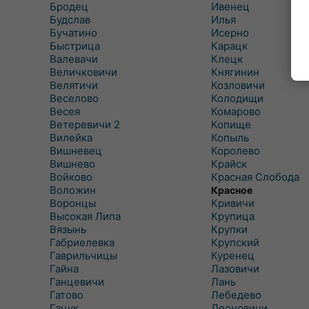
Бродец
Ивенец
Будслав
Илья
Бучатино
Исерно
Быстрица
Карацк
Валевачи
Клецк
Величковичи
Княгинин
Велятичи
Козловичи
Веселово
Колодищи
Весея
Комарово
Ветеревичи 2
Копище
Вилейка
Копыль
Вишневец
Королево
Вишнево
Крайск
Войково
Красная Слобода
Воложин
Красное
Воронцы
Кривичи
Высокая Липа
Крупица
Вязынь
Крупки
Габриелевка
Крупский
Гаврильчицы
Куренец
Гайна
Лазовичи
Ганцевичи
Лань
Гатово
Лебедево
Гацук
Леоновичи