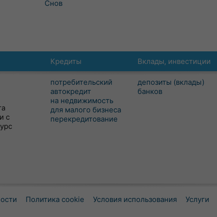
Снов
Кредиты
Вклады, инвестиции
потребительский
депозиты (вклады)
автокредит
банков
на недвижимость
та
для малого бизнеса
и с
перекредитование
сурс
ности
Политика cookie
Условия использования
Услуги