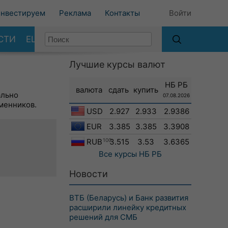
нвестируем
Реклама
Контакты
Войти
СТИ
ЕЩЕ
Лучшие курсы валют
НБ РБ
валюта
сдать
купить
ально
07.08.2026
менников.
USD
2.927
2.933
2.9386
EUR
3.385
3.385
3.3908
RUB
100
3.515
3.53
3.6365
Все курсы
НБ РБ
Новости
ВТБ (Беларусь) и Банк развития
расширили линейку кредитных
решений для СМБ