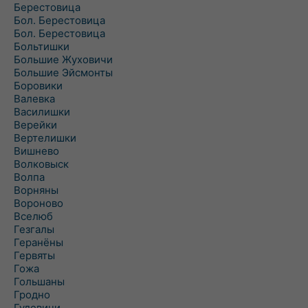
Берестовица
Бол. Берестовица
Бол. Берестовица
Больтишки
Большие Жуховичи
Большие Эйсмонты
Боровики
Валевка
Василишки
Верейки
Вертелишки
Вишнево
Волковыск
Волпа
Ворняны
Вороново
Вселюб
Гезгалы
Геранёны
Гервяты
Гожа
Гольшаны
Гродно
Гудевичи