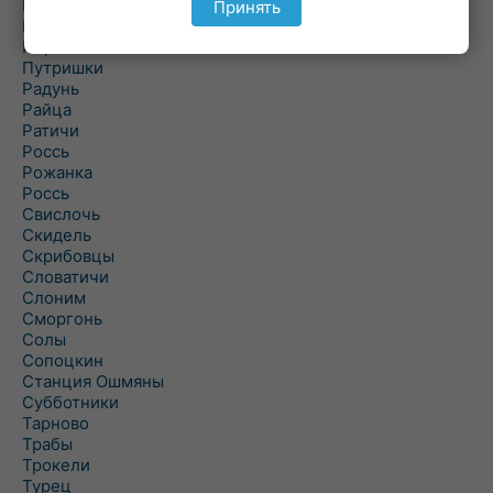
Подороск
Принять
Поречье
Порозово
Путришки
Радунь
Райца
Ратичи
Роcсь
Рожанка
Россь
Свислочь
Скидель
Скрибовцы
Словатичи
Слоним
Сморгонь
Солы
Сопоцкин
Станция Ошмяны
Субботники
Тарново
Трабы
Трокели
Турец