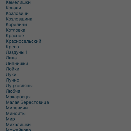
Кемелишки
Ковали
Козловичи
Козловщина
Кореличи
Котловка
Красное
Красносельский
Крево
Лаздуны 1
Лида
Липнишки
Лойки
Луки
Лунно
Луцковляны
Любча
Макаровцы
Малая Берестовица
Милевичи
Минойты
Мир
Михалишки
Можейково