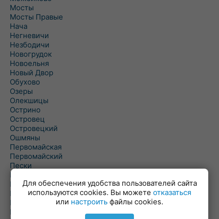
Мосты
Мосты Правые
Нача
Негневичи
Незбодичи
Новогрудок
Новоельня
Новый Двор
Обухово
Озеры
Олекшицы
Острино
Островец
Островецкий
Ошмяны
Первомайская
Первомайский
Пески
Петревичи
Для обеспечения удобства пользователей сайта
Погородно
используются cookies. Вы можете
отказаться
Пограничный
или
настроить
файлы cookies.
Подлабенье
Подольцы