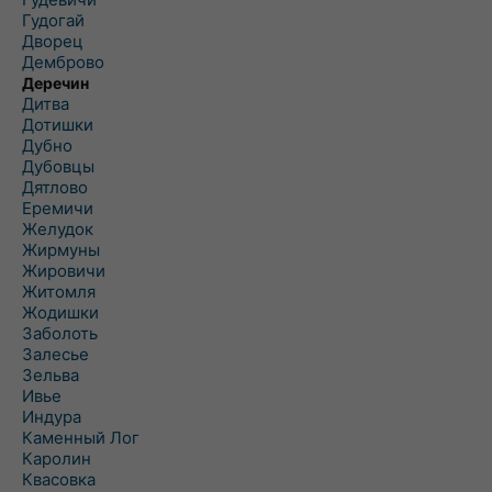
Гудогай
Дворец
Демброво
Деречин
Дитва
Дотишки
Дубно
Дубовцы
Дятлово
Еремичи
Желудок
Жирмуны
Жировичи
Житомля
Жодишки
Заболоть
Залесье
Зельва
Ивье
Индура
Каменный Лог
Каролин
Квасовка