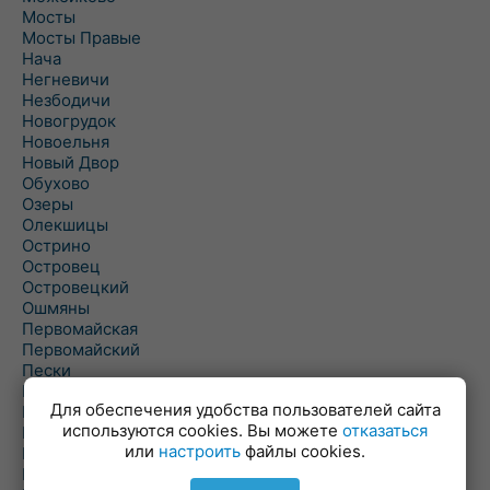
Мосты
Мосты Правые
Нача
Негневичи
Незбодичи
Новогрудок
Новоельня
Новый Двор
Обухово
Озеры
Олекшицы
Острино
Островец
Островецкий
Ошмяны
Первомайская
Первомайский
Пески
Петревичи
Для обеспечения удобства пользователей сайта
Погородно
используются cookies. Вы можете
отказаться
Пограничный
или
настроить
файлы cookies.
Подлабенье
Подольцы