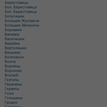
Берестовица
Бол. Берестовица
Бол. Берестовица
Больтишки
Большие Жуховичи
Большие Эйсмонты
Боровики
Валевка
Василишки
Верейки
Вертелишки
Вишнево
Волковыск
Волпа
Ворняны
Вороново
Вселюб
Гезгалы
Геранёны
Гервяты
Гожа
Гольшаны
Гродно
Гудевичи