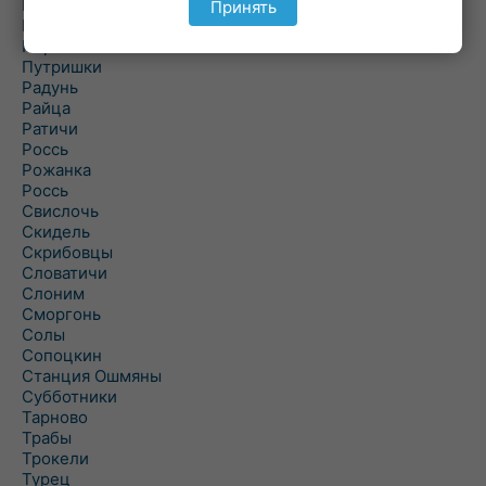
Подороск
Принять
Поречье
Порозово
Путришки
Радунь
Райца
Ратичи
Роcсь
Рожанка
Россь
Свислочь
Скидель
Скрибовцы
Словатичи
Слоним
Сморгонь
Солы
Сопоцкин
Станция Ошмяны
Субботники
Тарново
Трабы
Трокели
Турец