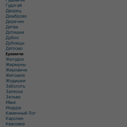
Гудогай
Дворец
Демброво
Деречин
Дитва
Дотишки
Дубно
Дубовцы
Дятлово
Еремичи
Желудок
Жирмуны
Жировичи
Житомля
Жодишки
Заболоть
Залесье
Зельва
Ивье
Индура
Каменный Лог
Каролин
Квасовка