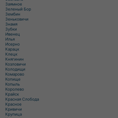
Заямное
Зеленый Бор
Зембин
Зеньковичи
Знамя
Зубки
Ивенец
Илья
Исерно
Карацк
Клецк
Княгинин
Козловичи
Колодищи
Комарово
Копище
Копыль
Королево
Крайск
Красная Слобода
Красное
Кривичи
Крупица