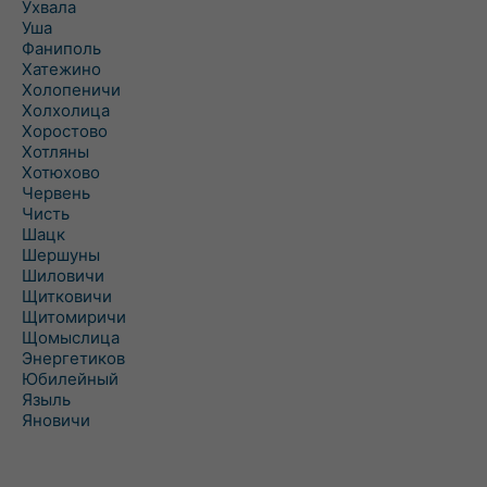
Ухвала
Уша
Фаниполь
Хатежино
Холопеничи
Холхолица
Хоростово
Хотляны
Хотюхово
Червень
Чисть
Шацк
Шершуны
Шиловичи
Щитковичи
Щитомиричи
Щомыслица
Энергетиков
Юбилейный
Языль
Яновичи