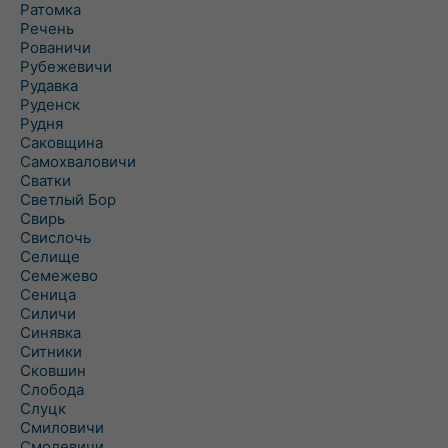
Ратомка
Речень
Рованичи
Рубежевичи
Рудавка
Руденск
Рудня
Саковщина
Самохваловичи
Сватки
Светлый Бор
Свирь
Свислочь
Селище
Семежево
Сеница
Силичи
Синявка
Ситники
Сковшин
Слобода
Слуцк
Смиловичи
Смолевичи