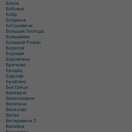
Блонь
Бобовня
Бобр
Богданов
Богушевичи
Большая Ухолода
Большевик
Большой Рожан
Борисов
Боровая
Боровляны
Братково
Бродец
Будслав
Бучатино
Быстрица
Валевачи
Величковичи
Велятичи
Веселово
Весея
Ветеревичи 2
Вилейка
Вишневец