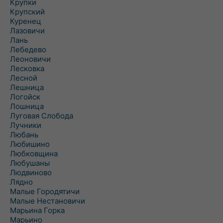
Крупки
Крупский
Куренец
Лазовичи
Лань
Лебедево
Леоновичи
Лесковка
Лесной
Лешница
Логойск
Лошница
Луговая Слобода
Лучники
Любань
Любишино
Любковщина
Любушаны
Людвиново
Лядно
Малые Городятичи
Малые Нестановичи
Марьина Горка
Марьино