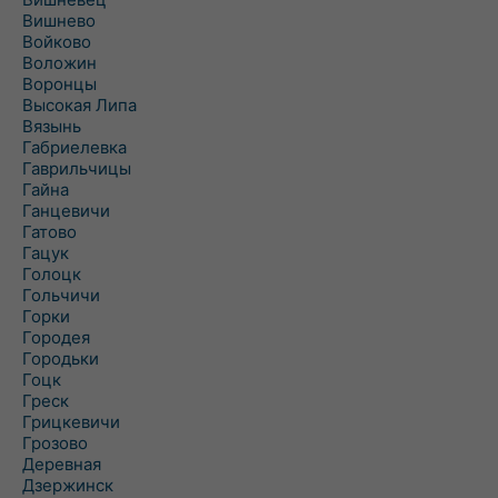
Вишнево
Войково
Воложин
Воронцы
Высокая Липа
Вязынь
Габриелевка
Гаврильчицы
Гайна
Ганцевичи
Гатово
Гацук
Голоцк
Гольчичи
Горки
Городея
Городьки
Гоцк
Греск
Грицкевичи
Грозово
Деревная
Дзержинск