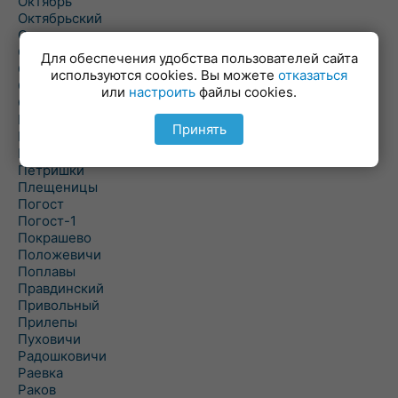
Октябрь
Октябрьский
Олехновичи
Омговичи
Для обеспечения удобства пользователей сайта
Оношки
используются cookies. Вы можете
отказаться
Осовец
или
настроить
файлы cookies.
Острошицкий Городок
Пасека
Принять
Пастовичи
Першаи
Петришки
Плещеницы
Погост
Погост-1
Покрашево
Положевичи
Поплавы
Правдинский
Привольный
Прилепы
Пуховичи
Радошковичи
Раевка
Раков