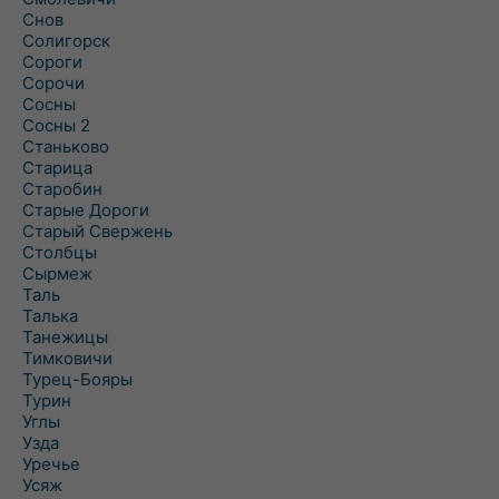
Снов
Солигорск
Сороги
Сорочи
Сосны
Сосны 2
Станьково
Старица
Старобин
Старые Дороги
Старый Свержень
Столбцы
Сырмеж
Таль
Талька
Танежицы
Тимковичи
Турец-Бояры
Турин
Углы
Узда
Уречье
Усяж