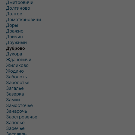
Дмитровичи
Долгиново
Долгое
Домоткановичи
Доры
Дражно
Дричин
Дружный
Дуброво
Дукора
Ждановичи
Жилихово
Жодино
Заболоть
Заболотье
Загалье
Зазерка
Замки
Замосточье
Занарочь
Заостровечье
Заполье
Заречье
Заславль