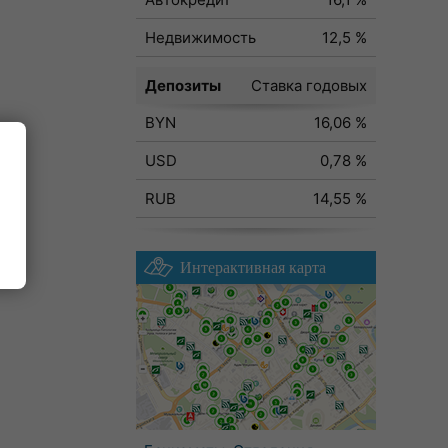
Недвижимость
12,5 %
Депозиты
Ставка годовых
BYN
16,06 %
USD
0,78 %
RUB
14,55 %
Интерактивная карта