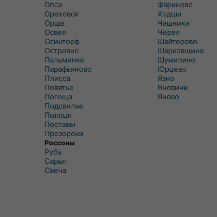
Опса
Фариново
Ореховск
Ходцы
Орша
Чашники
Освея
Черея
Осинторф
Шайтерово
Островно
Шарковщина
Пальминка
Шумилино
Парафьяново
Юрцево
Плисса
Язно
Повятье
Яновичи
Погоща
Яново
Подсвилье
Полоцк
Поставы
Прозороки
Россоны
Руба
Сарья
Свеча