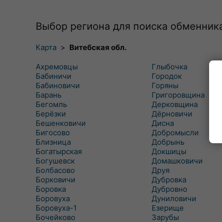
Выбор региона для поиска обменник
Карта
>
Витебская обл.
Ахремовцы
Глыбочка
Бабиничи
Городок
Бабиновичи
Горяны
Барань
Григоровщина
Бегомль
Дерковщина
Берёзки
Дёрновичи
Бешенковичи
Дисна
Бигосово
Добромысли
Близница
Добрынь
Богатырская
Докшицы
Богушевск
Домашковичи
Болбасово
Друя
Борковичи
Дубровка
Боровка
Дубровно
Боровуха
Дуниловичи
Боровуха-1
Езерище
Бочейково
Зарубы