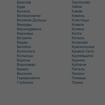
Браслав
Заслоново
Буда
Зябки
Бычиха
Камаи
Велешковичи
Камень
Великие Дольцы
Клястицы
Веркуды
Ковали
Верхнедвинск
Козяны
Верховье
Копти
Ветрино
Копысь
Видзы
Коханово
Витебск
Краснополье
Волколата
Кривое Село
Волынцы
Крулевщина
Вороны
Крынки
Воропаево
Кубличи
Вымно
Лепель
Высокое
Лиозно
Германовичи
Ломаши
Глубокое
Лужки