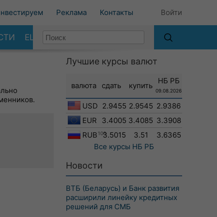
нвестируем
Реклама
Контакты
Войти
СТИ
ЕЩЕ
Лучшие курсы валют
НБ РБ
валюта
сдать
купить
ально
09.08.2026
менников.
USD
2.9455
2.9545
2.9386
EUR
3.4005
3.4085
3.3908
RUB
100
3.5015
3.51
3.6365
Все курсы
НБ РБ
Новости
ВТБ (Беларусь) и Банк развития
расширили линейку кредитных
решений для СМБ