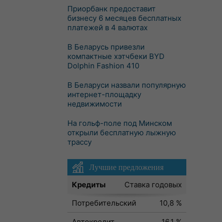
Приорбанк предоставит
бизнесу 6 месяцев бесплатных
платежей в 4 валютах
В Беларусь привезли
компактные хэтчбеки BYD
Dolphin Fashion 410
В Беларуси назвали популярную
интернет-площадку
недвижимости
На гольф-поле под Минском
открыли бесплатную лыжную
трассу
Лучшие предложения
Кредиты
Ставка годовых
Потребительский
10,8 %
Автокредит
16,1 %