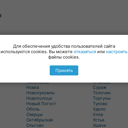
а
Лынтупы
Селявщина
Ляды
Сенно
Для обеспечения удобства пользователей сайта
Межа
Ситцы
используются cookies. Вы можете
отказаться
или
настроить
Межево
Славени
файлы cookies.
Миоры
Слобода
Мишневичи
Слободка
Принять
Мошканы
Смольяны
Никитиха
Старое Село
Николаево
Стасево
Новка
Сураж
Новолукомль
Толочин
Новополоцк
Торгуны
Новый Погост
Тулово
Оболь
Удело
Озерцы
Улла
Октябрьская
Устье
Ольгово
Ушачи