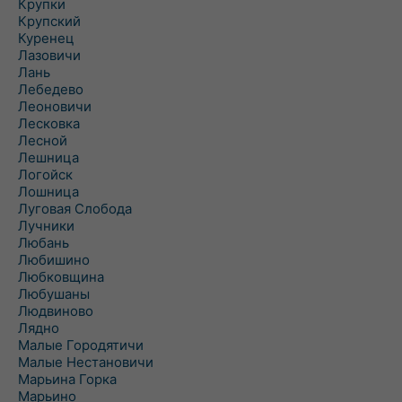
Крупки
Крупский
Куренец
Лазовичи
Лань
Лебедево
Леоновичи
Лесковка
Лесной
Лешница
Логойск
Лошница
Луговая Слобода
Лучники
Любань
Любишино
Любковщина
Любушаны
Людвиново
Лядно
Малые Городятичи
Малые Нестановичи
Марьина Горка
Марьино