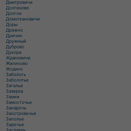
Дмитровичи
Долгиново
Долгое
Домоткановичи
Доры
Дражно
Дричин
Дружный
Дуброво
Дукора
Ждановичи
Жилихово
Жодино
Заболоть
Заболотье
Загалье
Зазерка
Замки
Замосточье
Занарочь
Заостровечье
Заполье
Заречье
Заславль