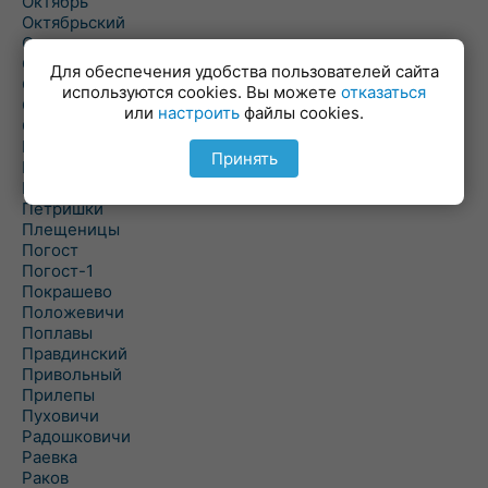
Октябрь
Октябрьский
Олехновичи
Омговичи
Для обеспечения удобства пользователей сайта
Оношки
используются cookies. Вы можете
отказаться
Осовец
или
настроить
файлы cookies.
Острошицкий Городок
Пасека
Принять
Пастовичи
Першаи
Петришки
Плещеницы
Погост
Погост-1
Покрашево
Положевичи
Поплавы
Правдинский
Привольный
Прилепы
Пуховичи
Радошковичи
Раевка
Раков