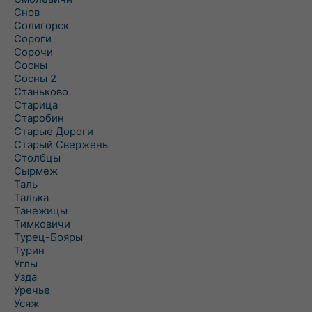
Снов
Солигорск
Сороги
Сорочи
Сосны
Сосны 2
Станьково
Старица
Старобин
Старые Дороги
Старый Свержень
Столбцы
Сырмеж
Таль
Талька
Танежицы
Тимковичи
Турец-Бояры
Турин
Углы
Узда
Уречье
Усяж