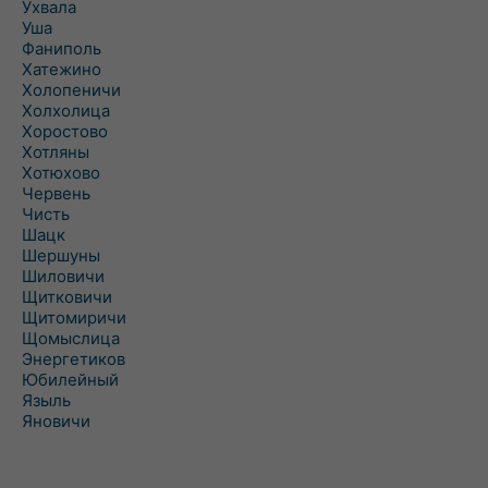
Ухвала
Уша
Фаниполь
Хатежино
Холопеничи
Холхолица
Хоростово
Хотляны
Хотюхово
Червень
Чисть
Шацк
Шершуны
Шиловичи
Щитковичи
Щитомиричи
Щомыслица
Энергетиков
Юбилейный
Языль
Яновичи