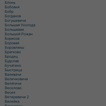
Блонь
Бобовня
Бобр
Богданов
Богушевичи
Большая Ухолода
Большевик
Большой Рожан
Борисов
Боровая
Боровляны
Братково
Бродец
Будслав
Бучатино
Быстрица
Валевачи
Величковичи
Велятичи
Веселово
Весея
Ветеревичи 2
Вилейка
Вишневец