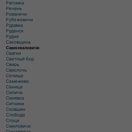
Ратомка
Речень
Рованичи
Рубежевичи
Рудавка
Руденск
Рудня
Саковщина
Самохваловичи
Сватки
Светлый Бор
Свирь
Свислочь
Селище
Семежево
Сеница
Силичи
Синявка
Ситники
Сковшин
Слобода
Слуцк
Смиловичи
Смолевичи