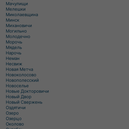
Мачулищи
Мелешки
Миколаевщина
Минск
Михановичи
Могильно
Молодечно
Морочь
Мядель
Нарочь
Неман
Несвиж
Новая Метча
Новоколосово
Новополесский
Новоселье
Новые Докторовичи
Новый Двор
Новый Свержень
Оздятичи
Озеро
Озерцо
Околово