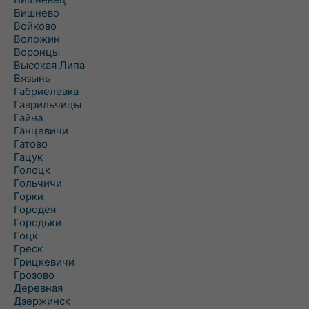
Вишнево
Войково
Воложин
Воронцы
Высокая Липа
Вязынь
Габриелевка
Гаврильчицы
Гайна
Ганцевичи
Гатово
Гацук
Голоцк
Гольчичи
Горки
Городея
Городьки
Гоцк
Греск
Грицкевичи
Грозово
Деревная
Дзержинск