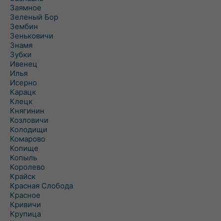
Заямное
Зеленый Бор
Зембин
Зеньковичи
Знамя
Зубки
Ивенец
Илья
Исерно
Карацк
Клецк
Княгинин
Козловичи
Колодищи
Комарово
Копище
Копыль
Королево
Крайск
Красная Слобода
Красное
Кривичи
Крупица