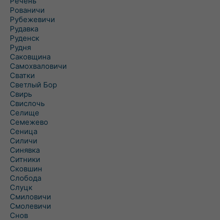
Речень
Рованичи
Рубежевичи
Рудавка
Руденск
Рудня
Саковщина
Самохваловичи
Сватки
Светлый Бор
Свирь
Свислочь
Селище
Семежево
Сеница
Силичи
Синявка
Ситники
Сковшин
Слобода
Слуцк
Смиловичи
Смолевичи
Снов