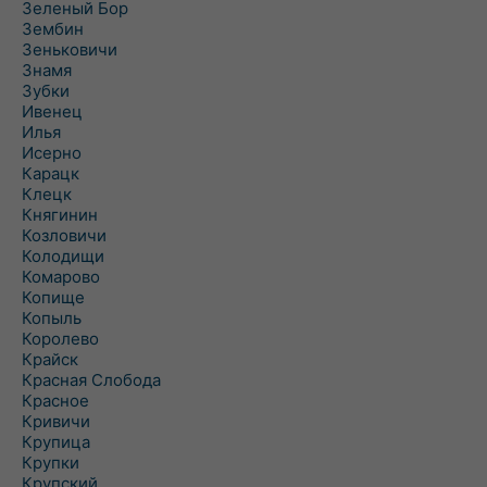
Зеленый Бор
Зембин
Зеньковичи
Знамя
Зубки
Ивенец
Илья
Исерно
Карацк
Клецк
Княгинин
Козловичи
Колодищи
Комарово
Копище
Копыль
Королево
Крайск
Красная Слобода
Красное
Кривичи
Крупица
Крупки
Крупский