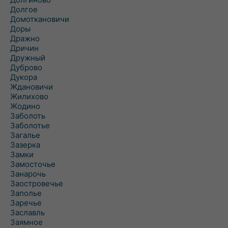
Долгое
Домоткановичи
Доры
Дражно
Дричин
Дружный
Дуброво
Дукора
Ждановичи
Жилихово
Жодино
Заболоть
Заболотье
Загалье
Зазерка
Замки
Замосточье
Занарочь
Заостровечье
Заполье
Заречье
Заславль
Заямное