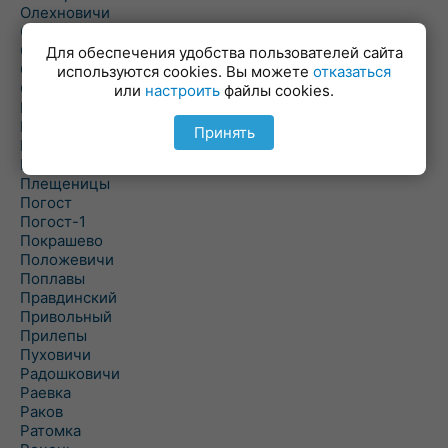
Олехновичи
Омговичи
Оношки
Для обеспечения удобства пользователей сайта
Осовец
используются cookies. Вы можете
отказаться
Острошицкий Городок
или
настроить
файлы cookies.
Пасека
Пастовичи
Принять
Першаи
Петришки
Плещеницы
Погост
Погост-1
Покрашево
Положевичи
Поплавы
Правдинский
Привольный
Прилепы
Пуховичи
Радошковичи
Раевка
Раков
Ратомка