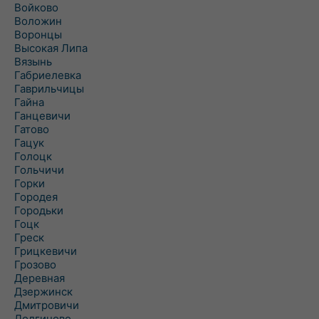
Войково
Воложин
Воронцы
Высокая Липа
Вязынь
Габриелевка
Гаврильчицы
Гайна
Ганцевичи
Гатово
Гацук
Голоцк
Гольчичи
Горки
Городея
Городьки
Гоцк
Греск
Грицкевичи
Грозово
Деревная
Дзержинск
Дмитровичи
Долгиново