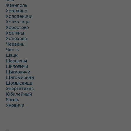
Фаниполь
Хатежино
Холопеничи
Холхолица
Хоростово
Хотляны
Хотюхово
Червень
Чисть
Шацк
Шершуны
Шиловичи
Щитковичи
Щитомиричи
Щомыслица
Энергетиков
Юбилейный
Языль
Яновичи