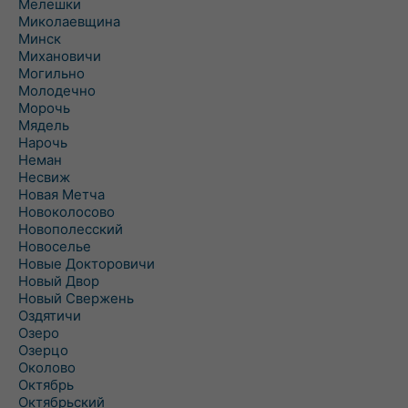
Мелешки
Миколаевщина
Минск
Михановичи
Могильно
Молодечно
Морочь
Мядель
Нарочь
Неман
Несвиж
Новая Метча
Новоколосово
Новополесский
Новоселье
Новые Докторовичи
Новый Двор
Новый Свержень
Оздятичи
Озеро
Озерцо
Околово
Октябрь
Октябрьский