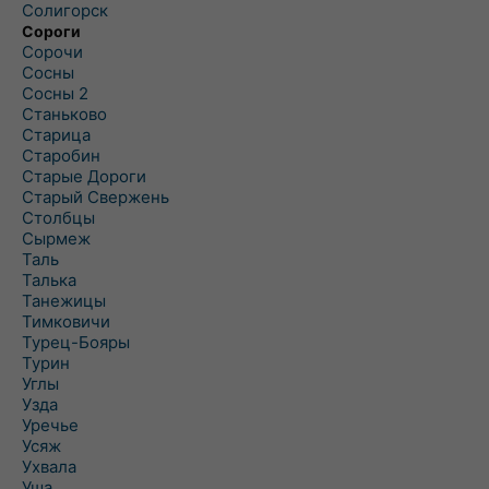
Солигорск
Сороги
Сорочи
Сосны
Сосны 2
Станьково
Старица
Старобин
Старые Дороги
Старый Свержень
Столбцы
Сырмеж
Таль
Талька
Танежицы
Тимковичи
Турец-Бояры
Турин
Углы
Узда
Уречье
Усяж
Ухвала
Уша