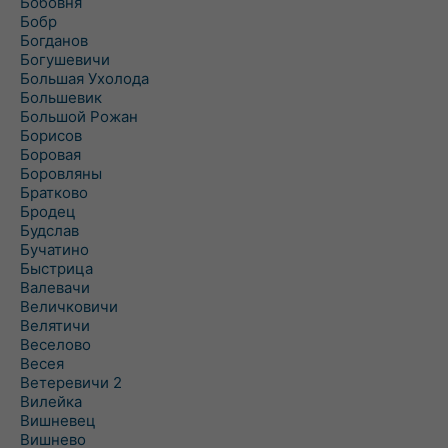
Бобовня
Бобр
Богданов
Богушевичи
Большая Ухолода
Большевик
Большой Рожан
Борисов
Боровая
Боровляны
Братково
Бродец
Будслав
Бучатино
Быстрица
Валевачи
Величковичи
Велятичи
Веселово
Весея
Ветеревичи 2
Вилейка
Вишневец
Вишнево