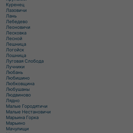
Куренец
Лазовичи
Лань
Лебедево
Леоновичи
Лесковка
Лесной
Лешница
Логойск
Лошница
Луговая Слобода
Лучники
Любань
Любишино
Любковщина
Любушаны
Людвиново
Лядно
Малые Городятичи
Малые Нестановичи
Марьина Горка
Марьино
Мачулищи