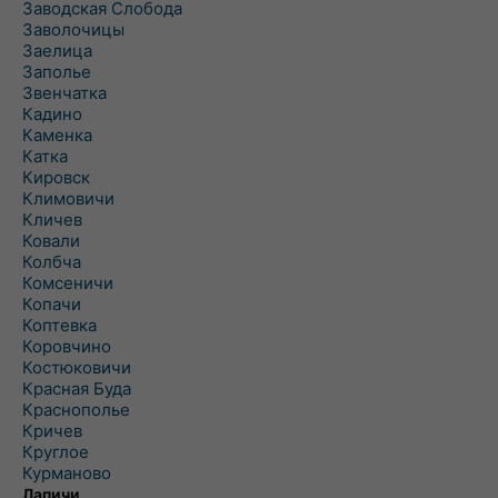
Заводская Слобода
Заволочицы
Заелица
Заполье
Звенчатка
Кадино
Каменка
Катка
Кировск
Климовичи
Кличев
Ковали
Колбча
Комсеничи
Копачи
Коптевка
Коровчино
Костюковичи
Красная Буда
Краснополье
Кричев
Круглое
Курманово
Лапичи