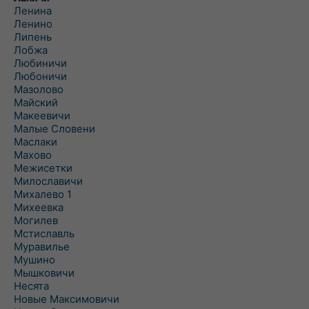
Ленина
Ленино
Липень
Лобжа
Любиничи
Любоничи
Мазолово
Майский
Макеевичи
Малые Словени
Маслаки
Махово
Межисетки
Милославичи
Михалево 1
Михеевка
Могилев
Мстиславль
Муравилье
Мушино
Мышковичи
Несята
Новые Максимовичи