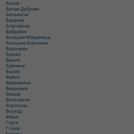
Белая
Белая Дуброва
Белыничи
Берёзки
Благовичи
Бобруйск
Большая Мощаница
Большие Бортники
Бороньки
Брожа
Брыли
Буйничи
Быхов
Вейно
Веремейки
Вишневка
Вишов
Волковичи
Воротынь
Восход
Вязье
Глуск
Глуша
Говяды