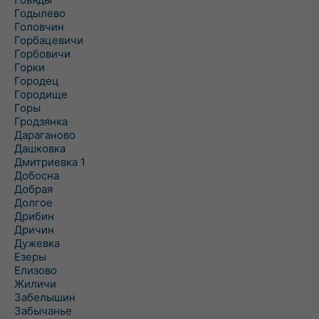
Годылево
Головчин
Горбацевичи
Горбовичи
Горки
Городец
Городище
Горы
Гродзянка
Дараганово
Дашковка
Дмитриевка 1
Добосна
Добрая
Долгое
Дрибин
Дричин
Дужевка
Езеры
Елизово
Жиличи
Забелышин
Забычанье