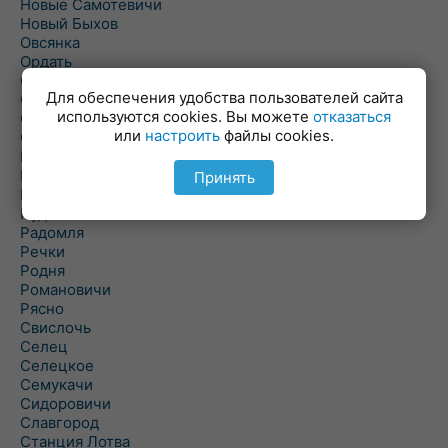
Новые Самотевичи
Новый Быхов
Овсянка
Ордать
Ореховка
Для обеспечения удобства пользователей сайта
Осиновка
используются cookies. Вы можете
отказаться
Осиповичи
или
настроить
файлы cookies.
Осово
Павловичи
Паршино
Принять
Петуховка
Пудовня
Радомля
Речки
Родня
Романовичи
Рясно
Свислочь
Селец
Селецкое
Семукачи
Сидоровичи
Славгород
Станция Лотва