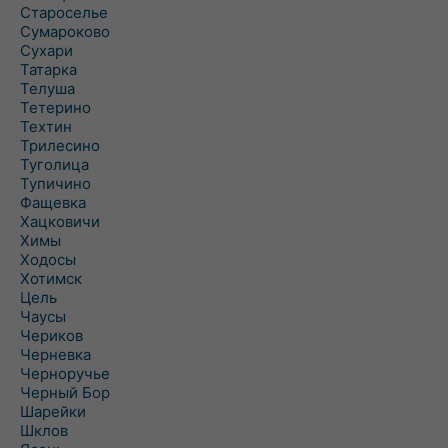
Староселье
Сумароково
Сухари
Татарка
Телуша
Тетерино
Техтин
Трилесино
Туголица
Тупичино
Фащевка
Хацковичи
Химы
Ходосы
Хотимск
Цель
Чаусы
Чериков
Черневка
Черноручье
Черный Бор
Шарейки
Шклов