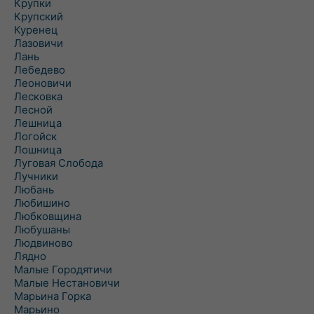
Крупки
Крупский
Куренец
Лазовичи
Лань
Лебедево
Леоновичи
Лесковка
Лесной
Лешница
Логойск
Лошница
Луговая Слобода
Лучники
Любань
Любишино
Любковщина
Любушаны
Людвиново
Лядно
Малые Городятичи
Малые Нестановичи
Марьина Горка
Марьино