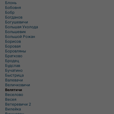
Блонь
Бобовня
Бобр
Богданов
Богушевичи
Большая Ухолода
Большевик
Большой Рожан
Борисов
Боровая
Боровляны
Братково
Бродец
Будслав
Бучатино
Быстрица
Валевачи
Величковичи
Велятичи
Веселово
Весея
Ветеревичи 2
Вилейка
Вишневец