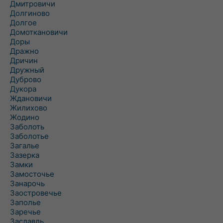
Дмитровичи
Долгиново
Долгое
Домоткановичи
Доры
Дражно
Дричин
Дружный
Дуброво
Дукора
Ждановичи
Жилихово
Жодино
Заболоть
Заболотье
Загалье
Зазерка
Замки
Замосточье
Занарочь
Заостровечье
Заполье
Заречье
Заславль