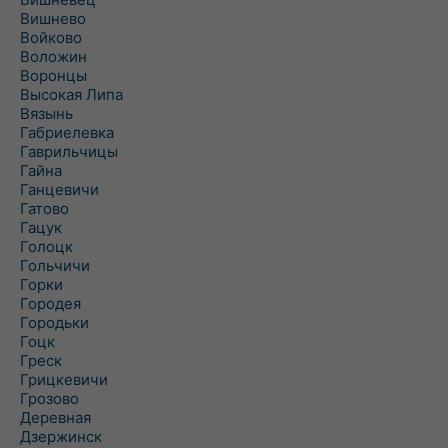
Вишнево
Войково
Воложин
Воронцы
Высокая Липа
Вязынь
Габриелевка
Гаврильчицы
Гайна
Ганцевичи
Гатово
Гацук
Голоцк
Гольчичи
Горки
Городея
Городьки
Гоцк
Греск
Грицкевичи
Грозово
Деревная
Дзержинск