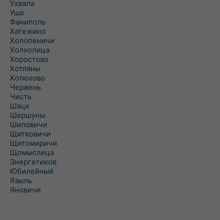
Ухвала
Уша
Фаниполь
Хатежино
Холопеничи
Холхолица
Хоростово
Хотляны
Хотюхово
Червень
Чисть
Шацк
Шершуны
Шиловичи
Щитковичи
Щитомиричи
Щомыслица
Энергетиков
Юбилейный
Языль
Яновичи