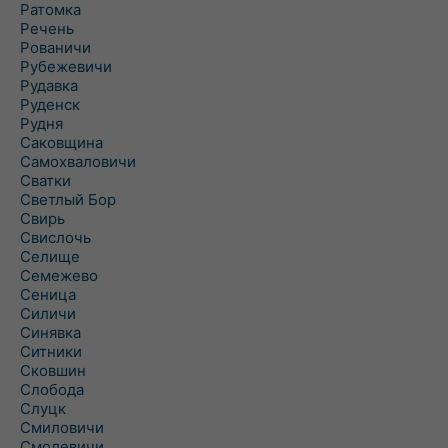
Ратомка
Речень
Рованичи
Рубежевичи
Рудавка
Руденск
Рудня
Саковщина
Самохваловичи
Сватки
Светлый Бор
Свирь
Свислочь
Селище
Семежево
Сеница
Силичи
Синявка
Ситники
Сковшин
Слобода
Слуцк
Смиловичи
Смолевичи