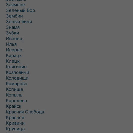
Заямное
Зеленый Бор
Зембин
Зеньковичи
Знамя
Зубки
Ивенец
Илья
Исерно
Карацк
Клецк
Княгинин
Козловичи
Колодищи
Комарово
Копище
Копыль
Королево
Крайск
Красная Слобода
Красное
Кривичи
Крупица