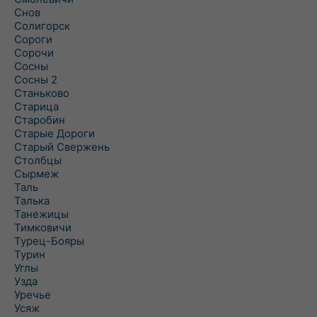
Снов
Солигорск
Сороги
Сорочи
Сосны
Сосны 2
Станьково
Старица
Старобин
Старые Дороги
Старый Свержень
Столбцы
Сырмеж
Таль
Талька
Танежицы
Тимковичи
Турец-Бояры
Турин
Углы
Узда
Уречье
Усяж