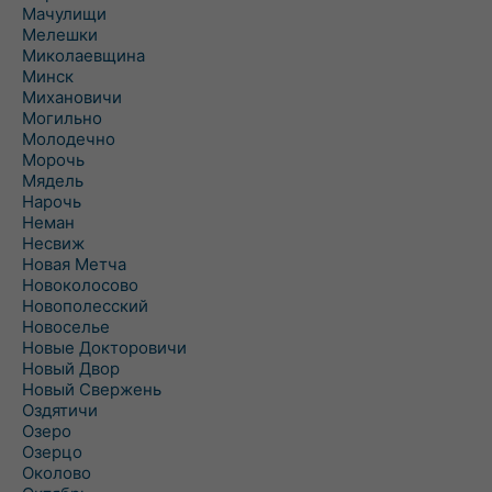
Мачулищи
Мелешки
Миколаевщина
Минск
Михановичи
Могильно
Молодечно
Морочь
Мядель
Нарочь
Неман
Несвиж
Новая Метча
Новоколосово
Новополесский
Новоселье
Новые Докторовичи
Новый Двор
Новый Свержень
Оздятичи
Озеро
Озерцо
Околово