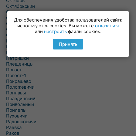
Октябрь
Октябрьский
Олехновичи
Омговичи
Для обеспечения удобства пользователей сайта
Оношки
используются cookies. Вы можете
отказаться
Осовец
или
настроить
файлы cookies.
Острошицкий Городок
Пасека
Принять
Пастовичи
Першаи
Петришки
Плещеницы
Погост
Погост-1
Покрашево
Положевичи
Поплавы
Правдинский
Привольный
Прилепы
Пуховичи
Радошковичи
Раевка
Раков