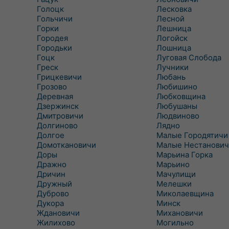
Голоцк
Лесковка
Гольчичи
Лесной
Горки
Лешница
Городея
Логойск
Городьки
Лошница
Гоцк
Луговая Слобода
Греск
Лучники
Грицкевичи
Любань
Грозово
Любишино
Деревная
Любковщина
Дзержинск
Любушаны
Дмитровичи
Людвиново
Долгиново
Лядно
Долгое
Малые Городятичи
Домоткановичи
Малые Нестанович
Доры
Марьина Горка
Дражно
Марьино
Дричин
Мачулищи
Дружный
Мелешки
Дуброво
Миколаевщина
Дукора
Минск
Ждановичи
Михановичи
Жилихово
Могильно