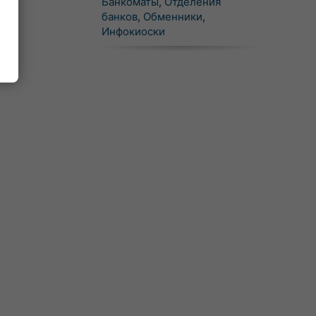
Банкоматы
,
Отделения
банков
,
Обменники
,
Инфокиоски