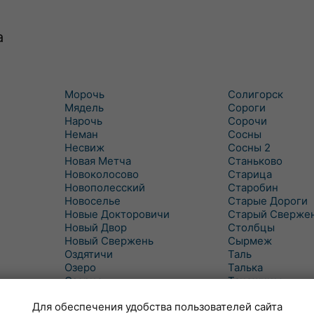
а
Морочь
Солигорск
Мядель
Сороги
Нарочь
Сорочи
Неман
Сосны
Несвиж
Сосны 2
Новая Метча
Станьково
Новоколосово
Старица
Новополесский
Старобин
Новоселье
Старые Дороги
Новые Докторовичи
Старый Сверже
Новый Двор
Столбцы
Новый Свержень
Сырмеж
Оздятичи
Таль
Озеро
Талька
Озерцо
Танежицы
Околово
Тимковичи
Для обеспечения удобства пользователей сайта
Октябрь
Турец-Бояры