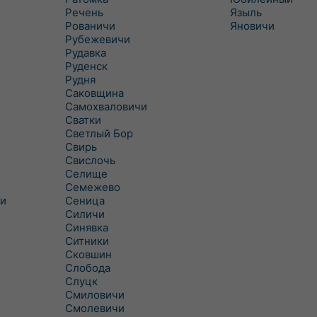
Речень
Языль
Рованичи
Яновичи
Рубежевичи
Рудавка
Руденск
Рудня
Саковщина
Самохваловичи
Сватки
Светлый Бор
Свирь
Свислочь
Селище
Семежево
и
Сеница
Силичи
Синявка
Ситники
Сковшин
Слобода
Слуцк
Смиловичи
Смолевичи