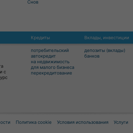
Снов
Кредиты
Вклады, инвестиции
потребительский
депозиты (вклады)
автокредит
банков
на недвижимость
та
для малого бизнеса
и с
перекредитование
сурс
ности
Политика cookie
Условия использования
Услуги