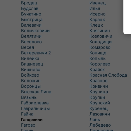
Бродец
Ивенец
Будслав
Илья
Бучатино
Исерно
Быстрица
Карацк
Валевачи
Клецк
Величковичи
Княгинин
Велятичи
Козловичи
Веселово
Колодищи
Весея
Комарово
Ветеревичи 2
Копище
Вилейка
Копыль
Вишневец
Королево
Вишнево
Крайск
Войково
Красная Слобода
Воложин
Красное
Воронцы
Кривичи
Высокая Липа
Крупица
Вязынь
Крупки
Габриелевка
Крупский
Гаврильчицы
Куренец
Гайна
Лазовичи
Лань
Ганцевичи
Гатово
Лебедево
Гацук
Леоновичи