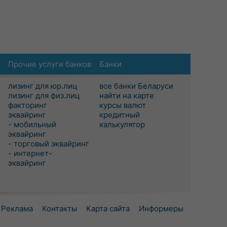
Прочие услуги банков
Банки
лизинг для юр.лиц
все банки Беларуси
лизинг для физ.лиц
найти на карте
факторинг
курсы валют
эквайринг
кредитный
- мобильный
калькулятор
эквайринг
- торговый эквайринг
- интернет-
эквайринг
Реклама
Контакты
Карта сайта
Информеры