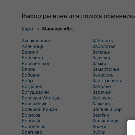
Выбор региона для поиска обменник
Карта
>
Минская обл.
Аксаковщина
Заболоть
Ананчицы
Заболотье
Беличи
Загалье
Березино
Зазерка
Березинское
Замки
Блонь
Замосточье
Бобовня
Занарочь
Бобр
Заостровечье
Богданов
Заполье
Богушевичи
Заречье
Большая Ухолода
Заславль
Большевик
Заямное
Большой Рожан
Зеленый Бор
Борисов
Зембин
Боровая
Зеньковичи
Боровляны
Знамя
Братково
Зубки