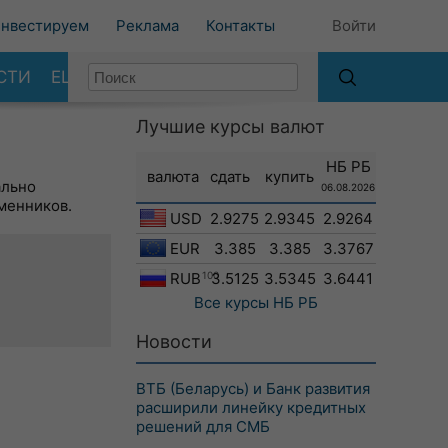
нвестируем
Реклама
Контакты
Войти
СТИ
ЕЩЕ
Лучшие курсы валют
НБ РБ
валюта
сдать
купить
ально
06.08.2026
менников.
USD
2.9275
2.9345
2.9264
EUR
3.385
3.385
3.3767
RUB
100
3.5125
3.5345
3.6441
Все курсы
НБ РБ
Новости
ВТБ (Беларусь) и Банк развития
расширили линейку кредитных
решений для СМБ