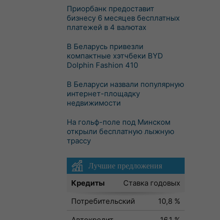
Приорбанк предоставит
бизнесу 6 месяцев бесплатных
платежей в 4 валютах
В Беларусь привезли
компактные хэтчбеки BYD
Dolphin Fashion 410
В Беларуси назвали популярную
интернет-площадку
недвижимости
На гольф-поле под Минском
открыли бесплатную лыжную
трассу
Лучшие предложения
Кредиты
Ставка годовых
Потребительский
10,8 %
Автокредит
16,1 %