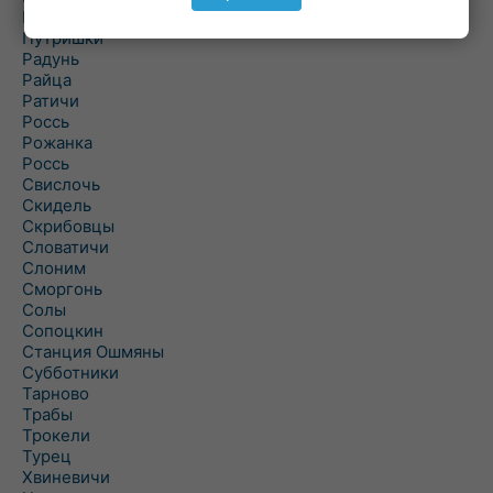
Порозово
Путришки
Радунь
Райца
Ратичи
Роcсь
Рожанка
Россь
Свислочь
Скидель
Скрибовцы
Словатичи
Слоним
Сморгонь
Солы
Сопоцкин
Станция Ошмяны
Субботники
Тарново
Трабы
Трокели
Турец
Хвиневичи