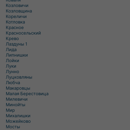
Козловичи
Козловщина
Кореличи
Котловка
Красное
Красносельский
Крево
Лаздуны 1
Лида
Липнишки
Лойки
Луки
Лунно
Луцковляны
Любча
Макаровцы
Малая Берестовица
Милевичи
Минойты
Мир
Михалишки
Можейково
Мосты