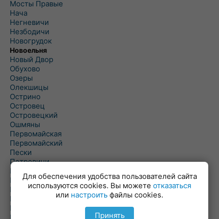
Мосты Правые
Нача
Негневичи
Незбодичи
Новогрудок
Новоельня
Новый Двор
Обухово
Озеры
Олекшицы
Острино
Островец
Островецкий
Ошмяны
Первомайская
Первомайский
Пески
Петревичи
Погородно
Для обеспечения удобства пользователей сайта
Пограничный
используются cookies. Вы можете
отказаться
Подлабенье
или
настроить
файлы cookies.
Подольцы
Подороск
Принять
Поречье