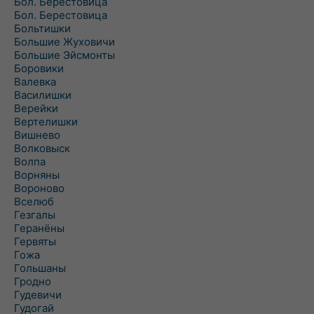
Бол. Берестовица
Бол. Берестовица
Больтишки
Большие Жуховичи
Большие Эйсмонты
Боровики
Валевка
Василишки
Верейки
Вертелишки
Вишнево
Волковыск
Волпа
Ворняны
Вороново
Вселюб
Гезгалы
Геранёны
Гервяты
Гожа
Гольшаны
Гродно
Гудевичи
Гудогай