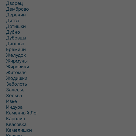
Дворец
Демброво
Деречин
Дитва
Дотишки
Дубно
Дубовцы
Дятлово
Еремичи
Желудок
Жирмуны
Жировичи
Житомля
Жодишки
Заболоть
Залесье
Зельва
Ивье
Индура
Каменный Лог
Каролин
Квасовка
Кемелишки
Ковали