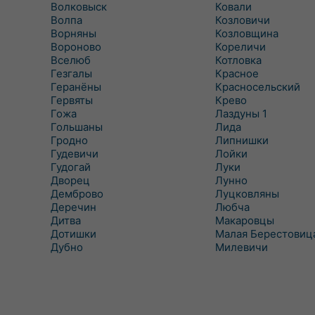
Волковыск
Ковали
Волпа
Козловичи
Ворняны
Козловщина
Вороново
Кореличи
Вселюб
Котловка
Гезгалы
Красное
Геранёны
Красносельский
Гервяты
Крево
Гожа
Лаздуны 1
Гольшаны
Лида
Гродно
Липнишки
Гудевичи
Лойки
Гудогай
Луки
Дворец
Лунно
Демброво
Луцковляны
Деречин
Любча
Дитва
Макаровцы
Дотишки
Малая Берестовиц
Дубно
Милевичи