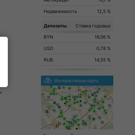
Недвижимость
12,5 %
Депозиты
Ставка годовых
BYN
16,06 %
USD
0,78 %
RUB
14,55 %
Интерактивная карта
ы