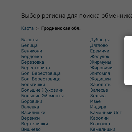
Выбор региона для поиска обменник
Карта
>
Гродненская обл.
Бакшты
Дубовцы
Белица
Дятлово
Бенякони
Еремичи
Бердовка
Желудок
Березовка
Жирмуны
Берестовица
Жировичи
Бол. Берестовица
Житомля
Бол. Берестовица
Жодишки
Больтишки
Заболоть
Большие Жуховичи
Залесье
Большие Эйсмонты
Зельва
Боровики
Ивье
Валевка
Индура
Василишки
Каменный Лог
Верейки
Каролин
Вертелишки
Квасовка
Вишнево
Кемелишки