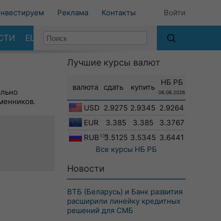
нвестируем
Реклама
Контакты
Войти
СТИ
ЕЩЕ
Лучшие курсы валют
НБ РБ
валюта
сдать
купить
ально
06.08.2026
менников.
USD
2.9275
2.9345
2.9264
EUR
3.385
3.385
3.3767
RUB
100
3.5125
3.5345
3.6441
Все курсы
НБ РБ
Новости
ВТБ (Беларусь) и Банк развития
расширили линейку кредитных
решений для СМБ