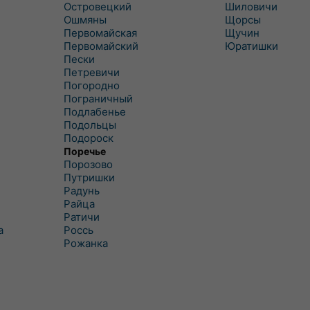
Островецкий
Шиловичи
Ошмяны
Щорсы
Первомайская
Щучин
Первомайский
Юратишки
Пески
Петревичи
Погородно
Пограничный
Подлабенье
Подольцы
Подороск
Поречье
Порозово
Путришки
Радунь
Райца
Ратичи
а
Роcсь
Рожанка