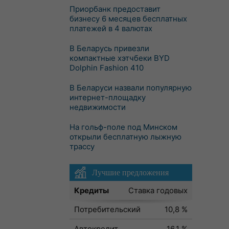
Приорбанк предоставит
бизнесу 6 месяцев бесплатных
платежей в 4 валютах
В Беларусь привезли
компактные хэтчбеки BYD
Dolphin Fashion 410
В Беларуси назвали популярную
интернет-площадку
недвижимости
На гольф-поле под Минском
открыли бесплатную лыжную
трассу
Лучшие предложения
Кредиты
Ставка годовых
Потребительский
10,8 %
Автокредит
16,1 %