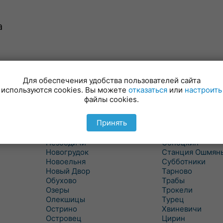
а
Минойты
Россь
Мир
Свислочь
Для обеспечения удобства пользователей сайта
Михалишки
Скидель
используются cookies. Вы можете
отказаться
или
настроить
Можейково
Скрибовцы
файлы cookies.
Мосты
Словатичи
Мосты Правые
Слоним
Принять
Нача
Сморгонь
Негневичи
Солы
Незбодичи
Сопоцкин
Новогрудок
Станция Ошмян
Новоельня
Субботники
Новый Двор
Тарново
Обухово
Трабы
Озеры
Трокели
Олекшицы
Турец
Острино
Хвиневичи
Островец
Цирин