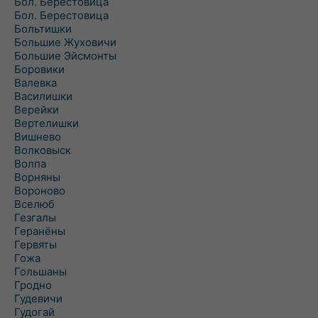
Бол. Берестовица
Бол. Берестовица
Больтишки
Большие Жуховичи
Большие Эйсмонты
Боровики
Валевка
Василишки
Верейки
Вертелишки
Вишнево
Волковыск
Волпа
Ворняны
Вороново
Вселюб
Гезгалы
Геранёны
Гервяты
Гожа
Гольшаны
Гродно
Гудевичи
Гудогай