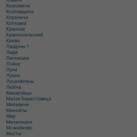
Козловичи
Козловщина
Кореличи
Котловка
Красное
Красносельский
Крево
Лаздуны 1
Лида
Липнишки
Лойки
Луки
Лунно
Луцковляны
Любча
Макаровцы
Малая Берестовица
Милевичи
Минойты
Мир
Михалишки
Можейково
Мосты