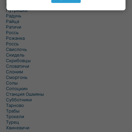
Порозово
Путришки
Радунь
Райца
Ратичи
Роcсь
Рожанка
Россь
Свислочь
Скидель
Скрибовцы
Словатичи
Слоним
Сморгонь
Солы
Сопоцкин
Станция Ошмяны
Субботники
Тарново
Трабы
Трокели
Турец
Хвиневичи