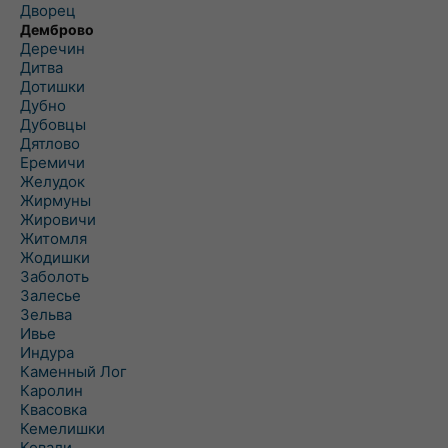
Дворец
Демброво
Деречин
Дитва
Дотишки
Дубно
Дубовцы
Дятлово
Еремичи
Желудок
Жирмуны
Жировичи
Житомля
Жодишки
Заболоть
Залесье
Зельва
Ивье
Индура
Каменный Лог
Каролин
Квасовка
Кемелишки
Ковали