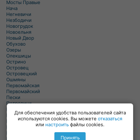
Мосты Правые
Нача
Негневичи
Незбодичи
Новогрудок
Новоельня
Новый Двор
Обухово
Озеры
Олекшицы
Острино
Островец
Островецкий
Ошмяны
Первомайская
Первомайский
Пески
Петревичи
Погородно
Для обеспечения удобства пользователей сайта
Пограничный
используются cookies. Вы можете
отказаться
Подлабенье
или
настроить
файлы cookies.
Подольцы
Подороск
Принять
Поречье