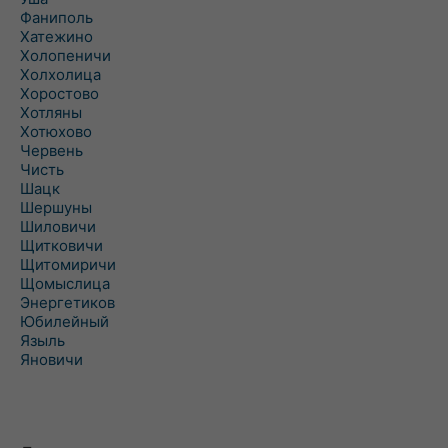
Фаниполь
Хатежино
Холопеничи
Холхолица
Хоростово
Хотляны
Хотюхово
Червень
Чисть
Шацк
Шершуны
Шиловичи
Щитковичи
Щитомиричи
Щомыслица
Энергетиков
Юбилейный
Языль
Яновичи