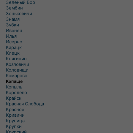
Зеленый Бор
Зембин
Зеньковичи
Знамя
Зубки
Ивенец
Илья
Исерно
Карацк
Клецк
Княгинин
Козловичи
Колодищи
Комарово
Копище
Копыль
Королево
Крайск
Красная Слобода
Красное
Кривичи
Крупица
Крупки
Крупский