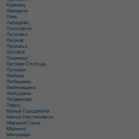
Куренец
Лазовичи
Лань
Лебедево
Леоновичи
Лесковка
Лесной
Лешница
Логойск
Лошница
Луговая Слобода
Лучники
Любань
Любишино
Любковщина
Любушаны
Людвиново
Лядно
Малые Городятичи
Малые Нестановичи
Марьина Горка
Марьино
Мачулищи