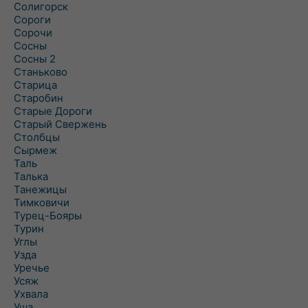
Солигорск
Сороги
Сорочи
Сосны
Сосны 2
Станьково
Старица
Старобин
Старые Дороги
Старый Свержень
Столбцы
Сырмеж
Таль
Талька
Танежицы
Тимковичи
Турец-Бояры
Турин
Углы
Узда
Уречье
Усяж
Ухвала
Уша