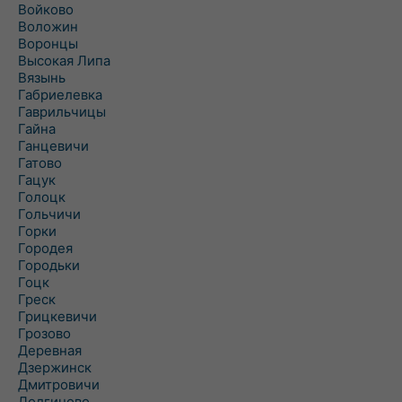
Войково
Воложин
Воронцы
Высокая Липа
Вязынь
Габриелевка
Гаврильчицы
Гайна
Ганцевичи
Гатово
Гацук
Голоцк
Гольчичи
Горки
Городея
Городьки
Гоцк
Греск
Грицкевичи
Грозово
Деревная
Дзержинск
Дмитровичи
Долгиново