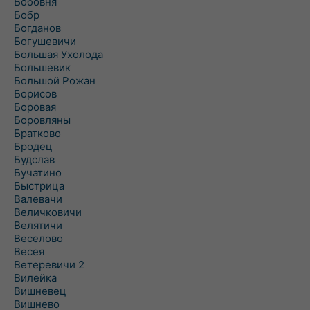
Бобовня
Бобр
Богданов
Богушевичи
Большая Ухолода
Большевик
Большой Рожан
Борисов
Боровая
Боровляны
Братково
Бродец
Будслав
Бучатино
Быстрица
Валевачи
Величковичи
Велятичи
Веселово
Весея
Ветеревичи 2
Вилейка
Вишневец
Вишнево