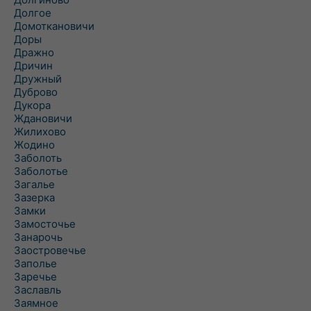
Долгое
Домоткановичи
Доры
Дражно
Дричин
Дружный
Дуброво
Дукора
Ждановичи
Жилихово
Жодино
Заболоть
Заболотье
Загалье
Зазерка
Замки
Замосточье
Занарочь
Заостровечье
Заполье
Заречье
Заславль
Заямное