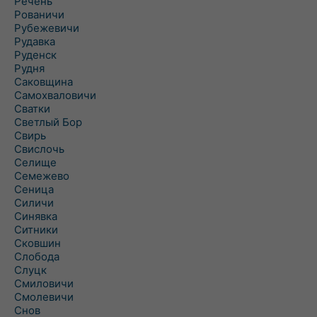
Речень
Рованичи
Рубежевичи
Рудавка
Руденск
Рудня
Саковщина
Самохваловичи
Сватки
Светлый Бор
Свирь
Свислочь
Селище
Семежево
Сеница
Силичи
Синявка
Ситники
Сковшин
Слобода
Слуцк
Смиловичи
Смолевичи
Снов