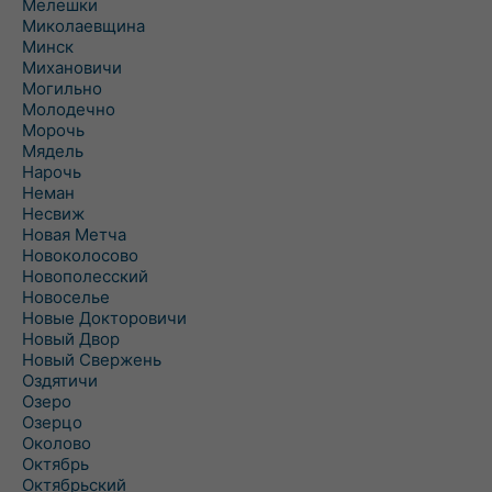
Мелешки
Миколаевщина
Минск
Михановичи
Могильно
Молодечно
Морочь
Мядель
Нарочь
Неман
Несвиж
Новая Метча
Новоколосово
Новополесский
Новоселье
Новые Докторовичи
Новый Двор
Новый Свержень
Оздятичи
Озеро
Озерцо
Околово
Октябрь
Октябрьский