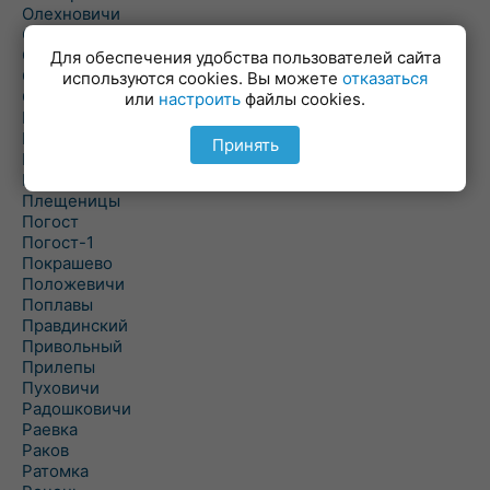
Олехновичи
Омговичи
Оношки
Для обеспечения удобства пользователей сайта
Осовец
используются cookies. Вы можете
отказаться
Острошицкий Городок
или
настроить
файлы cookies.
Пасека
Пастовичи
Принять
Першаи
Петришки
Плещеницы
Погост
Погост-1
Покрашево
Положевичи
Поплавы
Правдинский
Привольный
Прилепы
Пуховичи
Радошковичи
Раевка
Раков
Ратомка