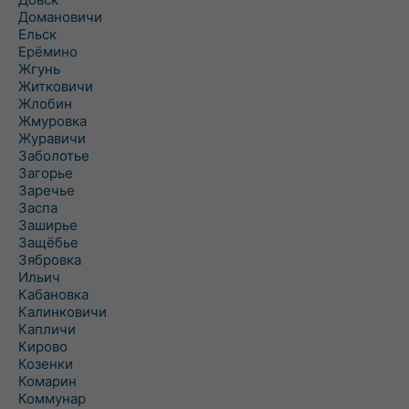
Домановичи
Ельск
Ерёмино
Жгунь
Житковичи
Жлобин
Жмуровка
Журавичи
Заболотье
Загорье
Заречье
Заспа
Заширье
Защёбье
Зябровка
Ильич
Кабановка
Калинковичи
Капличи
Кирово
Козенки
Комарин
Коммунар