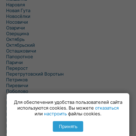
Наровля
Новая Гута
Новосёлки
Носовичи
Озаричи
Озерщина
Октябрь
Октябрьский
Осташковичи
Папоротное
Паричи
Перерост
Перетрутовский Воротын
Петриков
Пиревичи
Поболово
Поколюбичи
Для обеспечения удобства пользователей сайта
Полесье
используются cookies. Вы можете
отказаться
Птичь
или
настроить
файлы cookies.
Речица
Ровенская Слобода
Рогачев
Принять
Рогинь