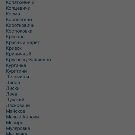
Копаткевичи
Копцевичи
Корма
Короватичи
Коротковичи
Костюковка
Красное
Красный Берег
Кривск
Криничный
Круговец-Калинино
Курганье
Куритичи
Лельчицы
Липов
Лиски
Лоев
Лукский
Лясковичи
Майское
Малые Автюки
Мозырь
Муляровка
Мышанка