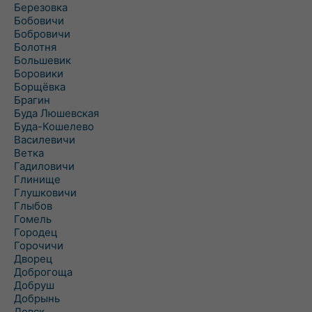
Березовка
Бобовичи
Бобровичи
Болотня
Большевик
Боровики
Борщёвка
Брагин
Буда Люшевская
Буда-Кошелево
Василевичи
Ветка
Гадиловичи
Глинище
Глушковичи
Глыбов
Гомель
Городец
Горочичи
Дворец
Доброгоща
Добруш
Добрынь
Довск