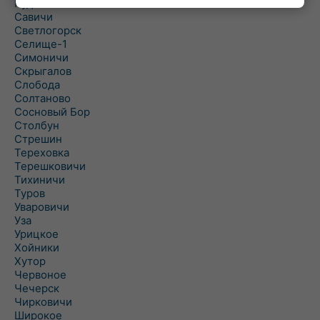
Рудня
Савичи
Светлогорск
Селище-1
Симоничи
Скрыгалов
Слобода
Солтаново
Сосновый Бор
Столбун
Стрешин
Тереховка
Терешковичи
Тихиничи
Туров
Уваровичи
Уза
Урицкое
Хойники
Хутор
Червоное
Чечерск
Чирковичи
Широкое