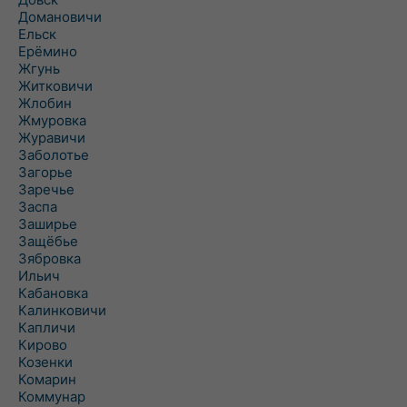
Домановичи
Ельск
Ерёмино
Жгунь
Житковичи
Жлобин
Жмуровка
Журавичи
Заболотье
Загорье
Заречье
Заспа
Заширье
Защёбье
Зябровка
Ильич
Кабановка
Калинковичи
Капличи
Кирово
Козенки
Комарин
Коммунар