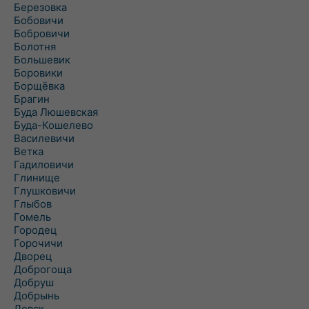
Березовка
Бобовичи
Бобровичи
Болотня
Большевик
Боровики
Борщёвка
Брагин
Буда Люшевская
Буда-Кошелево
Василевичи
Ветка
Гадиловичи
Глинище
Глушковичи
Глыбов
Гомель
Городец
Горочичи
Дворец
Доброгоща
Добруш
Добрынь
Довск