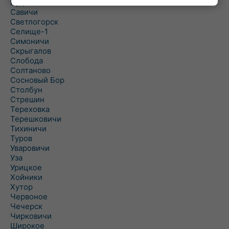
Рудня
Савичи
Светлогорск
Селище-1
Симоничи
Скрыгалов
Слобода
Солтаново
Сосновый Бор
Столбун
Стрешин
Тереховка
Терешковичи
Тихиничи
Туров
Уваровичи
Уза
Урицкое
Хойники
Хутор
Червоное
Чечерск
Чирковичи
Широкое