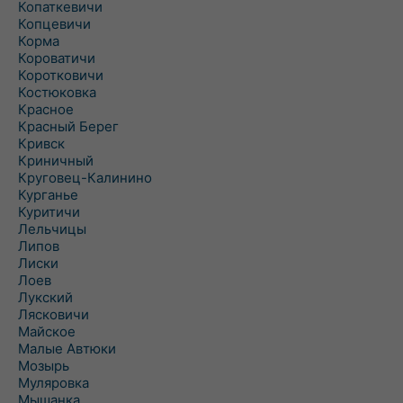
Копаткевичи
Копцевичи
Корма
Короватичи
Коротковичи
Костюковка
Красное
Красный Берег
Кривск
Криничный
Круговец-Калинино
Курганье
Куритичи
Лельчицы
Липов
Лиски
Лоев
Лукский
Лясковичи
Майское
Малые Автюки
Мозырь
Муляровка
Мышанка