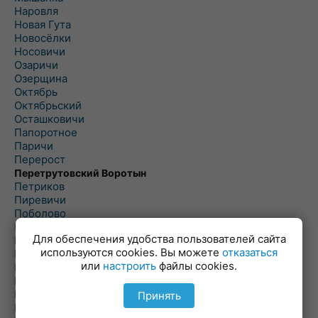
Наровля
Новая Гута
Новосёлки
Носовичи
Озаричи
Озерщина
Октябрь
Октябрьский
Осташковичи
Папоротное
Паричи
Перерост
Перетрутовский Воротын
Петриков
Пиревичи
Поболово
Поколюбичи
Для обеспечения удобства пользователей сайта
Полесье
используются cookies. Вы можете
отказаться
Птичь
или
настроить
файлы cookies.
Речица
Ровенская Слобода
Рогачев
Принять
Рогинь