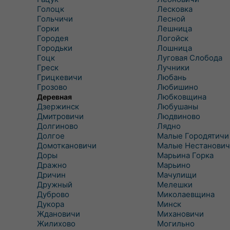
Голоцк
Лесковка
Гольчичи
Лесной
Горки
Лешница
Городея
Логойск
Городьки
Лошница
Гоцк
Луговая Слобода
Греск
Лучники
Грицкевичи
Любань
Грозово
Любишино
Любковщина
Деревная
Дзержинск
Любушаны
Дмитровичи
Людвиново
Долгиново
Лядно
Долгое
Малые Городятичи
Домоткановичи
Малые Нестанович
Доры
Марьина Горка
Дражно
Марьино
Дричин
Мачулищи
Дружный
Мелешки
Дуброво
Миколаевщина
Дукора
Минск
Ждановичи
Михановичи
Жилихово
Могильно