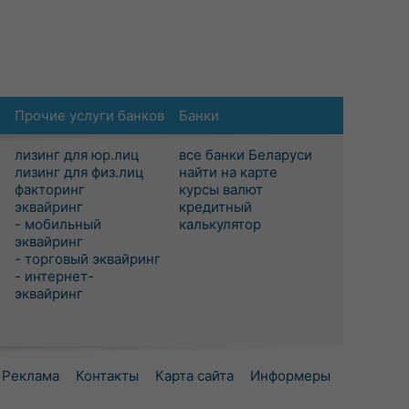
Прочие услуги банков
Банки
лизинг для юр.лиц
все банки Беларуси
лизинг для физ.лиц
найти на карте
факторинг
курсы валют
эквайринг
кредитный
- мобильный
калькулятор
эквайринг
- торговый эквайринг
- интернет-
эквайринг
Реклама
Контакты
Карта сайта
Информеры