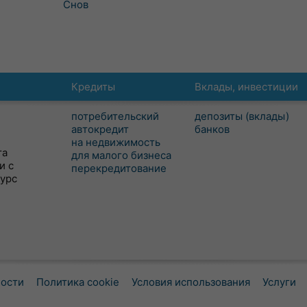
Снов
Кредиты
Вклады, инвестиции
потребительский
депозиты (вклады)
автокредит
банков
на недвижимость
та
для малого бизнеса
и с
перекредитование
сурс
ности
Политика cookie
Условия использования
Услуги