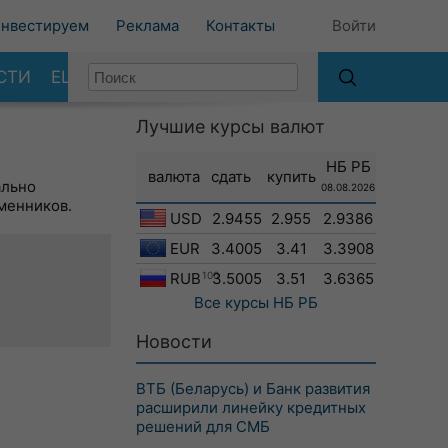
нвестируем
Реклама
Контакты
Войти
СТИ
ЕЩЕ
Лучшие курсы валют
НБ РБ
валюта
сдать
купить
ально
08.08.2026
менников.
USD
2.9455
2.955
2.9386
EUR
3.4005
3.41
3.3908
RUB
100
3.5005
3.51
3.6365
Все курсы
НБ РБ
Новости
ВТБ (Беларусь) и Банк развития
расширили линейку кредитных
решений для СМБ