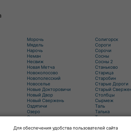
а
Морочь
Солигорск
Мядель
Сороги
Нарочь
Сорочи
Неман
Сосны
Несвиж
Сосны 2
Новая Метча
Станьково
Новоколосово
Старица
Новополесский
Старобин
Новоселье
Старые Дороги
Новые Докторовичи
Старый Сверже
Новый Двор
Столбцы
Новый Свержень
Сырмеж
Оздятичи
Таль
Озеро
Талька
Озерцо
Танежицы
Околово
Тимковичи
Для обеспечения удобства пользователей сайта
Октябрь
Турец-Бояры