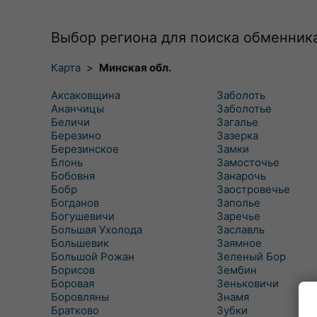
Выбор региона для поиска обменник
Карта
>
Минская обл.
Аксаковщина
Заболоть
Ананчицы
Заболотье
Беличи
Загалье
Березино
Зазерка
Березинское
Замки
Блонь
Замосточье
Бобовня
Занарочь
Бобр
Заостровечье
Богданов
Заполье
Богушевичи
Заречье
Большая Ухолода
Заславль
Большевик
Заямное
Большой Рожан
Зеленый Бор
Борисов
Зембин
Боровая
Зеньковичи
Боровляны
Знамя
Братково
Зубки