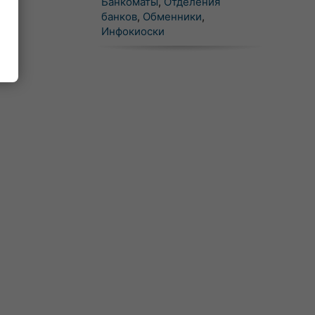
Банкоматы
,
Отделения
банков
,
Обменники
,
Инфокиоски