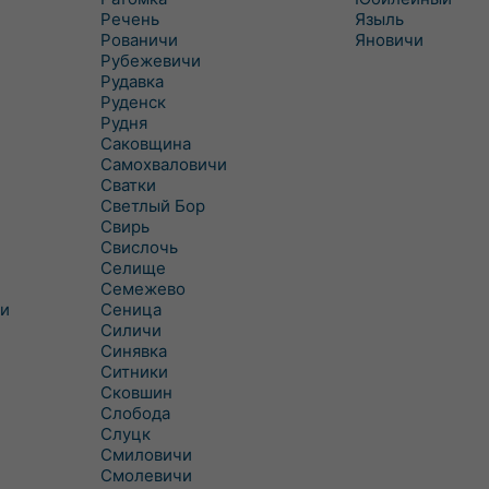
Речень
Языль
Рованичи
Яновичи
Рубежевичи
Рудавка
Руденск
Рудня
Саковщина
Самохваловичи
Сватки
Светлый Бор
Свирь
Свислочь
Селище
Семежево
и
Сеница
Силичи
Синявка
Ситники
Сковшин
Слобода
Слуцк
Смиловичи
Смолевичи