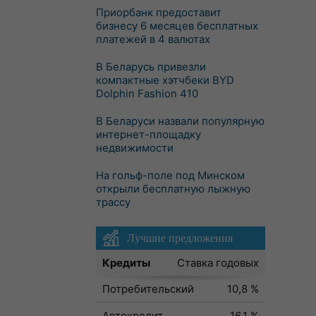
Приорбанк предоставит
бизнесу 6 месяцев бесплатных
платежей в 4 валютах
В Беларусь привезли
компактные хэтчбеки BYD
Dolphin Fashion 410
В Беларуси назвали популярную
интернет-площадку
недвижимости
На гольф-поле под Минском
открыли бесплатную лыжную
трассу
Лучшие предложения
Кредиты
Ставка годовых
Потребительский
10,8 %
Автокредит
16,1 %