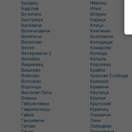
Бродец
Ивенец
Будслав
Илья
Бучатино
Исерно
Быстрица
Карацк
Валевачи
Клецк
Величковичи
Княгинин
Велятичи
Козловичи
Веселово
Колодищи
Весея
Комарово
Ветеревичи 2
Копище
Вилейка
Копыль
Вишневец
Королево
Вишнево
Крайск
Войково
Красная Слобода
Воложин
Красное
Воронцы
Кривичи
Высокая Липа
Крупица
Вязынь
Крупки
Габриелевка
Крупский
Гаврильчицы
Куренец
Гайна
Лазовичи
Ганцевичи
Лань
Гатово
Лебедево
Гацук
Леоновичи