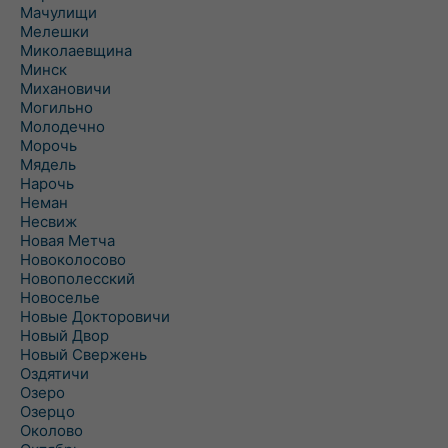
Мачулищи
Мелешки
Миколаевщина
Минск
Михановичи
Могильно
Молодечно
Морочь
Мядель
Нарочь
Неман
Несвиж
Новая Метча
Новоколосово
Новополесский
Новоселье
Новые Докторовичи
Новый Двор
Новый Свержень
Оздятичи
Озеро
Озерцо
Околово