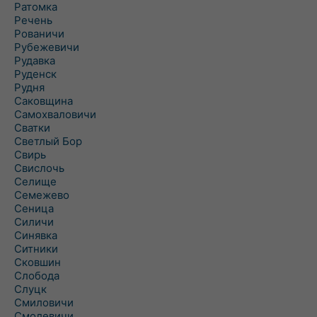
Ратомка
Речень
Рованичи
Рубежевичи
Рудавка
Руденск
Рудня
Саковщина
Самохваловичи
Сватки
Светлый Бор
Свирь
Свислочь
Селище
Семежево
Сеница
Силичи
Синявка
Ситники
Сковшин
Слобода
Слуцк
Смиловичи
Смолевичи