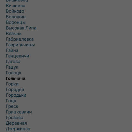
Вишнево
Войково
Воложин
Воронцы
Высокая Липа
Вязынь
Габриелевка
Гаврильчицы
Гайна
Ганцевичи
Гатово
Гацук
Голоцк
Гольчичи
Горки
Городея
Городьки
Гоцк
Греск
Грицкевичи
Грозово
Деревная
Дзержинск