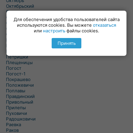
Октябрь
Октябрьский
Олехновичи
Омговичи
Для обеспечения удобства пользователей сайта
Оношки
используются cookies. Вы можете
отказаться
Осовец
или
настроить
файлы cookies.
Острошицкий Городок
Пасека
Принять
Пастовичи
Першаи
Петришки
Плещеницы
Погост
Погост-1
Покрашево
Положевичи
Поплавы
Правдинский
Привольный
Прилепы
Пуховичи
Радошковичи
Раевка
Раков