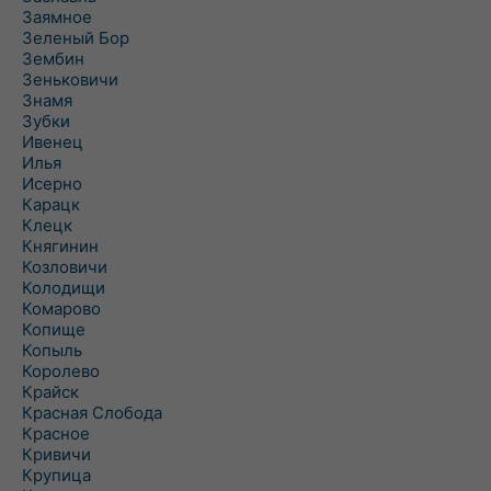
Заямное
Зеленый Бор
Зембин
Зеньковичи
Знамя
Зубки
Ивенец
Илья
Исерно
Карацк
Клецк
Княгинин
Козловичи
Колодищи
Комарово
Копище
Копыль
Королево
Крайск
Красная Слобода
Красное
Кривичи
Крупица