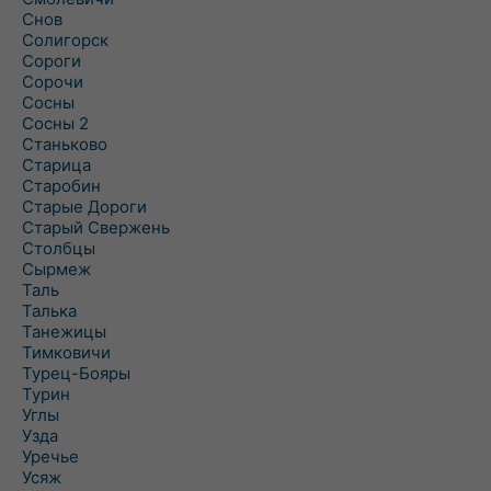
Снов
Солигорск
Сороги
Сорочи
Сосны
Сосны 2
Станьково
Старица
Старобин
Старые Дороги
Старый Свержень
Столбцы
Сырмеж
Таль
Талька
Танежицы
Тимковичи
Турец-Бояры
Турин
Углы
Узда
Уречье
Усяж