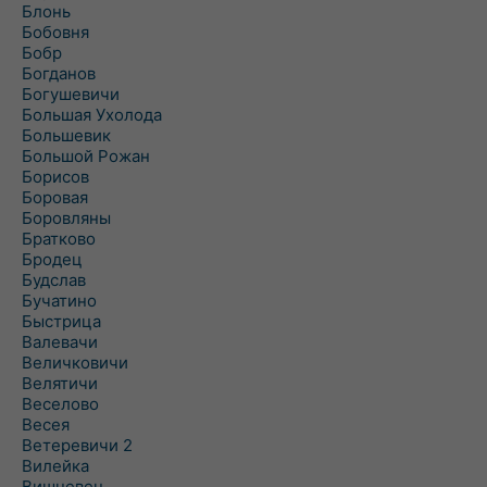
Блонь
Бобовня
Бобр
Богданов
Богушевичи
Большая Ухолода
Большевик
Большой Рожан
Борисов
Боровая
Боровляны
Братково
Бродец
Будслав
Бучатино
Быстрица
Валевачи
Величковичи
Велятичи
Веселово
Весея
Ветеревичи 2
Вилейка
Вишневец