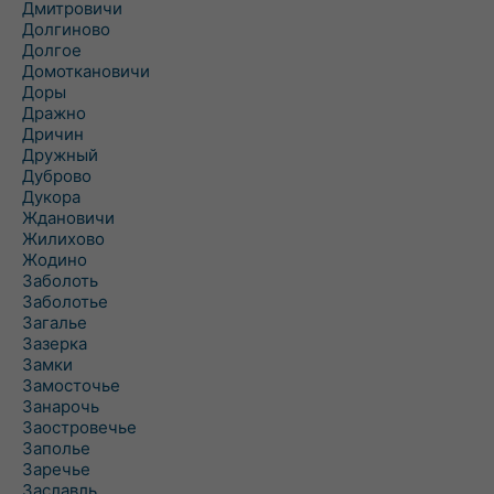
Дмитровичи
Долгиново
Долгое
Домоткановичи
Доры
Дражно
Дричин
Дружный
Дуброво
Дукора
Ждановичи
Жилихово
Жодино
Заболоть
Заболотье
Загалье
Зазерка
Замки
Замосточье
Занарочь
Заостровечье
Заполье
Заречье
Заславль