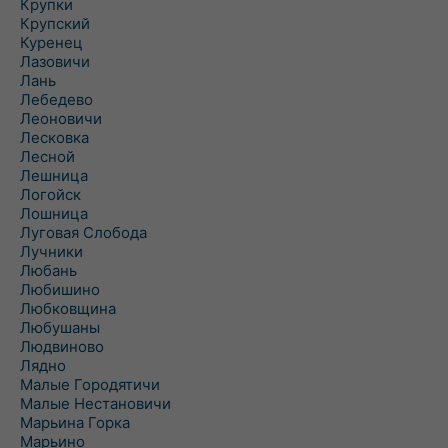
Крупки
Крупский
Куренец
Лазовичи
Лань
Лебедево
Леоновичи
Лесковка
Лесной
Лешница
Логойск
Лошница
Луговая Слобода
Лучники
Любань
Любишино
Любковщина
Любушаны
Людвиново
Лядно
Малые Городятичи
Малые Нестановичи
Марьина Горка
Марьино