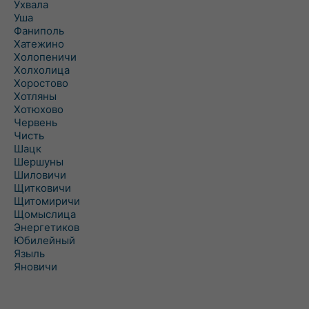
Ухвала
Уша
Фаниполь
Хатежино
Холопеничи
Холхолица
Хоростово
Хотляны
Хотюхово
Червень
Чисть
Шацк
Шершуны
Шиловичи
Щитковичи
Щитомиричи
Щомыслица
Энергетиков
Юбилейный
Языль
Яновичи