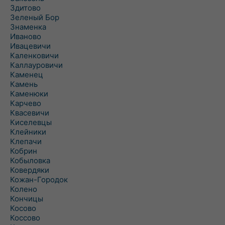
Здитово
Зеленый Бор
Знаменка
Иваново
Ивацевичи
Каленковичи
Каллауровичи
Каменец
Камень
Каменюки
Карчево
Квасевичи
Киселевцы
Клейники
Клепачи
Кобрин
Кобыловка
Ковердяки
Кожан-Городок
Колено
Кончицы
Косово
Коссово