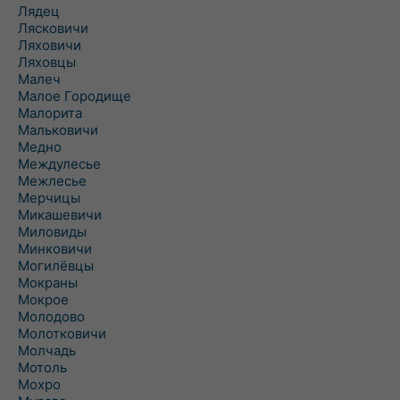
Лядец
Лясковичи
Ляховичи
Ляховцы
Малеч
Малое Городище
Малорита
Мальковичи
Медно
Междулесье
Межлесье
Мерчицы
Микашевичи
Миловиды
Минковичи
Могилёвцы
Мокраны
Мокрое
Молодово
Молотковичи
Молчадь
Мотоль
Мохро