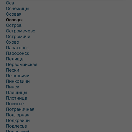
Оса
Оснежицы
Осовая
Осовцы
Остров
Остромечево
Остромичи
Охово
Парахонск
Парохонск
Пелище
Первомайская
Пески
Петковичи
Пинковичи
Пинск
Плещицы
Плотница
Повитье
Пограничная
Подгорная
Подкраичи
Подлесье
Полесский