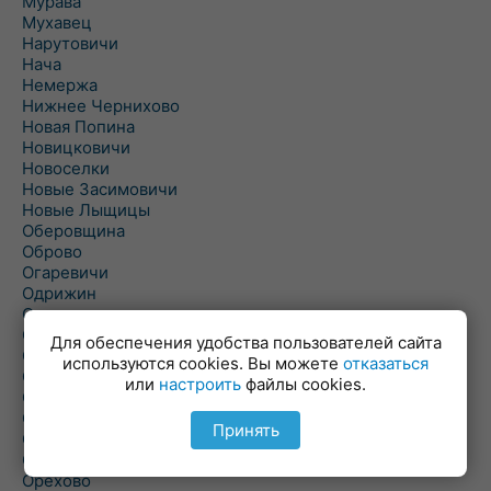
Мурава
Мухавец
Нарутовичи
Нача
Немержа
Нижнее Чернихово
Новая Попина
Новицковичи
Новоселки
Новые Засимовичи
Новые Лыщицы
Оберовщина
Оброво
Огаревичи
Одрижин
Оздамичи
Озяты
Для обеспечения удобства пользователей сайта
Олтуш
используются cookies. Вы можете
отказаться
Ольманы
или
настроить
файлы cookies.
Ольпень
Ольшаны
Принять
Омельная
Ополь
Орехово