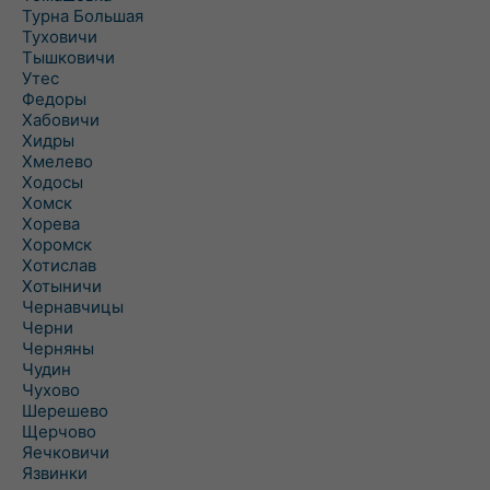
Турна Большая
Туховичи
Тышковичи
Утес
Федоры
Хабовичи
Хидры
Хмелево
Ходосы
Хомск
Хорева
Хоромск
Хотислав
Хотыничи
Чернавчицы
Черни
Черняны
Чудин
Чухово
Шерешево
Щерчово
Яечковичи
Язвинки