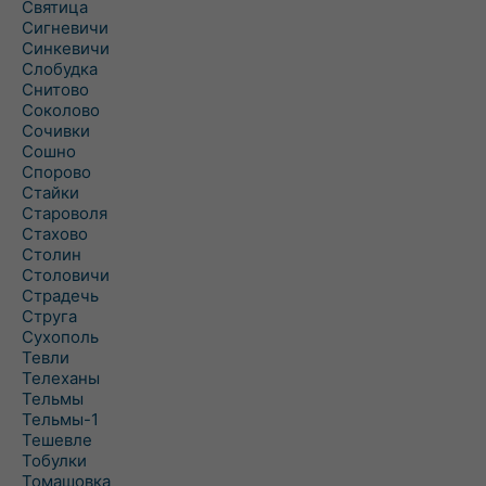
Святица
Сигневичи
Синкевичи
Слобудка
Снитово
Соколово
Сочивки
Сошно
Спорово
Стайки
Староволя
Стахово
Столин
Столовичи
Страдечь
Струга
Сухополь
Тевли
Телеханы
Тельмы
Тельмы-1
Тешевле
Тобулки
Томашовка