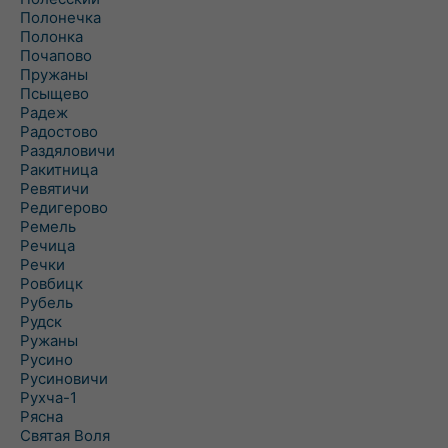
Полонечка
Полонка
Почапово
Пружаны
Псыщево
Радеж
Радостово
Раздяловичи
Ракитница
Ревятичи
Редигерово
Ремель
Речица
Речки
Ровбицк
Рубель
Рудск
Ружаны
Русино
Русиновичи
Рухча-1
Рясна
Святая Воля