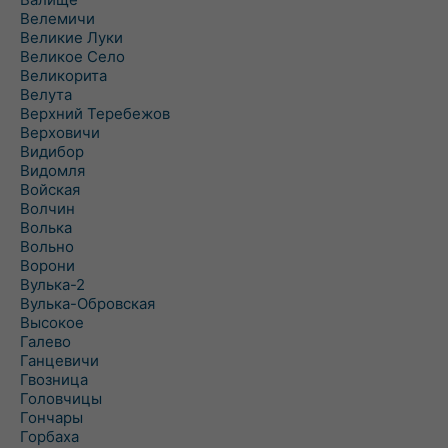
Велемичи
Великие Луки
Великое Село
Великорита
Велута
Верхний Теребежов
Верховичи
Видибор
Видомля
Войская
Волчин
Волька
Вольно
Ворони
Вулька-2
Вулька-Обровская
Высокое
Галево
Ганцевичи
Гвозница
Головчицы
Гончары
Горбаха