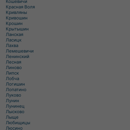
Кошевичи
Красная Воля
Кривляны
Кривошин
Крошин
Крытышин
Ланская
Ласицк
Лахва
Лемешевичи
Ленинский
Лесная
Линово
Липск
Лобча
Логишин
Лопатино
Луково
Лунин
Лунинец
Лысково
Лыще
Любищицы
Люсино