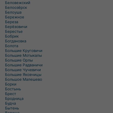
Беловежский
Белоозёрск
Белоуша
Бережное
Береза
Берёзовичи
Берестье
Бобрик
Богдановка
Болота
Большие Круговичи
Большие Мотыкалы
Большие Орлы
Большие Радваничи
Большие Чучевичи
Большие Яковчицы
Большое Малешево
Борки
Бостынь
Брест
Бродница
Будча
Бытень
Валище