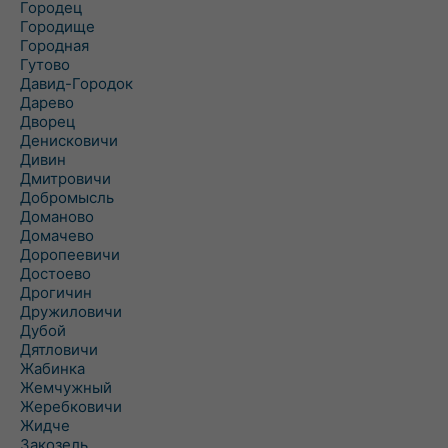
Городец
Городище
Городная
Гутово
Давид-Городок
Дарево
Дворец
Денисковичи
Дивин
Дмитровичи
Добромысль
Доманово
Домачево
Доропеевичи
Достоево
Дрогичин
Дружиловичи
Дубой
Дятловичи
Жабинка
Жемчужный
Жеребковичи
Жидче
Закозель