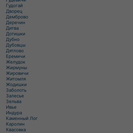
Гудогай
Дворец
Демброво
Деречин
Дитва
Дотишки
Дубно
Дубовцы
Дятлово
Еремичи
Желудок
Жирмуны
Жировичи
Житомля
Жодишки
Заболоть
Залесье
Зельва
Ивье
Индура
Каменный Лог
Каролин
Квасовка