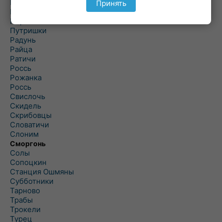
Подороск
Принять
Поречье
Порозово
Путришки
Радунь
Райца
Ратичи
Роcсь
Рожанка
Россь
Свислочь
Скидель
Скрибовцы
Словатичи
Слоним
Сморгонь
Солы
Сопоцкин
Станция Ошмяны
Субботники
Тарново
Трабы
Трокели
Турец