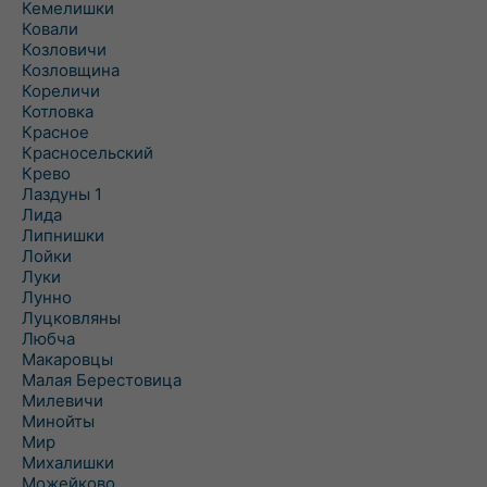
Кемелишки
Ковали
Козловичи
Козловщина
Кореличи
Котловка
Красное
Красносельский
Крево
Лаздуны 1
Лида
Липнишки
Лойки
Луки
Лунно
Луцковляны
Любча
Макаровцы
Малая Берестовица
Милевичи
Минойты
Мир
Михалишки
Можейково