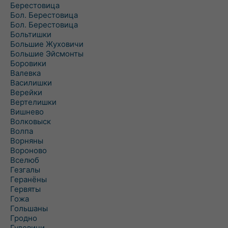
Берестовица
Бол. Берестовица
Бол. Берестовица
Больтишки
Большие Жуховичи
Большие Эйсмонты
Боровики
Валевка
Василишки
Верейки
Вертелишки
Вишнево
Волковыск
Волпа
Ворняны
Вороново
Вселюб
Гезгалы
Геранёны
Гервяты
Гожа
Гольшаны
Гродно
Гудевичи