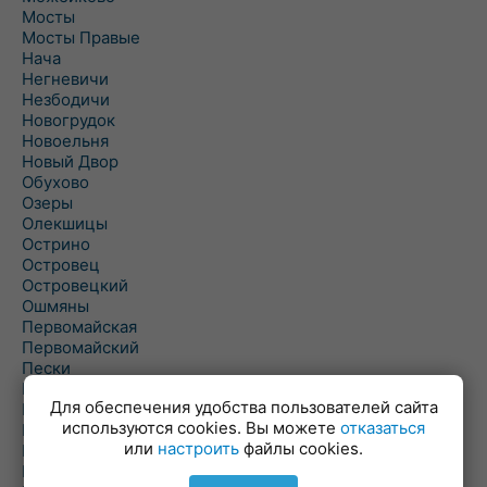
Мосты
Мосты Правые
Нача
Негневичи
Незбодичи
Новогрудок
Новоельня
Новый Двор
Обухово
Озеры
Олекшицы
Острино
Островец
Островецкий
Ошмяны
Первомайская
Первомайский
Пески
Петревичи
Для обеспечения удобства пользователей сайта
Погородно
используются cookies. Вы можете
отказаться
Пограничный
или
настроить
файлы cookies.
Подлабенье
Подольцы