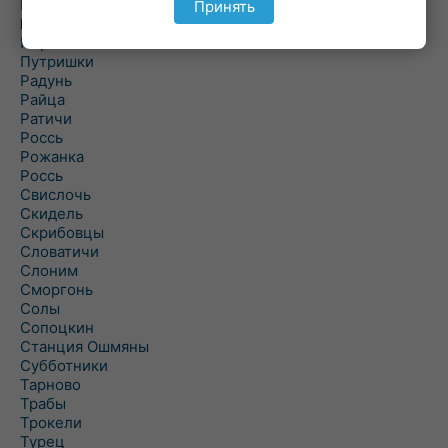
Подороск
Принять
Поречье
Порозово
Путришки
Радунь
Райца
Ратичи
Роcсь
Рожанка
Россь
Свислочь
Скидель
Скрибовцы
Словатичи
Слоним
Сморгонь
Солы
Сопоцкин
Станция Ошмяны
Субботники
Тарново
Трабы
Трокели
Турец