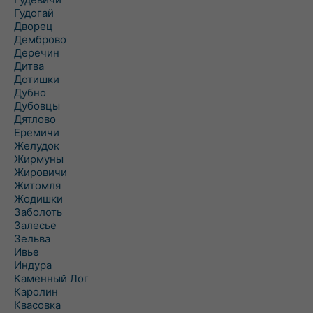
Гудогай
Дворец
Демброво
Деречин
Дитва
Дотишки
Дубно
Дубовцы
Дятлово
Еремичи
Желудок
Жирмуны
Жировичи
Житомля
Жодишки
Заболоть
Залесье
Зельва
Ивье
Индура
Каменный Лог
Каролин
Квасовка