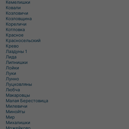
Кемелишки
Ковали
Козловичи
Козловщина
Кореличи
Котловка
Красное
Красносельский
Крево
Лаздуны 1
Лида
Липнишки
Лойки
Луки
Лунно
Луцковляны
Любча
Макаровцы
Малая Берестовица
Милевичи
Минойты
Мир
Михалишки
Можейково