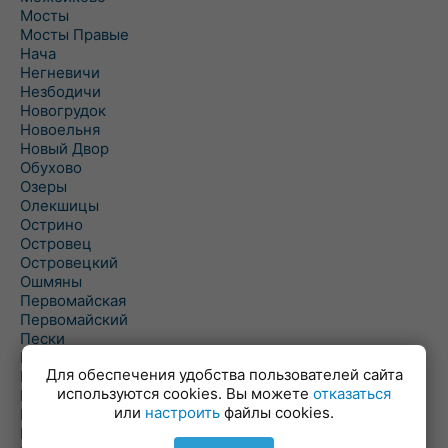
Мосты
Мосты Правые
Нача
Негневичи
Незбодичи
Новогрудок
Новоельня
Новый Двор
Обухово
Озеры
Олекшицы
Острино
Островец
Островецкий
Ошмяны
Первомайская
Первомайский
Пески
Петревичи
Для обеспечения удобства пользователей сайта
Погородно
используются cookies. Вы можете
отказаться
Пограничный
или
настроить
файлы cookies.
Подлабенье
Подольцы