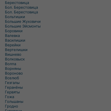
Берестовица
Бол. Берестовица
Бол. Берестовица
Больтишки
Большие Жуховичи
Большие Эйсмонты
Боровики
Валевка
Василишки
Верейки
Вертелишки
Вишнево
Волковыск
Волпа
Ворняны
Вороново
Вселюб
Гезгалы
Геранёны
Гервяты
Гожа
Гольшаны
Гродно
Гудевичи