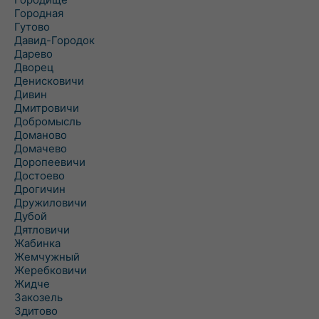
Городная
Гутово
Давид-Городок
Дарево
Дворец
Денисковичи
Дивин
Дмитровичи
Добромысль
Доманово
Домачево
Доропеевичи
Достоево
Дрогичин
Дружиловичи
Дубой
Дятловичи
Жабинка
Жемчужный
Жеребковичи
Жидче
Закозель
Здитово