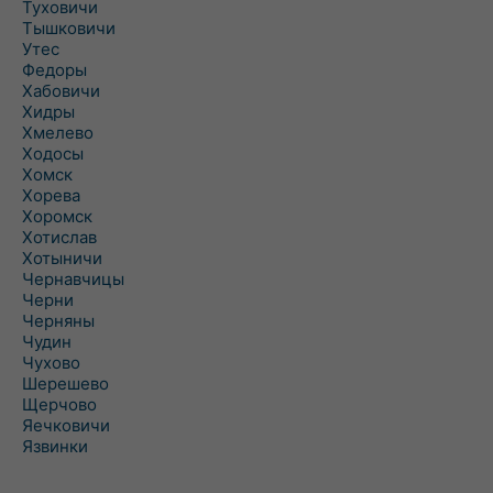
Туховичи
Тышковичи
Утес
Федоры
Хабовичи
Хидры
Хмелево
Ходосы
Хомск
Хорева
Хоромск
Хотислав
Хотыничи
Чернавчицы
Черни
Черняны
Чудин
Чухово
Шерешево
Щерчово
Яечковичи
Язвинки