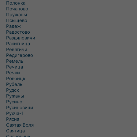
Полонка
Почапово
Пружаны
Псыщево
Радеж
Радостово
Раздяловичи
Ракитница
Ревятичи
Редигерово
Ремель
Речица
Речки
Ровбицк
Рубель
Рудск
Ружаны
Русино
Русиновичи
Рухча-1
Рясна
Святая Воля
Святица
Сигневичи