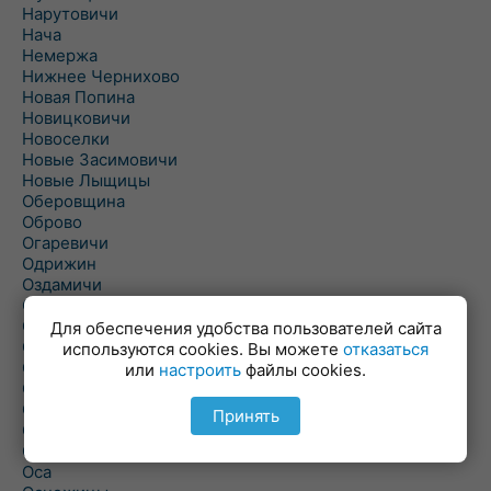
Нарутовичи
Нача
Немержа
Нижнее Чернихово
Новая Попина
Новицковичи
Новоселки
Новые Засимовичи
Новые Лыщицы
Оберовщина
Оброво
Огаревичи
Одрижин
Оздамичи
Озяты
Олтуш
Для обеспечения удобства пользователей сайта
Ольманы
используются cookies. Вы можете
отказаться
Ольпень
или
настроить
файлы cookies.
Ольшаны
Омельная
Принять
Ополь
Орехово
Оса