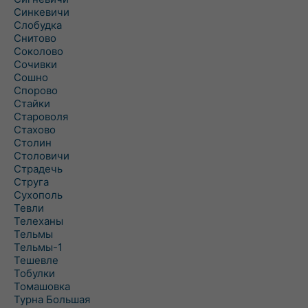
Синкевичи
Слобудка
Снитово
Соколово
Сочивки
Сошно
Спорово
Стайки
Староволя
Стахово
Столин
Столовичи
Страдечь
Струга
Сухополь
Тевли
Телеханы
Тельмы
Тельмы-1
Тешевле
Тобулки
Томашовка
Турна Большая