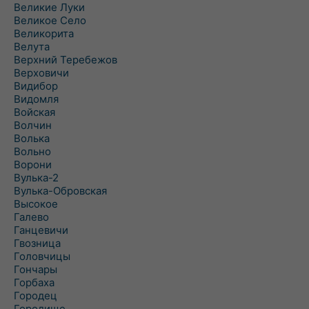
Великие Луки
Великое Село
Великорита
Велута
Верхний Теребежов
Верховичи
Видибор
Видомля
Войская
Волчин
Волька
Вольно
Ворони
Вулька-2
Вулька-Обровская
Высокое
Галево
Ганцевичи
Гвозница
Головчицы
Гончары
Горбаха
Городец
Городище