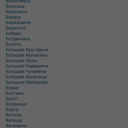
Белоозёрск
Белоуша
Бережное
Береза
Берёзовичи
Берестье
Бобрик
Богдановка
Болота
Большие Круговичи
Большие Мотыкалы
Большие Орлы
Большие Радваничи
Большие Чучевичи
Большие Яковчицы
Большое Малешево
Борки
Бостынь
Брест
Бродница
Будча
Бытень
Валище
Велемичи