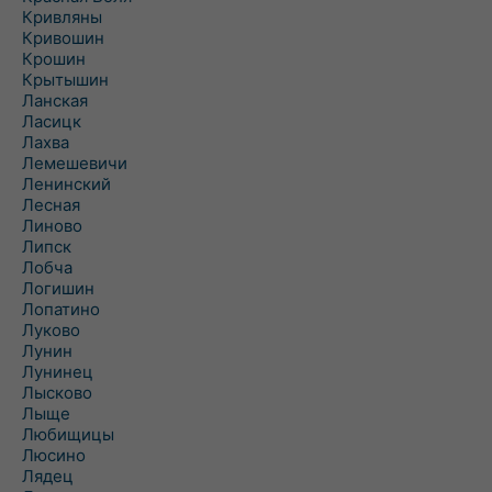
Кривляны
Кривошин
Крошин
Крытышин
Ланская
Ласицк
Лахва
Лемешевичи
Ленинский
Лесная
Линово
Липск
Лобча
Логишин
Лопатино
Луково
Лунин
Лунинец
Лысково
Лыще
Любищицы
Люсино
Лядец