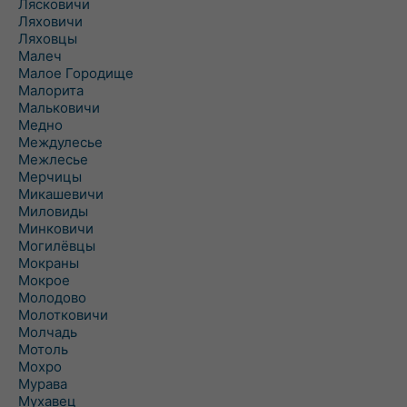
Лясковичи
Ляховичи
Ляховцы
Малеч
Малое Городище
Малорита
Мальковичи
Медно
Междулесье
Межлесье
Мерчицы
Микашевичи
Миловиды
Минковичи
Могилёвцы
Мокраны
Мокрое
Молодово
Молотковичи
Молчадь
Мотоль
Мохро
Мурава
Мухавец