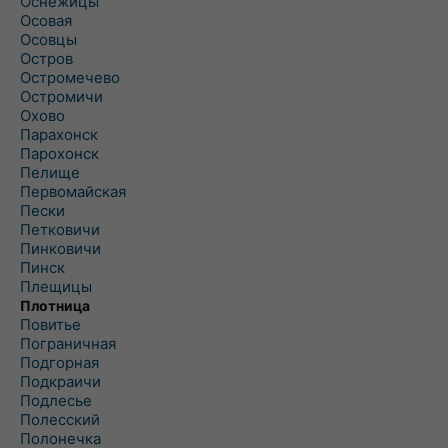
Оснежицы
Осовая
Осовцы
Остров
Остромечево
Остромичи
Охово
Парахонск
Парохонск
Пелище
Первомайская
Пески
Петковичи
Пинковичи
Пинск
Плещицы
Плотница
Повитье
Пограничная
Подгорная
Подкраичи
Подлесье
Полесский
Полонечка