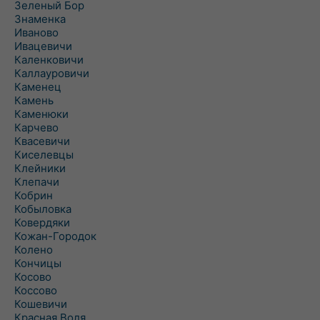
Зеленый Бор
Знаменка
Иваново
Ивацевичи
Каленковичи
Каллауровичи
Каменец
Камень
Каменюки
Карчево
Квасевичи
Киселевцы
Клейники
Клепачи
Кобрин
Кобыловка
Ковердяки
Кожан-Городок
Колено
Кончицы
Косово
Коссово
Кошевичи
Красная Воля