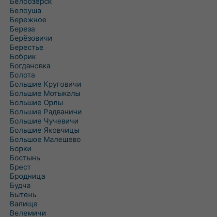
Белоозёрск
Белоуша
Бережное
Береза
Берёзовичи
Берестье
Бобрик
Богдановка
Болота
Большие Круговичи
Большие Мотыкалы
Большие Орлы
Большие Радваничи
Большие Чучевичи
Большие Яковчицы
Большое Малешево
Борки
Бостынь
Брест
Бродница
Будча
Бытень
Валище
Велемичи