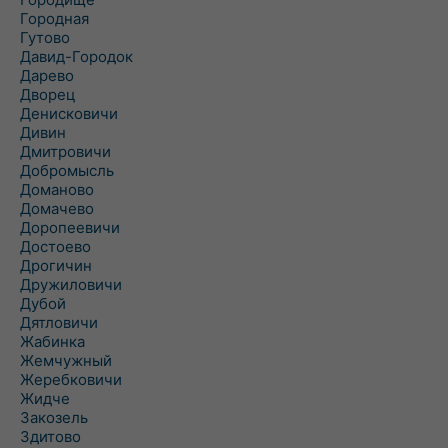
Городная
Гутово
Давид-Городок
Дарево
Дворец
Денисковичи
Дивин
Дмитровичи
Добромысль
Доманово
Домачево
Доропеевичи
Достоево
Дрогичин
Дружиловичи
Дубой
Дятловичи
Жабинка
Жемчужный
Жеребковичи
Жидче
Закозель
Здитово