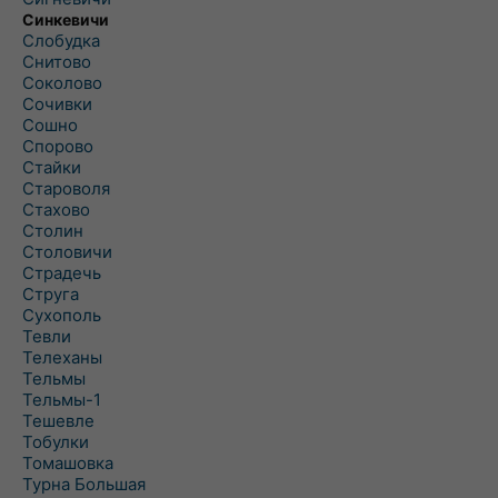
Синкевичи
Слобудка
Снитово
Соколово
Сочивки
Сошно
Спорово
Стайки
Староволя
Стахово
Столин
Столовичи
Страдечь
Струга
Сухополь
Тевли
Телеханы
Тельмы
Тельмы-1
Тешевле
Тобулки
Томашовка
Турна Большая