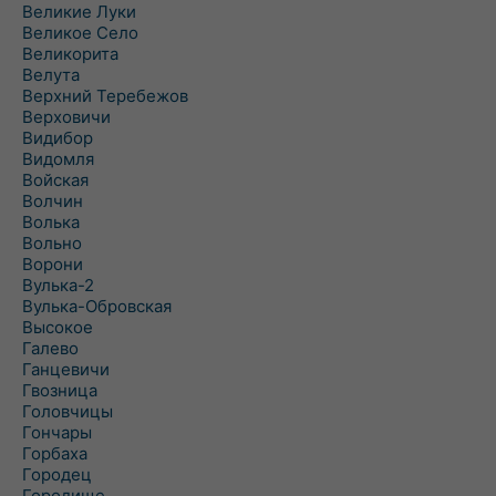
Великие Луки
Великое Село
Великорита
Велута
Верхний Теребежов
Верховичи
Видибор
Видомля
Войская
Волчин
Волька
Вольно
Ворони
Вулька-2
Вулька-Обровская
Высокое
Галево
Ганцевичи
Гвозница
Головчицы
Гончары
Горбаха
Городец
Городище