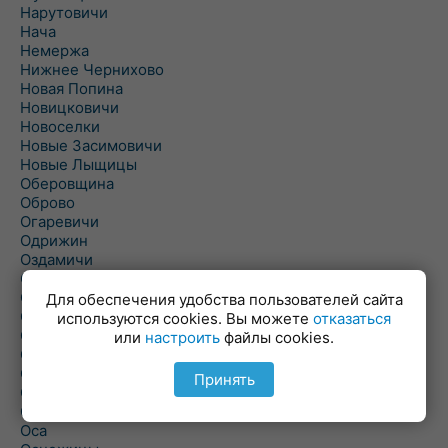
Нарутовичи
Нача
Немержа
Нижнее Чернихово
Новая Попина
Новицковичи
Новоселки
Новые Засимовичи
Новые Лыщицы
Оберовщина
Оброво
Огаревичи
Одрижин
Оздамичи
Озяты
Олтуш
Для обеспечения удобства пользователей сайта
Ольманы
используются cookies. Вы можете
отказаться
Ольпень
или
настроить
файлы cookies.
Ольшаны
Омельная
Принять
Ополь
Орехово
Оса