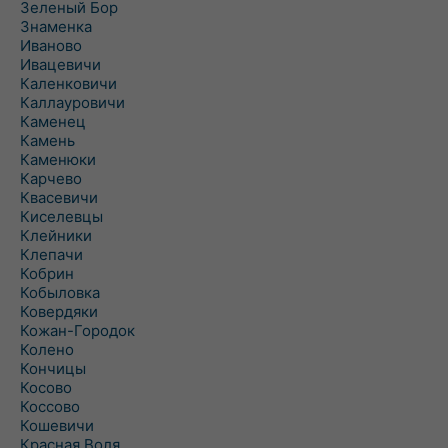
Зеленый Бор
Знаменка
Иваново
Ивацевичи
Каленковичи
Каллауровичи
Каменец
Камень
Каменюки
Карчево
Квасевичи
Киселевцы
Клейники
Клепачи
Кобрин
Кобыловка
Ковердяки
Кожан-Городок
Колено
Кончицы
Косово
Коссово
Кошевичи
Красная Воля