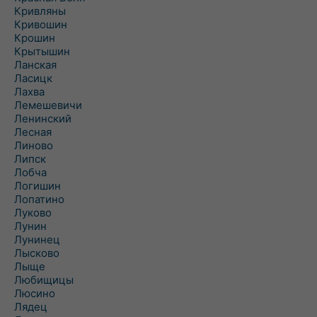
Кривляны
Кривошин
Крошин
Крытышин
Ланская
Ласицк
Лахва
Лемешевичи
Ленинский
Лесная
Линово
Липск
Лобча
Логишин
Лопатино
Луково
Лунин
Лунинец
Лысково
Лыще
Любищицы
Люсино
Лядец