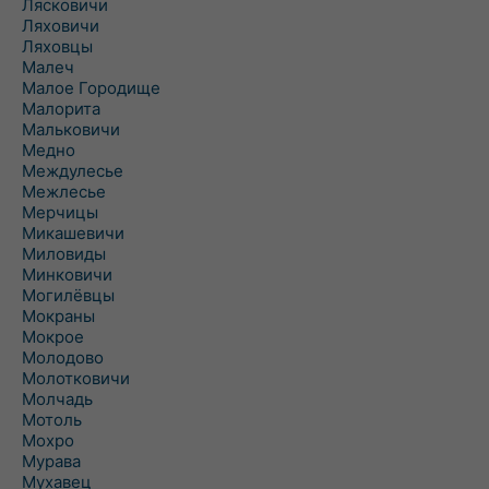
Лясковичи
Ляховичи
Ляховцы
Малеч
Малое Городище
Малорита
Мальковичи
Медно
Междулесье
Межлесье
Мерчицы
Микашевичи
Миловиды
Минковичи
Могилёвцы
Мокраны
Мокрое
Молодово
Молотковичи
Молчадь
Мотоль
Мохро
Мурава
Мухавец