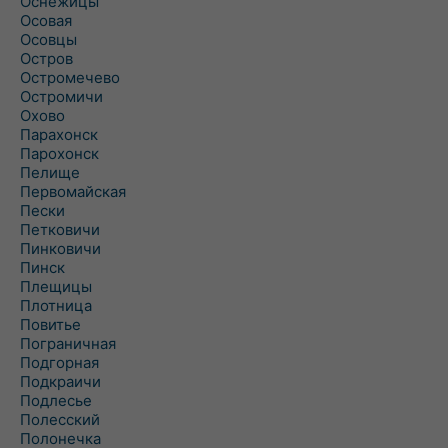
Оснежицы
Осовая
Осовцы
Остров
Остромечево
Остромичи
Охово
Парахонск
Парохонск
Пелище
Первомайская
Пески
Петковичи
Пинковичи
Пинск
Плещицы
Плотница
Повитье
Пограничная
Подгорная
Подкраичи
Подлесье
Полесский
Полонечка