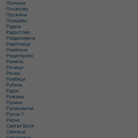
Полонка
Почапово
Пружаны
Псыщево
Радеж
Радостово
Раздяловичи
Ракитница
Ревятичи
Редигерово
Ремель
Речица
Речки
Ровбицк
Рубель
Рудск
Ружаны
Русино
Русиновичи
Рухча-1
Рясна
Святая Воля
Святица
Сигневичи