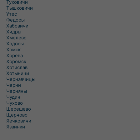
Туховичи
Тышковичи
Утес
Федоры
Хабовичи
Хидры
Хмелево
Ходосы
Хомск
Хорева
Хоромск
Хотислав
Хотыничи
Чернавчицы
Черни
Черняны
Чудин
Чухово
Шерешево
Щерчово
Яечковичи
Язвинки