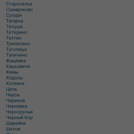
Староселье
Сумароково
Сухари
Татарка
Телуша
Тетерино
Техтин
Трилесино
Туголица
Тупичино
Фащевка
Хацковичи
Химы
Ходосы
Хотимск
Цель
Чаусы
Чериков
Черневка
Черноручье
Черный Бор
Шарейки
Шклов