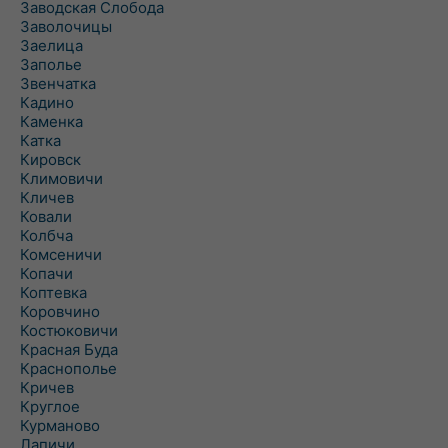
Заводская Слобода
Заволочицы
Заелица
Заполье
Звенчатка
Кадино
Каменка
Катка
Кировск
Климовичи
Кличев
Ковали
Колбча
Комсеничи
Копачи
Коптевка
Коровчино
Костюковичи
Красная Буда
Краснополье
Кричев
Круглое
Курманово
Лапичи