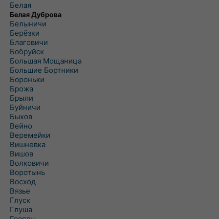
Белая
Белая Дуброва
Белыничи
Берёзки
Благовичи
Бобруйск
Большая Мощаница
Большие Бортники
Бороньки
Брожа
Брыли
Буйничи
Быхов
Вейно
Веремейки
Вишневка
Вишов
Волковичи
Воротынь
Восход
Вязье
Глуск
Глуша
Говяды