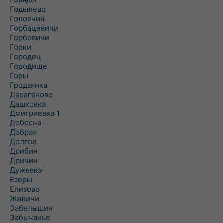
Годылево
Головчин
Горбацевичи
Горбовичи
Горки
Городец
Городище
Горы
Гродзянка
Дараганово
Дашковка
Дмитриевка 1
Добосна
Добрая
Долгое
Дрибин
Дричин
Дужевка
Езеры
Елизово
Жиличи
Забелышин
Забычанье