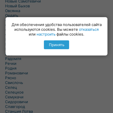
Новые Самотевичи
Новый Быхов
Овсянка
Ордать
Ореховка
Для обеспечения удобства пользователей сайта
Осиновка
используются cookies. Вы можете
отказаться
Осиповичи
или
настроить
файлы cookies.
Осово
Павловичи
Паршино
Принять
Петуховка
Пудовня
Радомля
Речки
Родня
Романовичи
Рясно
Свислочь
Селец
Селецкое
Семукачи
Сидоровичи
Славгород
Станция Лотва