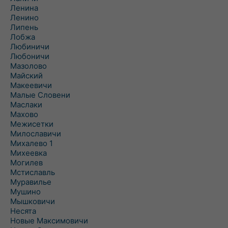
Ленина
Ленино
Липень
Лобжа
Любиничи
Любоничи
Мазолово
Майский
Макеевичи
Малые Словени
Маслаки
Махово
Межисетки
Милославичи
Михалево 1
Михеевка
Могилев
Мстиславль
Муравилье
Мушино
Мышковичи
Несята
Новые Максимовичи