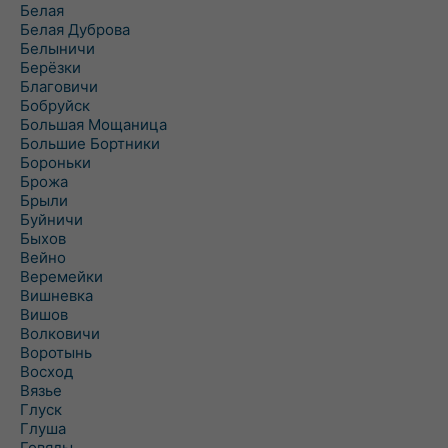
Белая
Белая Дуброва
Белыничи
Берёзки
Благовичи
Бобруйск
Большая Мощаница
Большие Бортники
Бороньки
Брожа
Брыли
Буйничи
Быхов
Вейно
Веремейки
Вишневка
Вишов
Волковичи
Воротынь
Восход
Вязье
Глуск
Глуша
Говяды