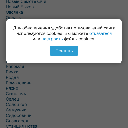
Новые Самотевичи
Новый Быхов
Овсянка
Ордать
Ореховка
Для обеспечения удобства пользователей сайта
Осиновка
используются cookies. Вы можете
отказаться
Осиповичи
или
настроить
файлы cookies.
Осово
Павловичи
Паршино
Принять
Петуховка
Пудовня
Радомля
Речки
Родня
Романовичи
Рясно
Свислочь
Селец
Селецкое
Семукачи
Сидоровичи
Славгород
Станция Лотва