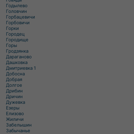
Годылево
Головчин
Горбацевичи
Горбовичи
Горки
Городец
Городище
Горы
Гродзянка
Дараганово
Дашковка
Дмитриевка 1
Добосна
Добрая
Долгое
Дрибин
Дричин
Дужевка
Езеры
Елизово
Жиличи
Забелышин
Забычанье