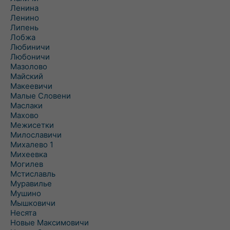
Ленина
Ленино
Липень
Лобжа
Любиничи
Любоничи
Мазолово
Майский
Макеевичи
Малые Словени
Маслаки
Махово
Межисетки
Милославичи
Михалево 1
Михеевка
Могилев
Мстиславль
Муравилье
Мушино
Мышковичи
Несята
Новые Максимовичи