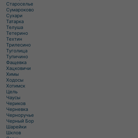
Староселье
Сумароково
Сухари
Татарка
Телуша
Тетерино
Техтин
Трилесино
Туголица
Тупичино
Фащевка
Хацковичи
Химы
Ходосы
Хотимск
Цель
Чаусы
Чериков
Черневка
Черноручье
Черный Бор
Шарейки
Шклов