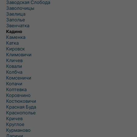
Заводская Слобода
Заволочицы
Заелица
Заполье
Звенчатка
Кадино
Каменка
Катка
Кировск
Климовичи
Кличев
Ковали
Колбча
Комсеничи
Копачи
Коптевка
Коровчино
Костюковичи
Красная Буда
Краснополье
Кричев
Круглое
Курманово
Лапичи