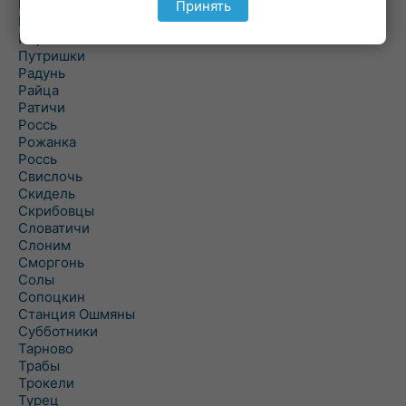
Подороск
Принять
Поречье
Порозово
Путришки
Радунь
Райца
Ратичи
Роcсь
Рожанка
Россь
Свислочь
Скидель
Скрибовцы
Словатичи
Слоним
Сморгонь
Солы
Сопоцкин
Станция Ошмяны
Субботники
Тарново
Трабы
Трокели
Турец