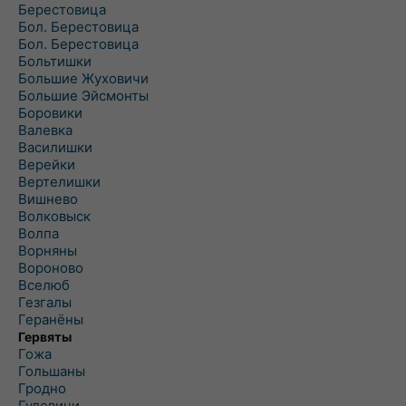
Берестовица
Бол. Берестовица
Бол. Берестовица
Больтишки
Большие Жуховичи
Большие Эйсмонты
Боровики
Валевка
Василишки
Верейки
Вертелишки
Вишнево
Волковыск
Волпа
Ворняны
Вороново
Вселюб
Гезгалы
Геранёны
Гервяты
Гожа
Гольшаны
Гродно
Гудевичи