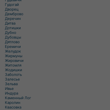
Гудогай
Дворец
Демброво
Деречин
Дитва
Дотишки
Дубно
Дубовцы
Дятлово
Еремичи
Желудок
Жирмуны
Жировичи
Житомля
Жодишки
Заболоть
Залесье
Зельва
Ивье
Индура
Каменный Лог
Каролин
Квасовка