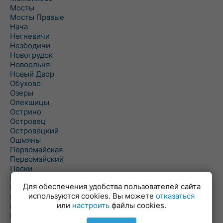
Мосты
Мосты Правые
Нача
Негневичи
Незбодичи
Новогрудок
Новоельня
Новый Двор
Обухово
Озеры
Олекшицы
Острино
Островец
Островецкий
Ошмяны
Первомайская
Первомайский
Пески
Петревичи
Для обеспечения удобства пользователей сайта
Погородно
используются cookies. Вы можете
отказаться
Пограничный
или
настроить
файлы cookies.
Подлабенье
Подольцы