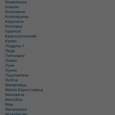
Кемелишки
Ковали
Козловичи
Козловщина
Кореличи
Котловка
Красное
Красносельский
Крево
Лаздуны 1
Лида
Липнишки
Лойки
Луки
Лунно
Луцковляны
Любча
Макаровцы
Малая Берестовица
Милевичи
Минойты
Мир
Михалишки
Можейково