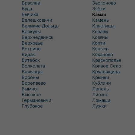
Браслав
Заслоново
Буда
Зябки
Бычиха
Камаи
Велешковичи
Камень
Великие Дольцы
Клястицы
Веркуды
Ковали
Верхнедвинск
Козяны
Верховье
Копти
Ветрино
Копысь
Видзы
Коханово
Витебск
Краснополье
Волколата
Кривое Село
Волынцы
Крулевщина
Вороны
Крынки
Воропаево
Кубличи
Вымно
Лепель
Высокое
Лиозно
Германовичи
Ломаши
Глубокое
Лужки