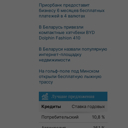
Приорбанк предоставит
бизнесу 6 месяцев бесплатных
платежей в 4 валютах
В Беларусь привезли
компактные хэтчбеки BYD
Dolphin Fashion 410
В Беларуси назвали популярную
интернет-площадку
недвижимости
На гольф-поле под Минском
открыли бесплатную лыжную
трассу
Лучшие предложения
Кредиты
Ставка годовых
Потребительский
10,8 %
Автокредит
16,1 %