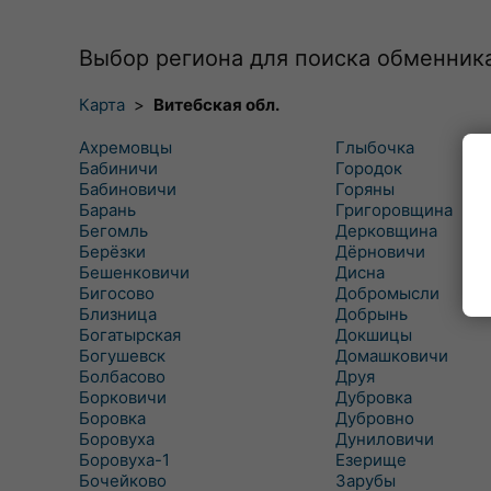
Выбор региона для поиска обменник
Карта
>
Витебская обл.
Ахремовцы
Глыбочка
Бабиничи
Городок
Бабиновичи
Горяны
Барань
Григоровщина
Бегомль
Дерковщина
Берёзки
Дёрновичи
Бешенковичи
Дисна
Бигосово
Добромысли
Близница
Добрынь
Богатырская
Докшицы
Богушевск
Домашковичи
Болбасово
Друя
Борковичи
Дубровка
Боровка
Дубровно
Боровуха
Дуниловичи
Боровуха-1
Езерище
Бочейково
Зарубы