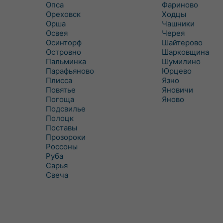
Опса
Фариново
Ореховск
Ходцы
Орша
Чашники
Освея
Черея
Осинторф
Шайтерово
Островно
Шарковщина
Пальминка
Шумилино
Парафьяново
Юрцево
Плисса
Язно
Повятье
Яновичи
Погоща
Яново
Подсвилье
Полоцк
Поставы
Прозороки
Россоны
Руба
Сарья
Свеча