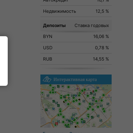
Недвижимость
12,5 %
Депозиты
Ставка годовых
BYN
16,06 %
USD
0,78 %
RUB
14,55 %
Интерактивная карта