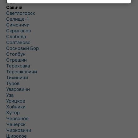
Рудня
Савичи
Светлогорск
Селище-1
Симоничи
Скрыгалов
Слобода
Солтаново
Сосновый Бор
Столбун
Стрешин
Тереховка
Терешковичи
Тихиничи
Туров
Уваровичи
Уза
Урицкое
Хойники
Хутор
Червоное
Чечерск
Чирковичи
Широкое