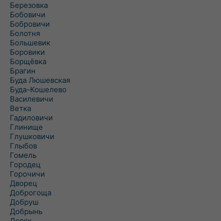
Березовка
Бобовичи
Бобровичи
Болотня
Большевик
Боровики
Борщёвка
Брагин
Буда Люшевская
Буда-Кошелево
Василевичи
Ветка
Гадиловичи
Глинище
Глушковичи
Глыбов
Гомель
Городец
Горочичи
Дворец
Доброгоща
Добруш
Добрынь
Довск