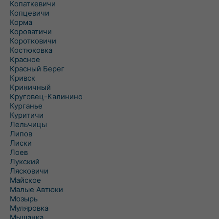
Копаткевичи
Копцевичи
Корма
Короватичи
Коротковичи
Костюковка
Красное
Красный Берег
Кривск
Криничный
Круговец-Калинино
Курганье
Куритичи
Лельчицы
Липов
Лиски
Лоев
Лукский
Лясковичи
Майское
Малые Автюки
Мозырь
Муляровка
Мышанка