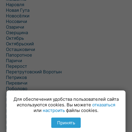
Наровля
Новая Гута
Новосёлки
Носовичи
Озаричи
Озерщина
Октябрь
Октябрьский
Осташковичи
Папоротное
Паричи
Перерост
Перетрутовский Воротын
Петриков
Пиревичи
Поболово
Поколюбичи
Для обеспечения удобства пользователей сайта
Полесье
используются cookies. Вы можете
отказаться
Птичь
или
настроить
файлы cookies.
Речица
Ровенская Слобода
Рогачев
Принять
Рогинь