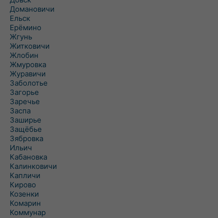
Домановичи
Ельск
Ерёмино
Жгунь
Житковичи
Жлобин
Жмуровка
Журавичи
Заболотье
Загорье
Заречье
Заспа
Заширье
Защёбье
Зябровка
Ильич
Кабановка
Калинковичи
Капличи
Кирово
Козенки
Комарин
Коммунар