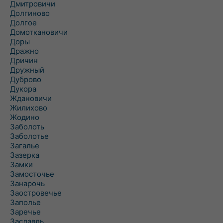
Дмитровичи
Долгиново
Долгое
Домоткановичи
Доры
Дражно
Дричин
Дружный
Дуброво
Дукора
Ждановичи
Жилихово
Жодино
Заболоть
Заболотье
Загалье
Зазерка
Замки
Замосточье
Занарочь
Заостровечье
Заполье
Заречье
Заславль