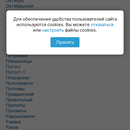
Октябрь
Октябрьский
Олехновичи
Омговичи
Для обеспечения удобства пользователей сайта
Оношки
используются cookies. Вы можете
отказаться
Осовец
или
настроить
файлы cookies.
Острошицкий Городок
Пасека
Принять
Пастовичи
Першаи
Петришки
Плещеницы
Погост
Погост-1
Покрашево
Положевичи
Поплавы
Правдинский
Привольный
Прилепы
Пуховичи
Радошковичи
Раевка
Раков