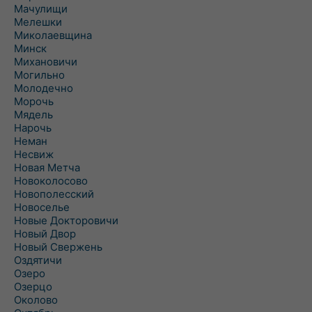
Мачулищи
Мелешки
Миколаевщина
Минск
Михановичи
Могильно
Молодечно
Морочь
Мядель
Нарочь
Неман
Несвиж
Новая Метча
Новоколосово
Новополесский
Новоселье
Новые Докторовичи
Новый Двор
Новый Свержень
Оздятичи
Озеро
Озерцо
Околово