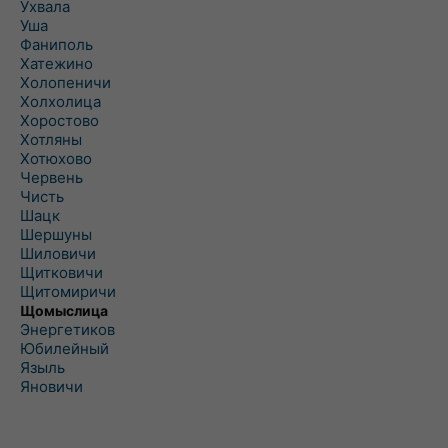
Ухвала
Уша
Фаниполь
Хатежино
Холопеничи
Холхолица
Хоростово
Хотляны
Хотюхово
Червень
Чисть
Шацк
Шершуны
Шиловичи
Щитковичи
Щитомиричи
Щомыслица
Энергетиков
Юбилейный
Языль
Яновичи