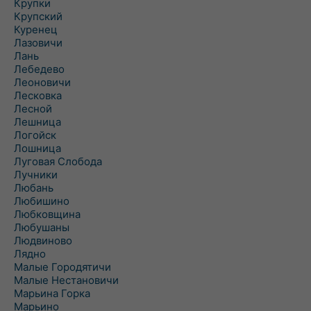
Крупки
Крупский
Куренец
Лазовичи
Лань
Лебедево
Леоновичи
Лесковка
Лесной
Лешница
Логойск
Лошница
Луговая Слобода
Лучники
Любань
Любишино
Любковщина
Любушаны
Людвиново
Лядно
Малые Городятичи
Малые Нестановичи
Марьина Горка
Марьино