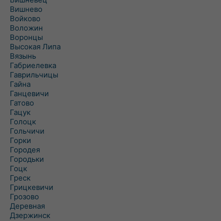
Вишнево
Войково
Воложин
Воронцы
Высокая Липа
Вязынь
Габриелевка
Гаврильчицы
Гайна
Ганцевичи
Гатово
Гацук
Голоцк
Гольчичи
Горки
Городея
Городьки
Гоцк
Греск
Грицкевичи
Грозово
Деревная
Дзержинск