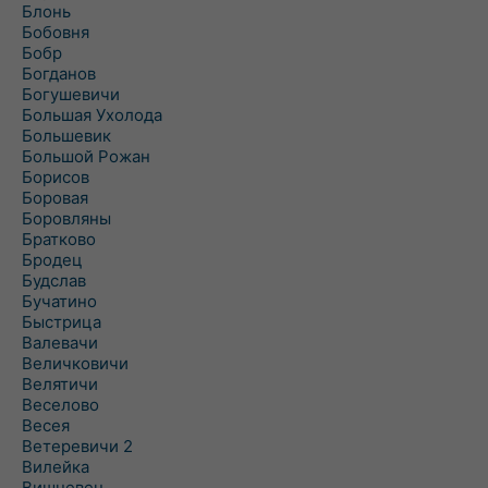
Блонь
Бобовня
Бобр
Богданов
Богушевичи
Большая Ухолода
Большевик
Большой Рожан
Борисов
Боровая
Боровляны
Братково
Бродец
Будслав
Бучатино
Быстрица
Валевачи
Величковичи
Велятичи
Веселово
Весея
Ветеревичи 2
Вилейка
Вишневец