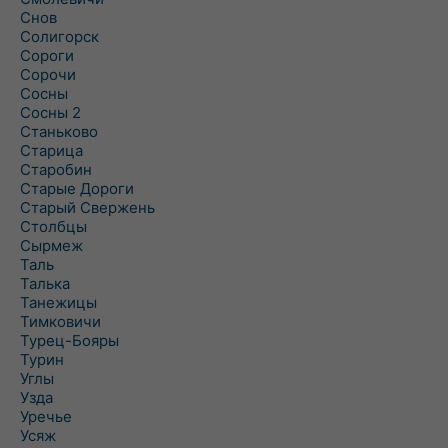
Снов
Солигорск
Сороги
Сорочи
Сосны
Сосны 2
Станьково
Старица
Старобин
Старые Дороги
Старый Свержень
Столбцы
Сырмеж
Таль
Талька
Танежицы
Тимковичи
Турец-Бояры
Турин
Углы
Узда
Уречье
Усяж