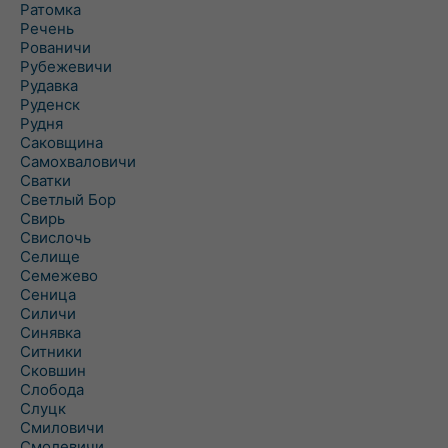
Ратомка
Речень
Рованичи
Рубежевичи
Рудавка
Руденск
Рудня
Саковщина
Самохваловичи
Сватки
Светлый Бор
Свирь
Свислочь
Селище
Семежево
Сеница
Силичи
Синявка
Ситники
Сковшин
Слобода
Слуцк
Смиловичи
Смолевичи