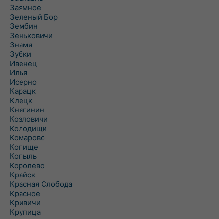
Заямное
Зеленый Бор
Зембин
Зеньковичи
Знамя
Зубки
Ивенец
Илья
Исерно
Карацк
Клецк
Княгинин
Козловичи
Колодищи
Комарово
Копище
Копыль
Королево
Крайск
Красная Слобода
Красное
Кривичи
Крупица