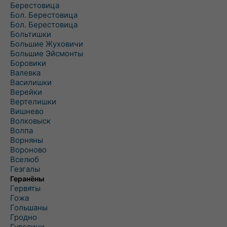
Берестовица
Бол. Берестовица
Бол. Берестовица
Больтишки
Большие Жуховичи
Большие Эйсмонты
Боровики
Валевка
Василишки
Верейки
Вертелишки
Вишнево
Волковыск
Волпа
Ворняны
Вороново
Вселюб
Гезгалы
Геранёны
Гервяты
Гожа
Гольшаны
Гродно
Гудевичи