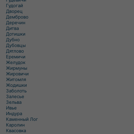
Гудогай
Дворец
Демброво
Деречин
Дитва
Дотишки
Дубно
Дубовцы
Дятлово
Еремичи
Желудок
Жирмуны
Жировичи
Житомля
Жодишки
Заболоть
Залесье
Зельва
Ивье
Индура
Каменный Лог
Каролин
Квасовка