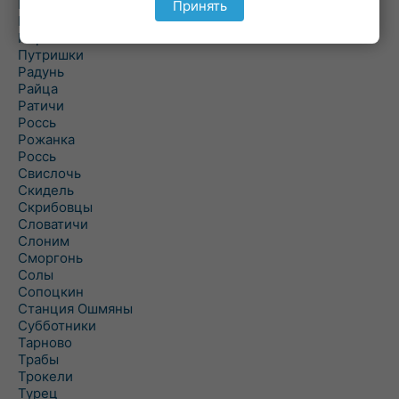
Подороск
Принять
Поречье
Порозово
Путришки
Радунь
Райца
Ратичи
Роcсь
Рожанка
Россь
Свислочь
Скидель
Скрибовцы
Словатичи
Слоним
Сморгонь
Солы
Сопоцкин
Станция Ошмяны
Субботники
Тарново
Трабы
Трокели
Турец