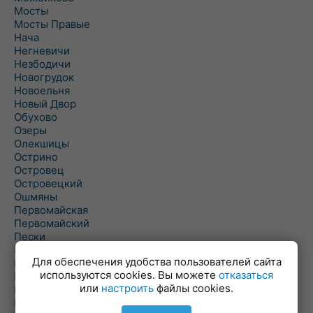
Мосты
Мосты Правые
Нача
Негневичи
Незбодичи
Новогрудок
Новоельня
Новый Двор
Обухово
Озеры
Олекшицы
Острино
Островец
Островецкий
Ошмяны
Первомайская
Первомайский
Пески
Петревичи
Для обеспечения удобства пользователей сайта
Погородно
используются cookies. Вы можете
отказаться
Пограничный
или
настроить
файлы cookies.
Подлабенье
Подольцы