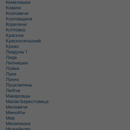
Кемелишки
Ковали
Козловичи
Козловщина
Кореличи
Котловка
Красное
Красносельский
Крево
Лаздуны 1
Лида
Липнишки
Лойки
Луки
Лунно
Луцковляны
Любча
Макаровцы
Малая Берестовица
Милевичи
Минойты
Мир
Михалишки
Можейково