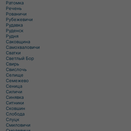
Ратомка
Речень
Рованичи
Рубежевичи
Рудавка
Руденск
Рудня
Саковщина
Самохваловичи
Сватки
Светлый Бор
Свирь
Свислочь
Селище
Семежево
Сеница
Силичи
Синявка
Ситники
Сковшин
Слобода
Слуцк
Смиловичи
Смолевичи