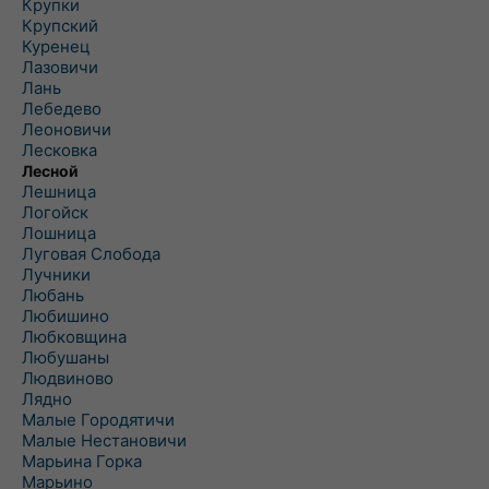
Крупки
Крупский
Куренец
Лазовичи
Лань
Лебедево
Леоновичи
Лесковка
Лесной
Лешница
Логойск
Лошница
Луговая Слобода
Лучники
Любань
Любишино
Любковщина
Любушаны
Людвиново
Лядно
Малые Городятичи
Малые Нестановичи
Марьина Горка
Марьино