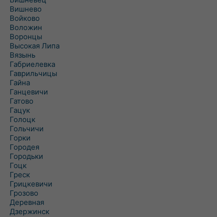
Вишнево
Войково
Воложин
Воронцы
Высокая Липа
Вязынь
Габриелевка
Гаврильчицы
Гайна
Ганцевичи
Гатово
Гацук
Голоцк
Гольчичи
Горки
Городея
Городьки
Гоцк
Греск
Грицкевичи
Грозово
Деревная
Дзержинск