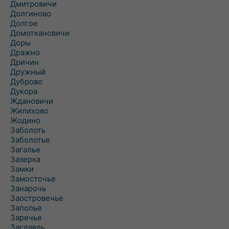
Дмитровичи
Долгиново
Долгое
Домоткановичи
Доры
Дражно
Дричин
Дружный
Дуброво
Дукора
Ждановичи
Жилихово
Жодино
Заболоть
Заболотье
Загалье
Зазерка
Замки
Замосточье
Занарочь
Заостровечье
Заполье
Заречье
Заславль