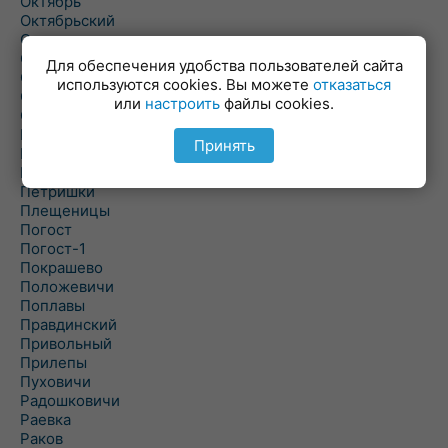
Октябрь
Октябрьский
Олехновичи
Омговичи
Для обеспечения удобства пользователей сайта
Оношки
используются cookies. Вы можете
отказаться
Осовец
или
настроить
файлы cookies.
Острошицкий Городок
Пасека
Принять
Пастовичи
Першаи
Петришки
Плещеницы
Погост
Погост-1
Покрашево
Положевичи
Поплавы
Правдинский
Привольный
Прилепы
Пуховичи
Радошковичи
Раевка
Раков