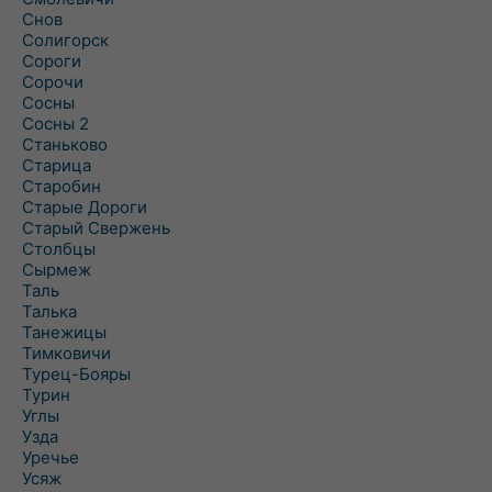
Снов
Солигорск
Сороги
Сорочи
Сосны
Сосны 2
Станьково
Старица
Старобин
Старые Дороги
Старый Свержень
Столбцы
Сырмеж
Таль
Талька
Танежицы
Тимковичи
Турец-Бояры
Турин
Углы
Узда
Уречье
Усяж