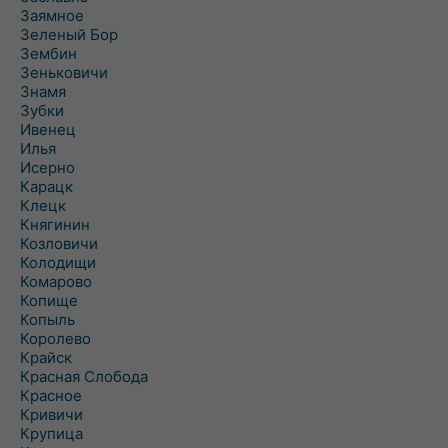
Заямное
Зеленый Бор
Зембин
Зеньковичи
Знамя
Зубки
Ивенец
Илья
Исерно
Карацк
Клецк
Княгинин
Козловичи
Колодищи
Комарово
Копище
Копыль
Королево
Крайск
Красная Слобода
Красное
Кривичи
Крупица