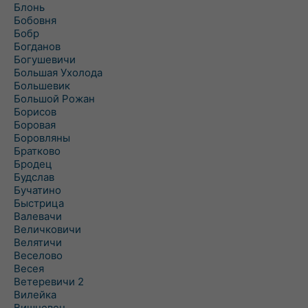
Блонь
Бобовня
Бобр
Богданов
Богушевичи
Большая Ухолода
Большевик
Большой Рожан
Борисов
Боровая
Боровляны
Братково
Бродец
Будслав
Бучатино
Быстрица
Валевачи
Величковичи
Велятичи
Веселово
Весея
Ветеревичи 2
Вилейка
Вишневец