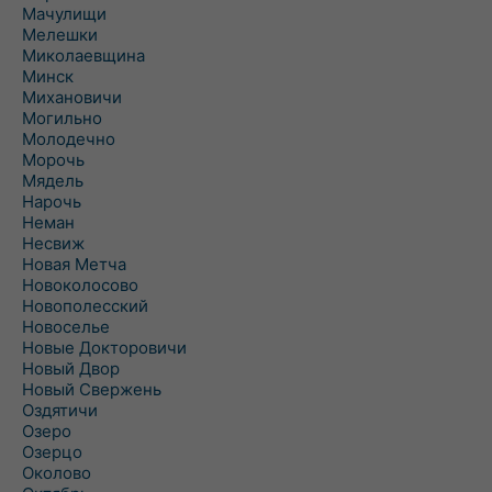
Мачулищи
Мелешки
Миколаевщина
Минск
Михановичи
Могильно
Молодечно
Морочь
Мядель
Нарочь
Неман
Несвиж
Новая Метча
Новоколосово
Новополесский
Новоселье
Новые Докторовичи
Новый Двор
Новый Свержень
Оздятичи
Озеро
Озерцо
Околово