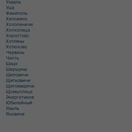
Ухвала
Уша
Фаниполь
Хатежино
Холопеничи
Холхолица
Хоростово
Хотляны
Хотюхово
Червень
Чисть
Шацк
Шершуны
Шиловичи
Щитковичи
Щитомиричи
Щомыслица
Энергетиков
Юбилейный
Языль
Яновичи