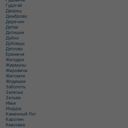
Гудогай
Дворец
Демброво
Деречин
Дитва
Дотишки
Дубно
Дубовцы
Дятлово
Еремичи
Желудок
Жирмуны
Жировичи
Житомля
Жодишки
Заболоть
Залесье
Зельва
Ивье
Индура
Каменный Лог
Каролин
Квасовка