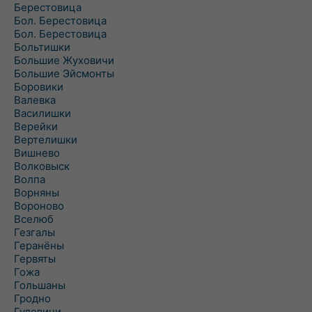
Берестовица
Бол. Берестовица
Бол. Берестовица
Больтишки
Большие Жуховичи
Большие Эйсмонты
Боровики
Валевка
Василишки
Верейки
Вертелишки
Вишнево
Волковыск
Волпа
Ворняны
Вороново
Вселюб
Гезгалы
Геранёны
Гервяты
Гожа
Гольшаны
Гродно
Гудевичи