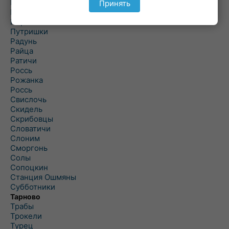
Подороск
Принять
Поречье
Порозово
Путришки
Радунь
Райца
Ратичи
Роcсь
Рожанка
Россь
Свислочь
Скидель
Скрибовцы
Словатичи
Слоним
Сморгонь
Солы
Сопоцкин
Станция Ошмяны
Субботники
Тарново
Трабы
Трокели
Турец