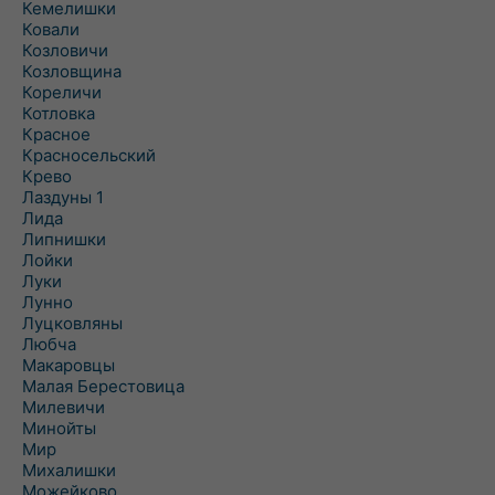
Кемелишки
Ковали
Козловичи
Козловщина
Кореличи
Котловка
Красное
Красносельский
Крево
Лаздуны 1
Лида
Липнишки
Лойки
Луки
Лунно
Луцковляны
Любча
Макаровцы
Малая Берестовица
Милевичи
Минойты
Мир
Михалишки
Можейково