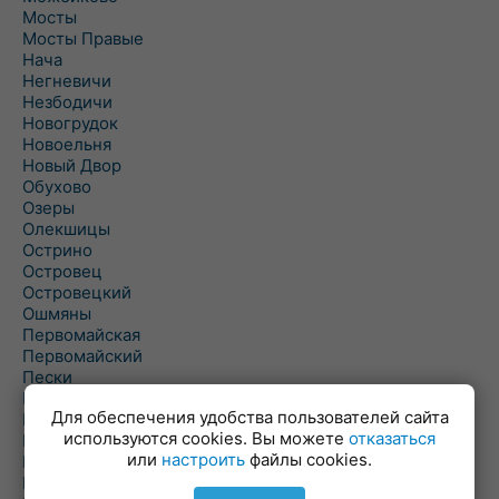
Мосты
Мосты Правые
Нача
Негневичи
Незбодичи
Новогрудок
Новоельня
Новый Двор
Обухово
Озеры
Олекшицы
Острино
Островец
Островецкий
Ошмяны
Первомайская
Первомайский
Пески
Петревичи
Для обеспечения удобства пользователей сайта
Погородно
используются cookies. Вы можете
отказаться
Пограничный
или
настроить
файлы cookies.
Подлабенье
Подольцы